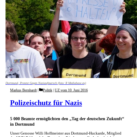
Dortmund, Protest Gegen Naziaufmarsch (foto: R Mediabase.eu)
Categories
Markus Bernhardt
Politik
|
UZ vom 10. Juni 2016
Polizeischutz für Nazis
5 000 Beamte ermöglichten den „Tag der deutschen Zukunft“
in Dortmund
Unser Genosse Willi Hoffmeister aus Dortmund-Huckarde, Mitglied