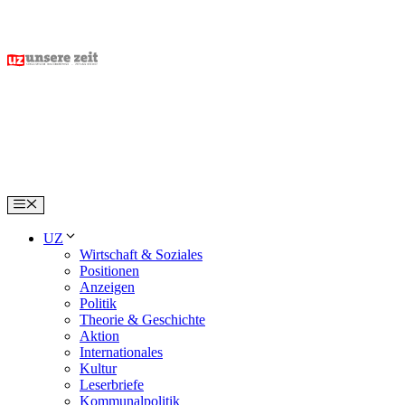
Skip
to
content
Menu
UZ
Wirtschaft & Soziales
Positionen
Anzeigen
Politik
Theorie & Geschichte
Aktion
Internationales
Kultur
Leserbriefe
Kommunalpolitik