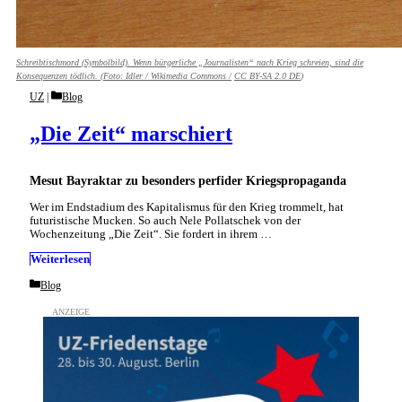
Schreibtischmord (Symbolbild). Wenn bürgerliche „Journalisten“ nach Krieg schreien, sind die
Konsequenzen tödlich. (Foto:
Idler / Wikimedia Commons /
CC BY-SA 2.0 DE
)
Categories
UZ
Blog
„Die Zeit“ marschiert
Mesut Bayraktar zu besonders perfider Kriegspropaganda
Wer im Endstadium des Kapitalismus für den Krieg trommelt, hat
futuristische Mucken. So auch Nele Pollatschek von der
Wochenzeitung „Die Zeit“. Sie fordert in ihrem …
Weiterlesen
Categories
Blog