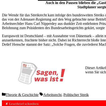
Auch in den Pausen blieben die „Gast
Stadtplaner sorgt
Die Wende für das Streikrecht kam infolge des bundesweiten Streiks 
das von der Adenauer-Regierung auf den Weg gebrachte neue Betriebs
Arbeitsrechtler Hans Carl Nipperdey aus dunkler Zeit entlehnten Prin
Belohnung zum Präsidenten des Bundesarbeitsgerichts gekürt, sorgte i
Europaweit ist Deutschland – mit Ausnahme von Dänemark – allein mit
anzuerkennen, fruchtete bisher nicht. Dabei ist Richterrecht bloße Int
Detlef Hensche stammt der Satz: „Solche Fragen, die zuvörderst Macht
Dieser Artikel
wenn Sie sich
Wochen lang 
Categories
Tags
Theorie & Geschichte
Arbeitsrecht
,
Politischer Streik
✘ Leserbrief schreiben