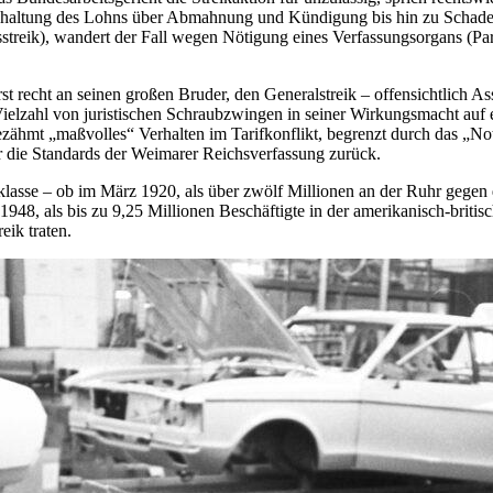
behaltung des Lohns über Abmahnung und Kündigung bis hin zu Schadene
treik), wandert der Fall wegen Nötigung eines Verfassungsorgans (Para
rst recht an seinen großen Bruder, den Generalstreik – offensichtlich 
ielzahl von juristischen Schraubzwingen in seiner Wirkungsmacht auf ei
zähmt „maßvolles“ Verhalten im Tarifkonflikt, begrenzt durch das „No
er die Standards der Weimarer Reichsverfassung zurück.
rklasse – ob im März 1920, als über zwölf Millionen an der Ruhr gegen 
1948, als bis zu 9,25 Millionen Beschäftigte in der amerikanisch-brit
eik traten.