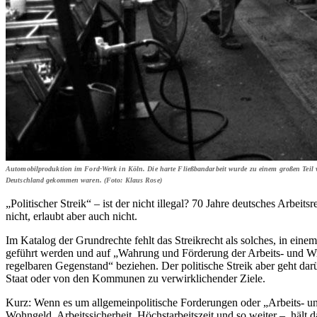
Automobilproduktion im Ford-Werk in Köln. Die harte Fließbandarbeit wurde zu einem großen Teil vo
Deutschland gekommen waren. (Foto: Klaus Rose)
„Politischer Streik“ – ist der nicht illegal? 70 Jahre deutsches Arbe
nicht, erlaubt aber auch nicht.
Im Katalog der Grundrechte fehlt das Streikrecht als solches, in ein
geführt werden und auf „Wahrung und Förderung der Arbeits- und Wirts
regelbaren Gegenstand“ beziehen. Der politische Streik aber geht dar
Staat oder von den Kommunen zu verwirklichender Ziele.
Kurz: Wenn es um allgemeinpolitische Forderungen oder „Arbeits- und W
Wohngeld, Arbeitssicherheit, Höchstarbeitszeit und so weiter –, hält 