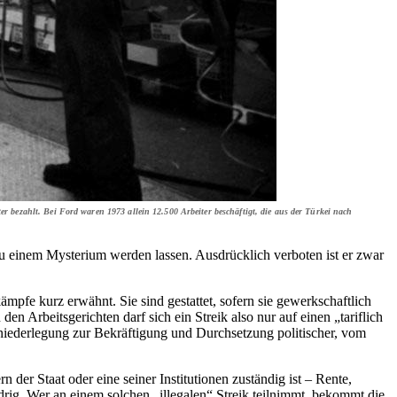
bezahlt. Bei Ford waren 1973 allein 12.500 Arbeiter beschäftigt, die aus der Türkei nach
n zu einem Mysterium werden lassen. Ausdrücklich verboten ist er zwar
mpfe kurz erwähnt. Sie sind gestattet, sofern sie gewerkschaftlich
 Arbeitsgerichten darf sich ein Streik also nur auf einen „tariflich
tsniederlegung zur Bekräftigung und Durchsetzung politischer, vom
der Staat oder eine seiner Institutionen zuständig ist – Rente,
idrig. Wer an einem solchen „illegalen“ Streik teilnimmt, bekommt die