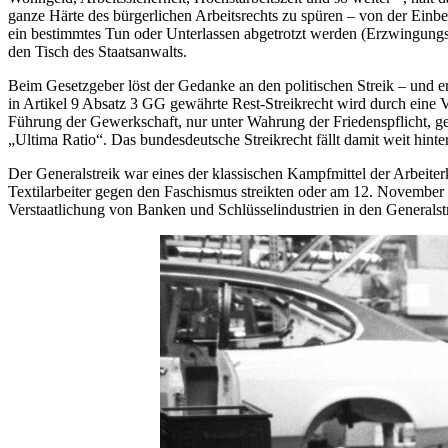
ganze Härte des bürgerlichen Arbeitsrechts zu spüren – von der Ein
ein bestimmtes Tun oder Unterlassen abgetrotzt werden (Erzwingungss
den Tisch des Staatsanwalts.
Beim Gesetzgeber löst der Gedanke an den politischen Streik – und e
in Artikel 9 Absatz 3 GG gewährte Rest-Streikrecht wird durch eine V
Führung der Gewerkschaft, nur unter Wahrung der Friedenspflicht, ge
„Ultima Ratio“. Das bundesdeutsche Streikrecht fällt damit weit hint
Der Generalstreik war eines der klassischen Kampfmittel der Arbeite
Textilarbeiter gegen den Faschismus streikten oder am 12. November 
Verstaatlichung von Banken und Schlüsselindustrien in den Generalstr