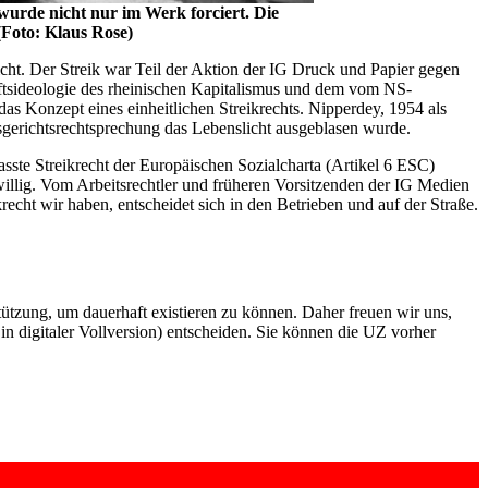
wurde nicht nur im Werk forciert. Die
(Foto: Klaus Rose)
cht. Der Streik war Teil der Aktion der IG Druck und Papier gegen
ftsideologie des rheinischen Kapitalismus und dem vom NS-
das Konzept eines einheitlichen Streikrechts. Nipperdey, 1954 als
tsgerichtsrechtsprechung das Lebenslicht ausgeblasen wurde.
sste Streikrecht der Europäischen Sozialcharta (Artikel 6 ESC)
eiwillig. Vom Arbeitsrechtler und früheren Vorsitzenden der IG Medien
echt wir haben, entscheidet sich in den Betrieben und auf der Straße.
rstützung, um dauerhaft existieren zu können. Daher freuen wir uns,
n digitaler Vollversion) entscheiden. Sie können die UZ vorher
6