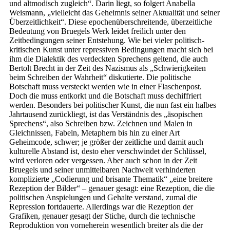
und altmodisch zugleich“. Darin liegt, so folgert Anabella
Weismann, „vielleicht das Geheimnis seiner Aktualität und seiner
Überzeitlichkeit“. Diese epochenüberschreitende, überzeitliche
Bedeutung von Bruegels Werk leidet freilich unter den
Zeitbedingungen seiner Entstehung. Wie bei vieler politisch-
kritischen Kunst unter repressiven Bedingungen macht sich bei
ihm die Dialektik des verdeckten Sprechens geltend, die auch
Bertolt Brecht in der Zeit des Nazismus als „Schwierigkeiten
beim Schreiben der Wahrheit“ diskutierte. Die politische
Botschaft muss versteckt werden wie in einer Flaschenpost.
Doch die muss entkorkt und die Botschaft muss dechiffriert
werden. Besonders bei politischer Kunst, die nun fast ein halbes
Jahrtausend zurückliegt, ist das Verständnis des „äsopischen
Sprechens“, also Schreiben bzw. Zeichnen und Malen in
Gleichnissen, Fabeln, Metaphern bis hin zu einer Art
Geheimcode, schwer; je größer der zeitliche und damit auch
kulturelle Abstand ist, desto eher verschwindet der Schlüssel,
wird verloren oder vergessen. Aber auch schon in der Zeit
Bruegels und seiner unmittelbaren Nachwelt verhinderten
komplizierte „Codierung und brisante Thematik“ „eine breitere
Rezeption der Bilder“ – genauer gesagt: eine Rezeption, die die
politischen Anspielungen und Gehalte verstand, zumal die
Repression fortdauerte. Allerdings war die Rezeption der
Grafiken, genauer gesagt der Stiche, durch die technische
Reproduktion von vorneherein wesentlich breiter als die der