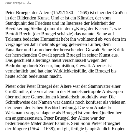
Peter Bruegel D. Ä.,
Peter Bruegel der Ältere (1525/1530 – 1569) ist einer der Großen
in der Bildenden Kunst. Und er ist ein Künstler, der vom
Standpunkt des Friedens und im Interesse der Mehrheit der
Bevölkerung Stellung nimmt in dem „Krieg der Klassen“, wie
Bertolt Brecht (der Bruegel schätzte) das nannte. Seine auf
Toleranz bedachte Humanität hebt ihn wohltuend ab von dem im
vergangenen Jahr mehr als genug gefeierten Luther, dem
Fanatiker und Lobredner der herrschenden Gewalt. Seine Kritik
der herrschenden Gewalt sprach Bruegel in seiner Kunst aus.
Das geschieht allerdings meist verschlüsselt wegen der
Bedrohung durch Zensur, Inquisition, Gewalt. Aber es ist
vernehmlich und hat eine Wirklichkeitsfülle, die Bruegel bis
heute schön bedeutsam macht.
Pieter oder Peter Bruegel der Ältere war der Stammvater einer
Großfamilie, die vor allem in der Handelsmetropole Antwerpen
über mehrere Generationen künstlerisch produktiv war. Die
Schreibweise der Namen war damals noch konfuser als vieles an
der neuen deutschen Rechtschreibung. Die von Anabella
Weismann vorgeschlagene als Bruegel ist von den Quellen her
am angemessensten. Peter Bruegel der Ältere war der
bedeutendste Maler dieser Familie. Sein Sohn Pieter Brueghel
der Jüngere (1564 – 1638), mit gh, fertigte hauptsächlich Kopien