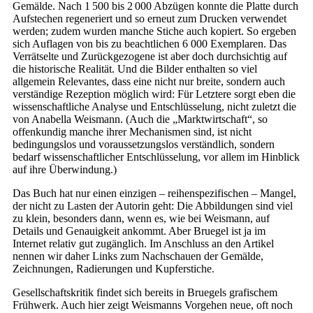
Gemälde. Nach 1 500 bis 2 000 Abzügen konnte die Platte durch
Aufstechen regeneriert und so erneut zum Drucken verwendet
werden; zudem wurden manche Stiche auch kopiert. So ergeben
sich Auflagen von bis zu beachtlichen 6 000 Exemplaren. Das
Verrätselte und Zurückgezogene ist aber doch durchsichtig auf
die historische Realität. Und die Bilder enthalten so viel
allgemein Relevantes, dass eine nicht nur breite, sondern auch
verständige Rezeption möglich wird: Für Letztere sorgt eben die
wissenschaftliche Analyse und Entschlüsselung, nicht zuletzt die
von Anabella Weismann. (Auch die „Marktwirtschaft“, so
offenkundig manche ihrer Mechanismen sind, ist nicht
bedingungslos und voraussetzungslos verständlich, sondern
bedarf wissenschaftlicher Entschlüsselung, vor allem im Hinblick
auf ihre Überwindung.)
Das Buch hat nur einen einzigen – reihenspezifischen – Mangel,
der nicht zu Lasten der Autorin geht: Die Abbildungen sind viel
zu klein, besonders dann, wenn es, wie bei Weismann, auf
Details und Genauigkeit ankommt. Aber Bruegel ist ja im
Internet relativ gut zugänglich. Im Anschluss an den Artikel
nennen wir daher Links zum Nachschauen der Gemälde,
Zeichnungen, Radierungen und Kupferstiche.
Gesellschaftskritik findet sich bereits in Bruegels grafischem
Frühwerk. Auch hier zeigt Weismanns Vorgehen neue, oft noch