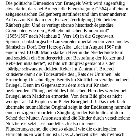
Die politische Dimension von Bruegels Werk wird augenfällig
etwa darin, dass bei Bruegel die Kreuztragung (1564) auf einem
zeitgenössischen Galgenberg stattfindet und ihm unter anderem
Anlass zur Kritik an der „Ketzer“-Verfolgung (Die beiden
Räuber) gibt. Und er verlegt ebenso historisch-legendäre
Greueltaten wie den „Bethlehemitischen Kindermord“
(1565/1567 nach Matthäus 2, Vers 16) in die Gegenwart.
Spanisch-habsburgische Lanzenreiter überfallen ein verschneites
flämisches Dorf. Der Herzog Alba, „der im August 1567 mit
einem fast 10 000 Mann starken Heer in die Niederlande kam
und sogleich ein Sondergericht zur Bestrafung der Ketzer und
Rebellen installierte“, ist bildlich dingfest gemacht als der
„bärtige schwarz gekleidete Reiter im Zentrum“. Bruegel
kritisierte damit die Todesurteile des „Rats der Unruhen“ als
Ermordung Unschuldiger. Bereits im Stofflichen verallgemeinert
Bruegel. Denn im Gegensatz zu dem sich auf Knaben
beziehenden Tötungsbefehl des biblischen Herodes werden bei
Bruegel auch Mädchen ermordet. Von dem Bild gibt es nicht
weniger als 14 Kopien von Pieter Brueghel d. J. Das mehrfach
übermalte mutmaßliche Original zeigt in der Endfassung nurmehr
einen einzigen ermordeten Säugling, in der Bildmitte auf dem
Schoß der Mutter. Ansonsten sind die Kinder durch verschiedene
Nutztiere ersetzt – es handelt sich also um eine
Plünderungsszene, die ebenso aktuell wie die extralegalen
Hinrichtungen war (und ist). Das „Überzeitliche“ als mythisch-