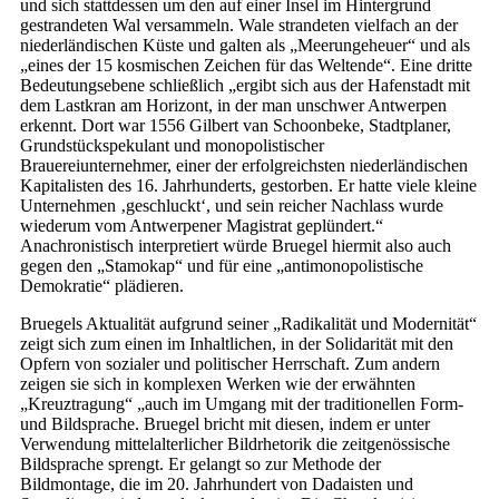
und sich stattdessen um den auf einer Insel im Hintergrund
gestrandeten Wal versammeln. Wale strandeten vielfach an der
niederländischen Küste und galten als „Meerungeheuer“ und als
„eines der 15 kosmischen Zeichen für das Weltende“. Eine dritte
Bedeutungsebene schließlich „ergibt sich aus der Hafenstadt mit
dem Lastkran am Horizont, in der man unschwer Antwerpen
erkennt. Dort war 1556 Gilbert van Schoonbeke, Stadtplaner,
Grundstückspekulant und monopolistischer
Brauereiunternehmer, einer der erfolgreichsten niederländischen
Kapitalisten des 16. Jahrhunderts, gestorben. Er hatte viele kleine
Unternehmen ‚geschluckt‘, und sein reicher Nachlass wurde
wiederum vom Antwerpener Magistrat geplündert.“
Anachronistisch interpretiert würde Bruegel hiermit also auch
gegen den „Stamokap“ und für eine „antimonopolistische
Demokratie“ plädieren.
Bruegels Aktualität aufgrund seiner „Radikalität und Modernität“
zeigt sich zum einen im Inhaltlichen, in der Solidarität mit den
Opfern von sozialer und politischer Herrschaft. Zum andern
zeigen sie sich in komplexen Werken wie der erwähnten
„Kreuztragung“ „auch im Umgang mit der traditionellen Form-
und Bildsprache. Bruegel bricht mit diesen, indem er unter
Verwendung mittelalterlicher Bildrhetorik die zeitgenössische
Bildsprache sprengt. Er gelangt so zur Methode der
Bildmontage, die im 20. Jahrhundert von Dadaisten und