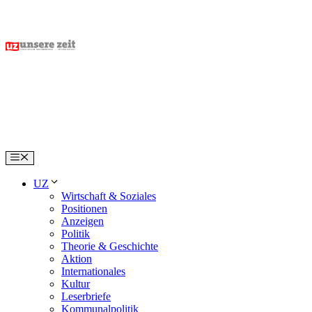
Skip
to
content
Menu
UZ
Wirtschaft & Soziales
Positionen
Anzeigen
Politik
Theorie & Geschichte
Aktion
Internationales
Kultur
Leserbriefe
Kommunalpolitik