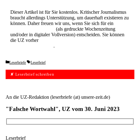
Dieser Artikel ist für Sie kostenlos. Kritischer Journalismus
braucht allerdings Unterstützung, um dauerhaft existieren zu
können. Daher freuen wir uns, wenn Sie sich für ein
Abonnement der UZ
(als gedruckte Wochenzeitung
und/oder in digitaler Vollversion) entscheiden. Sie können
die UZ vorher
6 Wochen lang kostenlos und
unverbindlich testen
.
Categories
Tags
Leserbriefe
Leserbrief
✘ Leserbrief schreiben
An die UZ-Redaktion (leserbriefe (at) unsere-zeit.de)
"Falsche Wortwahl", UZ vom 30. Juni 2023
Leserbrief