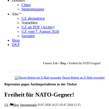
Dossiers
China
Strategiepapier
Abo
UZ abonnieren
Anmelden
UZ als PDF (Archiv)
UZ vom 7. August 2026
Spenden
Shop
DKP
Unsere Zeit
»
Blog
»
Freiheit für NATO-Gegner!
Diesen Beitrag per E-Mail versenden
Repression gegen Antiimperialisten in der Türkei
Freiheit für NATO-Gegner!
Categories
UZ
Blog
,
Internationales
03.07.2026 14:25
03.07.2026 12:15