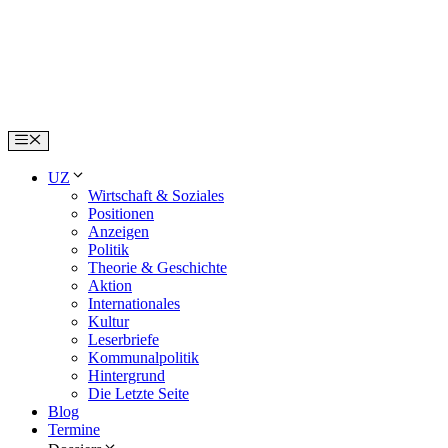
Skip
to
content
Menu
UZ
Wirtschaft & Soziales
Positionen
Anzeigen
Politik
Theorie & Geschichte
Aktion
Internationales
Kultur
Leserbriefe
Kommunalpolitik
Hintergrund
Die Letzte Seite
Blog
Termine