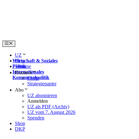
Skip
to
content
Menu
UZ
Wirtschaft & Soziales
Blog
Politik
Termine
Internationales
Dossiers
Kommunalpolitik
China
Strategiepapier
Abo
UZ abonnieren
Anmelden
UZ als PDF (Archiv)
UZ vom 7. August 2026
Spenden
Shop
DKP