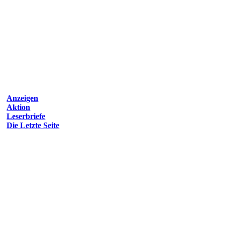
Anzeigen
Aktion
Leserbriefe
Die Letzte Seite