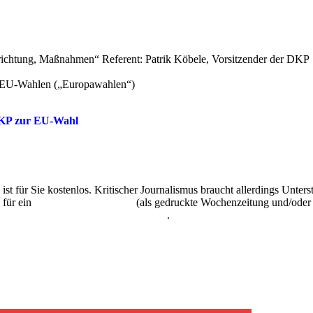
lrichtung, Maßnahmen“ Referent: Patrik Köbele, Vorsitzender der DKP
n EU-Wahlen („Europawahlen“)
DKP zur EU-Wahl
 ist für Sie kostenlos. Kritischer Journalismus braucht allerdings Unte
 für ein
Abonnement der UZ
(als gedruckte Wochenzeitung und/oder i
kostenlos und unverbindlich testen
.