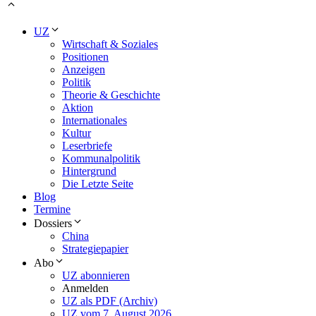
UZ
Wirtschaft & Soziales
Positionen
Anzeigen
Politik
Theorie & Geschichte
Aktion
Internationales
Kultur
Leserbriefe
Kommunalpolitik
Hintergrund
Die Letzte Seite
Blog
Termine
Dossiers
China
Strategiepapier
Abo
UZ abonnieren
Anmelden
UZ als PDF (Archiv)
UZ vom 7. August 2026