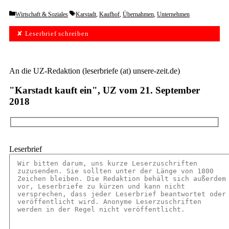
Categories
Tags
Wirtschaft & Soziales
Karstadt
,
Kaufhof
,
Übernahmen
,
Unternehmen
✘ Leserbrief schreiben
An die UZ-Redaktion (leserbriefe (at) unsere-zeit.de)
"Karstadt kauft ein", UZ vom 21. September
2018
Leserbrief