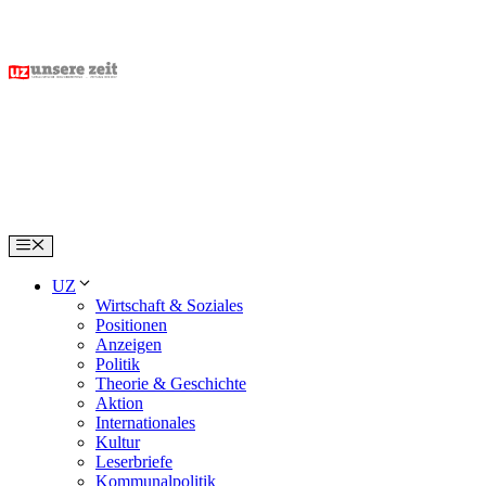
Skip
to
content
Menu
UZ
Wirtschaft & Soziales
Positionen
Anzeigen
Politik
Theorie & Geschichte
Aktion
Internationales
Kultur
Leserbriefe
Kommunalpolitik