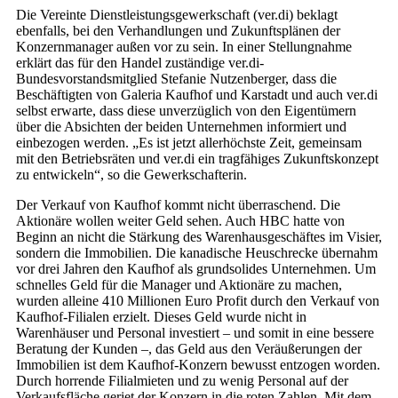
Die Vereinte Dienstleistungsgewerkschaft (ver.di) beklagt
ebenfalls, bei den Verhandlungen und Zukunftsplänen der
Konzernmanager außen vor zu sein. In einer Stellungnahme
erklärt das für den Handel zuständige ver.di-
Bundesvorstandsmitglied Stefanie Nutzenberger, dass die
Beschäftigten von Galeria Kaufhof und Karstadt und auch ver.di
selbst erwarte, dass diese unverzüglich von den Eigentümern
über die Absichten der beiden Unternehmen informiert und
einbezogen werden. „Es ist jetzt allerhöchste Zeit, gemeinsam
mit den Betriebsräten und ver.di ein tragfähiges Zukunftskonzept
zu entwickeln“, so die Gewerkschafterin.
Der Verkauf von Kaufhof kommt nicht überraschend. Die
Aktionäre wollen weiter Geld sehen. Auch HBC hatte von
Beginn an nicht die Stärkung des Warenhausgeschäftes im Visier,
sondern die Immobilien. Die kanadische Heuschrecke übernahm
vor drei Jahren den Kaufhof als grundsolides Unternehmen. Um
schnelles Geld für die Manager und Aktionäre zu machen,
wurden alleine 410 Millionen Euro Profit durch den Verkauf von
Kaufhof-Filialen erzielt. Dieses Geld wurde nicht in
Warenhäuser und Personal investiert – und somit in eine bessere
Beratung der Kunden –, das Geld aus den Veräußerungen der
Immobilien ist dem Kaufhof-Konzern bewusst entzogen worden.
Durch horrende Filialmieten und zu wenig Personal auf der
Verkaufsfläche geriet der Konzern in die roten Zahlen. Mit dem