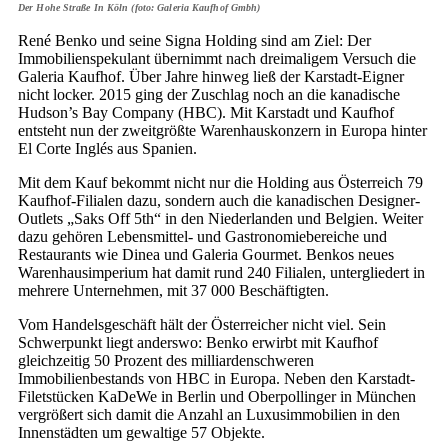
Der Hohe Straße In Köln (foto: Galeria Kaufhof Gmbh)
René Benko und seine Signa Holding sind am Ziel: Der
Immobilienspekulant übernimmt nach dreimaligem Versuch die
Galeria Kaufhof. Über Jahre hinweg ließ der Karstadt-Eigner
nicht locker. 2015 ging der Zuschlag noch an die kanadische
Hudson’s Bay Company (HBC). Mit Karstadt und Kaufhof
entsteht nun der zweitgrößte Warenhauskonzern in Europa hinter
El Corte Inglés aus Spanien.
Mit dem Kauf bekommt nicht nur die Holding aus Österreich 79
Kaufhof-Filialen dazu, sondern auch die kanadischen Designer-
Outlets „Saks Off 5th“ in den Niederlanden und Belgien. Weiter
dazu gehören Lebensmittel- und Gastronomiebereiche und
Restaurants wie Dinea und Galeria Gourmet. Benkos neues
Warenhausimperium hat damit rund 240 Filialen, untergliedert in
mehrere Unternehmen, mit 37 000 Beschäftigten.
Vom Handelsgeschäft hält der Österreicher nicht viel. Sein
Schwerpunkt liegt anderswo: Benko erwirbt mit Kaufhof
gleichzeitig 50 Prozent des milliardenschweren
Immobilienbestands von HBC in Europa. Neben den Karstadt-
Filetstücken KaDeWe in Berlin und Oberpollinger in München
vergrößert sich damit die Anzahl an Luxusimmobilien in den
Innenstädten um gewaltige 57 Objekte.