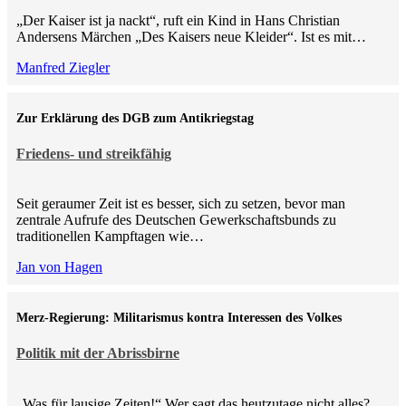
„Der Kaiser ist ja nackt“, ruft ein Kind in Hans Christian
Andersens Märchen „Des Kaisers neue Kleider“. Ist es mit…
Manfred Ziegler
Zur Erklärung des DGB zum Antikriegstag
Friedens- und streikfähig
Seit geraumer Zeit ist es besser, sich zu setzen, bevor man
zentrale Aufrufe des Deutschen Gewerkschaftsbunds zu
traditionellen Kampftagen wie…
Jan von Hagen
Merz-Regierung: Militarismus kontra Inte­ressen des Volkes
Politik mit der Abrissbirne
„Was für lausige Zeiten!“ Wer sagt das heutzutage nicht alles?