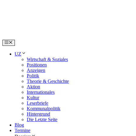
Skip
to
content
Menu
UZ
Wirtschaft & Soziales
Positionen
Anzeigen
Politik
Theorie & Geschichte
Aktion
Internationales
Kultur
Leserbriefe
Kommunalpolitik
Hintergrund
Die Letzte Seite
Blog
Termine