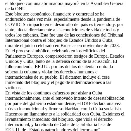
el bloqueo con una abrumadora mayoría en la Asamblea General
de la ONU.
Este bloqueo económico, financiero y comercial se ha
endurecido cada vez más, especialmente desde la pandemia de
COVID. Su impacto en el desarrollo del país es tremendo y, por
tanto, afecta directamente a las condiciones de vida de todas y
todos los cubanos. Esta fue una de las conclusiones del Tribunal
Internacional contra el bloqueo de Estados Unidos a Cuba,
durante el juicio celebrado en Bruselas en noviembre de 2023.
En el proceso simbólico, celebrado en los edificios del
Parlamento Europeo, comparecieron testigos de Europa, Estados
Unidos y Cuba, tanto de la defensa como de la acusación. El
fallo condenó a EE.UU. por los delitos de atentar contra la
soberanía cubana y violar los derechos humanos e
internacionales de su pueblo. El dictamen incluye el cese
inmediato del bloqueo y el pago de indemnizaciones a las
víctimas.
En vista de los continuos esfuerzos por aislar a Cuba
internacionalmente, ante el renovado intento de desestabilización
por parte del gobierno estadounidense, el DKP declara una vez
más su incondicional y firme solidaridad con la Cuba socialista.
Hacemos un llamamiento a la solidaridad con Cuba. Exigimos el
levantamiento inmediato del bloqueo, que viola el derecho
internacional, y la retirada de Cuba de la arbitraria lista de
EE.UU. de „Estados patrocinadores del terrorismo“.