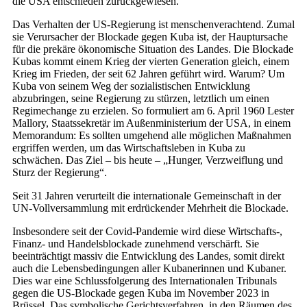
die USA entschieden zurückgewiesen.
Das Verhalten der US-Regierung ist menschenverachtend. Zumal
sie Verursacher der Blockade gegen Kuba ist, der Hauptursache
für die prekäre ökonomische Situation des Landes. Die Blockade
Kubas kommt einem Krieg der vierten Generation gleich, einem
Krieg im Frieden, der seit 62 Jahren geführt wird. Warum? Um
Kuba von seinem Weg der sozialistischen Entwicklung
abzubringen, seine Regierung zu stürzen, letztlich um einen
Regimechange zu erzielen. So formuliert am 6. April 1960 Lester
Mallory, Staatssekretär im Außenministerium der USA, in einem
Memorandum: Es sollten umgehend alle möglichen Maßnahmen
ergriffen werden, um das Wirtschaftsleben in Kuba zu
schwächen. Das Ziel – bis heute – „Hunger, Verzweiflung und
Sturz der Regierung“.
Seit 31 Jahren verurteilt die internationale Gemeinschaft in der
UN-Vollversammlung mit erdrückender Mehrheit die Blockade.
Insbesondere seit der Covid-Pandemie wird diese Wirtschafts-,
Finanz- und Handelsblockade zunehmend verschärft. Sie
beeinträchtigt massiv die Entwicklung des Landes, somit direkt
auch die Lebensbedingungen aller Kubanerinnen und Kubaner.
Dies war eine Schlussfolgerung des Internationalen Tribunals
gegen die US-Blockade gegen Kuba im November 2023 in
Brüssel. Das symbolische Gerichtsverfahren, in den Räumen des