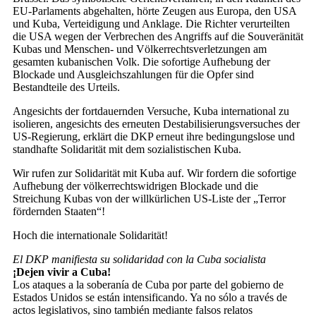
EU-Parlaments abgehalten, hörte Zeugen aus Europa, den USA
und Kuba, Verteidigung und Anklage. Die Richter verurteilten
die USA wegen der Verbrechen des Angriffs auf die Souveränität
Kubas und Menschen- und Völkerrechtsverletzungen am
gesamten kubanischen Volk. Die sofortige Aufhebung der
Blockade und Ausgleichszahlungen für die Opfer sind
Bestandteile des Urteils.
Angesichts der fortdauernden Versuche, Kuba international zu
isolieren, angesichts des erneuten Destabilisierungsversuches der
US-Regierung, erklärt die DKP erneut ihre bedingungslose und
standhafte Solidarität mit dem sozialistischen Kuba.
Wir rufen zur Solidarität mit Kuba auf. Wir fordern die sofortige
Aufhebung der völkerrechtswidrigen Blockade und die
Streichung Kubas von der willkürlichen US-Liste der „Terror
fördernden Staaten“!
Hoch die internationale Solidarität!
El DKP manifiesta su solidaridad con la Cuba socialista
¡Dejen vivir a Cuba!
Los ataques a la soberanía de Cuba por parte del gobierno de
Estados Unidos se están intensificando. Ya no sólo a través de
actos legislativos, sino también mediante falsos relatos