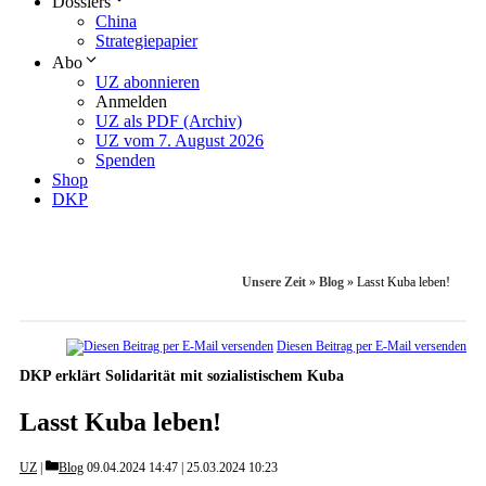
Dossiers
China
Strategiepapier
Abo
UZ abonnieren
Anmelden
UZ als PDF (Archiv)
UZ vom 7. August 2026
Spenden
Shop
DKP
Unsere Zeit
»
Blog
»
Lasst Kuba leben!
Diesen Beitrag per E-Mail versenden
DKP erklärt Solidarität mit sozialistischem Kuba
Lasst Kuba leben!
Categories
UZ
Blog
09.04.2024 14:47
25.03.2024 10:23