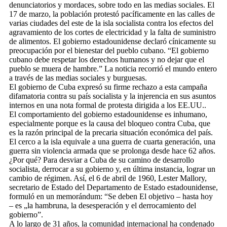
denunciatorios y mordaces, sobre todo en las medias sociales. El
17 de marzo, la población protestó pacíficamente en las calles de
varias ciudades del este de la isla socialista contra los efectos del
agravamiento de los cortes de electricidad y la falta de suministro
de alimentos. El gobierno estadounidense declaró cínicamente su
preocupación por el bienestar del pueblo cubano. “El gobierno
cubano debe respetar los derechos humanos y no dejar que el
pueblo se muera de hambre.” La noticia recorrió el mundo entero
a través de las medias sociales y burguesas.
El gobierno de Cuba expresó su firme rechazo a esta campaña
difamatoria contra su país socialista y la injerencia en sus asuntos
internos en una nota formal de protesta dirigida a los EE.UU..
El comportamiento del gobierno estadounidense es inhumano,
especialmente porque es la causa del bloqueo contra Cuba, que
es la razón principal de la precaria situación económica del país.
El cerco a la isla equivale a una guerra de cuarta generación, una
guerra sin violencia armada que se prolonga desde hace 62 años.
¿Por qué? Para desviar a Cuba de su camino de desarrollo
socialista, derrocar a su gobierno y, en última instancia, lograr un
cambio de régimen. Así, el 6 de abril de 1960, Lester Mallory,
secretario de Estado del Departamento de Estado estadounidense,
formuló en un memorándum: “Se deben El objetivo – hasta hoy
– es „la hambruna, la desesperación y el derrocamiento del
gobierno”.
A lo largo de 31 años, la comunidad internacional ha condenado