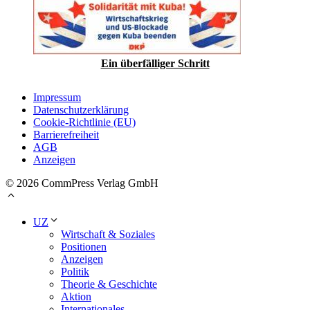
Ein überfälliger Schritt
Impressum
Datenschutzerklärung
Cookie-Richtlinie (EU)
Barrierefreiheit
AGB
Anzeigen
© 2026 CommPress Verlag GmbH
UZ
Wirtschaft & Soziales
Positionen
Anzeigen
Politik
Theorie & Geschichte
Aktion
Internationales