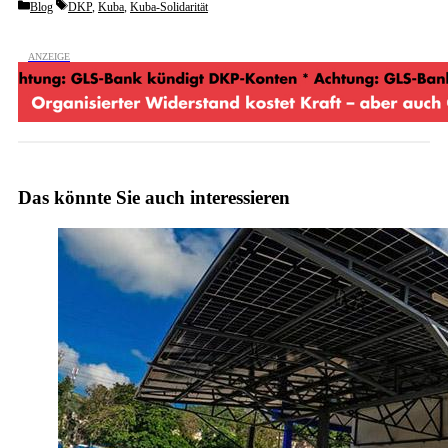
Categories
Tags
Blog
DKP
,
Kuba
,
Kuba-Solidarität
Das könnte Sie auch interessieren