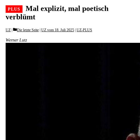
Mal explizit, mal poetisch
verblümt
Categories
UZ
Die letzte Seite
|
UZ vom 18. Juli 2025
|
UZ-PLUS
Werner Lutz