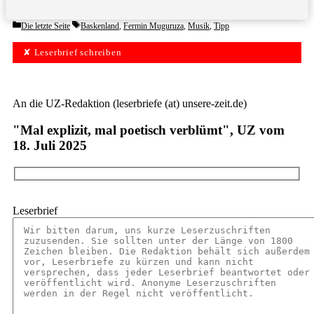
Categories
Tags
Die letzte Seite
Baskenland
,
Fermin Muguruza
,
Musik
,
Tipp
✘ Leserbrief schreiben
An die UZ-Redaktion (leserbriefe (at) unsere-zeit.de)
"Mal explizit, mal poetisch verblümt", UZ vom
18. Juli 2025
Leserbrief