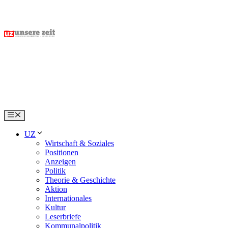
Skip
to
content
Menu
UZ
Wirtschaft & Soziales
Positionen
Anzeigen
Politik
Theorie & Geschichte
Aktion
Internationales
Kultur
Leserbriefe
Kommunalpolitik