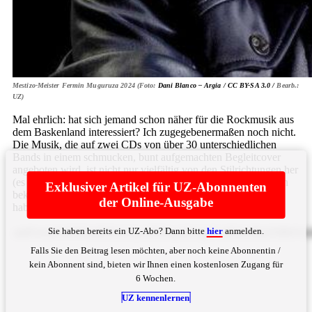
Mestizo-Meister Fermin Muguruza 2024 (Foto:
Dani Blanco – Argia /
CC BY-SA 3.0 /
Bearb.:
UZ)
Mal ehrlich: hat sich jemand schon näher für die Rockmusik aus
dem Baskenland interessiert? Ich zugegebenermaßen noch nicht.
Die Musik, die auf zwei CDs von über 30 unterschiedlichen
Bands in einem schmucken, bunt aufgemachten Begleitcover
angeboten wird, ist nicht nur vielfältig von den Stilrichtungen her
(es geht von Ska über Punk bis Blues und Rock), sondern man
Exklusiver Artikel für UZ-Abonnenten
bekommt beim Rein- und Raushören das bittere Gefühl, man
der Online-Ausgabe
habe diese Musik schon ... Bitte
hier
anmelden
Sie haben bereits ein UZ-Abo? Dann bitte
hier
anmelden.
amFocmVsYW5nIHZlcm1pc3N0LgoKCgpFcyB3w6RyZSBhYmd
Falls Sie den Beitrag lesen möchten, aber noch keine Abonnentin /
kein Abonnent sind, bieten wir Ihnen einen kostenlosen Zugang für
6 Wochen.
UZ kennenlernen