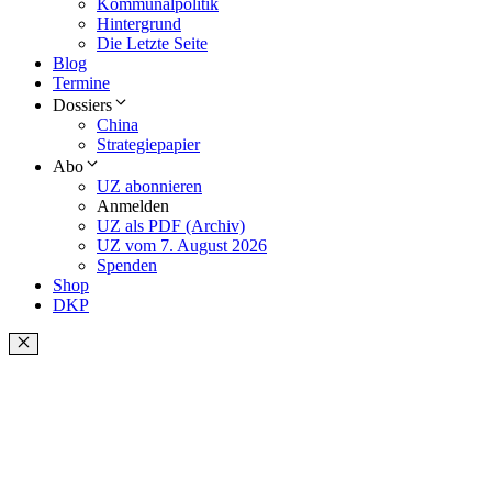
Kommunalpolitik
Hintergrund
Die Letzte Seite
Blog
Termine
Dossiers
China
Strategiepapier
Abo
UZ abonnieren
Anmelden
UZ als PDF (Archiv)
UZ vom 7. August 2026
Spenden
Shop
DKP
Schließen