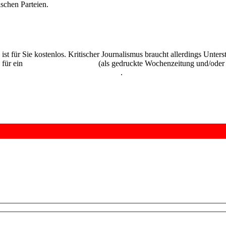
schen Parteien.
 ist für Sie kostenlos. Kritischer Journalismus braucht allerdings Unte
 für ein
Abonnement der UZ
(als gedruckte Wochenzeitung und/oder i
kostenlos und unverbindlich testen
.