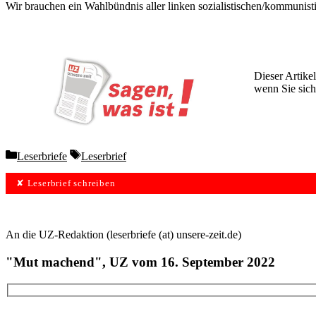
Wir brauchen ein Wahlbündnis aller linken sozialistischen/kommunisti
Dieser Artikel
wenn Sie sich
Wochen lang 
Categories
Tags
Leserbriefe
Leserbrief
✘ Leserbrief schreiben
An die UZ-Redaktion (leserbriefe (at) unsere-zeit.de)
"Mut machend", UZ vom 16. September 2022