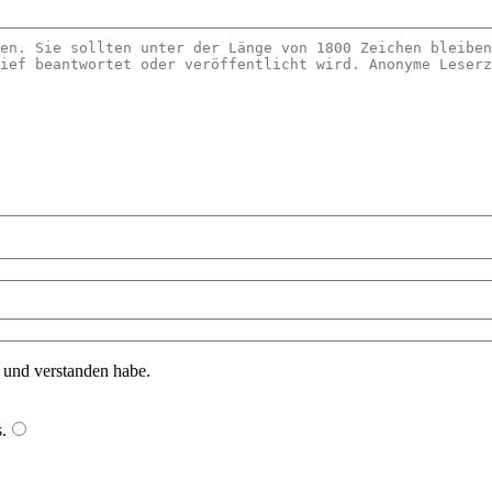
n und verstanden habe.
s
.