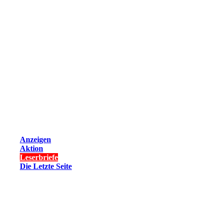
Anzeigen
Aktion
Leserbriefe
Die Letzte Seite