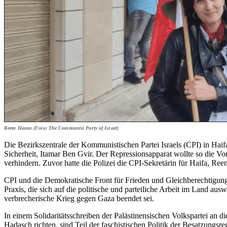
Reem Hazan (Foto: The Communist Party of Israel)
Die Bezirkszentrale der Kommunistischen Partei Israels (CPI) in Haifa
Sicherheit, Itamar Ben Gvir. Der Repressionsapparat wollte so die
verhindern. Zuvor hatte die Polizei die CPI-Sekretärin für Haifa, Re
CPI und die Demokratische Front für Frieden und Gleichberechtigung 
Praxis, die sich auf die politische und parteiliche Arbeit im Land auswi
verbrecherische Krieg gegen Gaza beendet sei.
In einem Solidaritätsschreiben der Palästinensischen Volkspartei an di
Hadasch richten, sind Teil der faschistischen Politik der Besatzungs