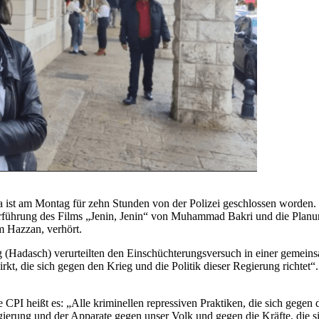
 ist am Montag für zehn Stunden von der Polizei geschlossen worden. Ve
 Vorführung des Films „Jenin, Jenin“ von Muhammad Bakri und die Pla
em Hazzan, verhört.
(Hadasch) verurteilten den Einschüchterungsversuch in einer gemeinsa
rkt, die sich gegen den Krieg und die Politik dieser Regierung richtet“. I
e CPI heißt es: „Alle kriminellen repressiven Praktiken, die sich gegen 
regierung und der Apparate gegen unser Volk und gegen die Kräfte, die 