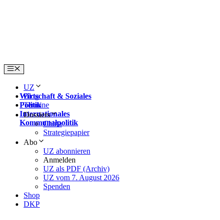
Skip
to
content
Menu
UZ
Wirtschaft & Soziales
Blog
Politik
Termine
Internationales
Dossiers
Kommunalpolitik
China
Strategiepapier
Abo
UZ abonnieren
Anmelden
UZ als PDF (Archiv)
UZ vom 7. August 2026
Spenden
Shop
DKP