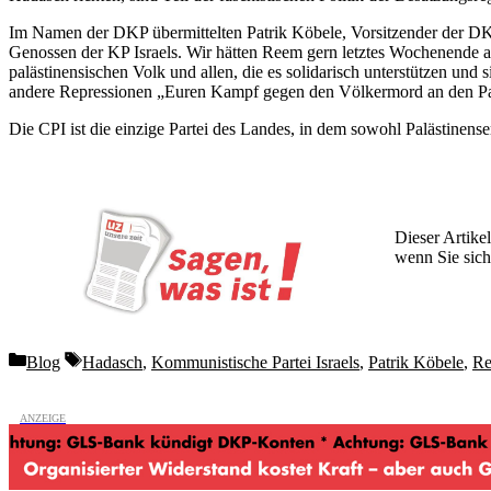
Im Namen der DKP übermittelten Patrik Köbele, Vorsitzender der DKP,
Genossen der KP Israels. Wir hätten Reem gern letztes Wochenende au
palästinensischen Volk und allen, die es solidarisch unterstützen 
andere Repressionen „Euren Kampf gegen den Völkermord an den Paläs
Die CPI ist die einzige Partei des Landes, in dem sowohl Palästinense
Dieser Artikel
wenn Sie sich
Wochen lang 
Categories
Tags
Blog
Hadasch
,
Kommunistische Partei Israels
,
Patrik Köbele
,
Re