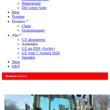
Hintergrund
Die Letzte Seite
Blog
Termine
Dossiers
China
Strategiepapier
Abo
UZ abonnieren
Anmelden
UZ als PDF (Archiv)
UZ vom 7. August 2026
Spenden
Shop
DKP
Dokumentiert