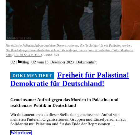
Martialische Polizeiaufgebote begleiten Demonstrationen, die für Solidarität mit Palästina werben.
Die Bundestagsparteien überbieten sich mit Vorschlägen, um sie ganz zu verbieten. (Foto:
Montecruz
F
ot
o
/
CC BY-SA 3.0 DEED
/ Bearb. UZ)
Categories
UZ
Blog
|
UZ vom 15. Dezember 2023
|
Dokumentiert
Freiheit für Palästina!
Demokratie für Deutschland!
Gemeinsamer Aufruf gegen das Morden in Palästina und
reaktionäre Politik in Deutschland
Wir dokumentieren an dieser Stelle den gemeinsamen Aufruf von
mehreren Parteien, Organisationen, Gruppen und Einzelpersonen zur
Solidarität mit Palästina und für das Ende der Repressionen …
Weiterlesen