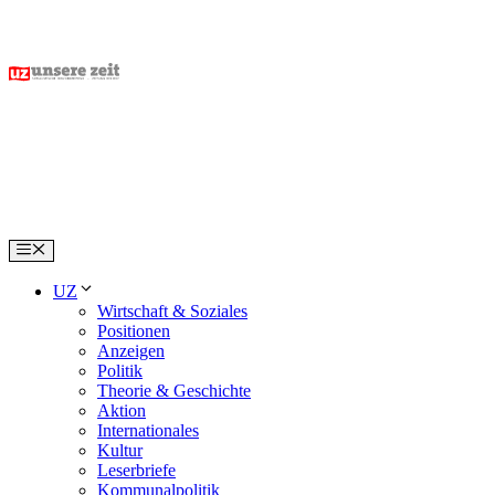
Skip
to
content
Menu
UZ
Wirtschaft & Soziales
Positionen
Anzeigen
Politik
Theorie & Geschichte
Aktion
Internationales
Kultur
Leserbriefe
Kommunalpolitik