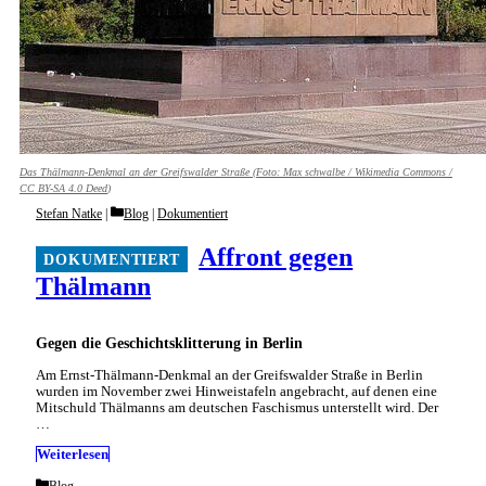
Das Thälmann-Denkmal an der Greifswalder Straße (Foto:
Max schwalbe / Wikimedia Commons /
CC BY-SA 4.0 Deed
)
Categories
Stefan Natke
Blog
|
Dokumentiert
Affront gegen
Thälmann
Gegen die Geschichtsklitterung in Berlin
Am Ernst-Thälmann-Denkmal an der Greifswalder Straße in Berlin
wurden im November zwei Hinweistafeln angebracht, auf denen eine
Mitschuld Thälmanns am deutschen Faschismus unterstellt wird. Der
…
Weiterlesen
Categories
Blog