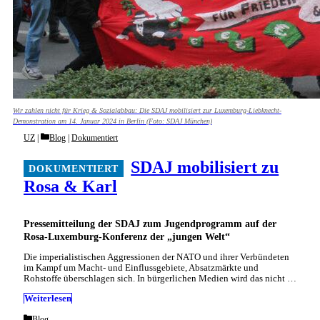
Wir zahlen nicht für Krieg & Sozialabbau: Die SDAJ mobilisiert zur Luxemburg-Liebknecht-
Demonstration am 14. Januar 2024 in Berlin (Foto: SDAJ München)
Categories
UZ
Blog
|
Dokumentiert
SDAJ mobilisiert zu
Rosa & Karl
Pressemitteilung der SDAJ zum Jugendprogramm auf der
Rosa-Luxemburg-Konferenz der „jungen Welt“
Die imperialistischen Aggressionen der NATO und ihrer Verbündeten
im Kampf um Macht- und Einflussgebiete, Absatzmärkte und
Rohstoffe überschlagen sich. In bürgerlichen Medien wird das nicht …
Weiterlesen
Categories
Blog