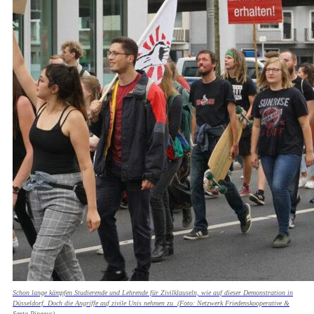
Schon lange kämpfen Studierende und Lehrende für Zivilklauseln, wie auf dieser Demonstration in
Düsseldorf. Doch die Angriffe auf zivile Unis nehmen zu. (Foto: Netzwerk Friedenskooperative &
Senta Pineaus)