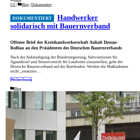
Categories
UZ
Blog
|
Dokumentiert
Handwerker
solidarisch mit Bauernverband
Offener Brief der Kreishandwerkerschaft Anhalt Dessau-
Roßlau an den Präsidenten des Deutschen Bauernverbands
Nach der Ankündigung der Bundesregierung, Subventionen für
Agrardiesel und Steuervorteile für Landwirte einzustellen, geht der
Deutsche Bauernverband auf die Barrikaden. Werden die Maßnahmen
nicht „ersatzlos …
Weiterlesen
Categories
Blog