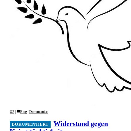
Categories
UZ
Blog
|
Dokumentiert
Widerstand gegen