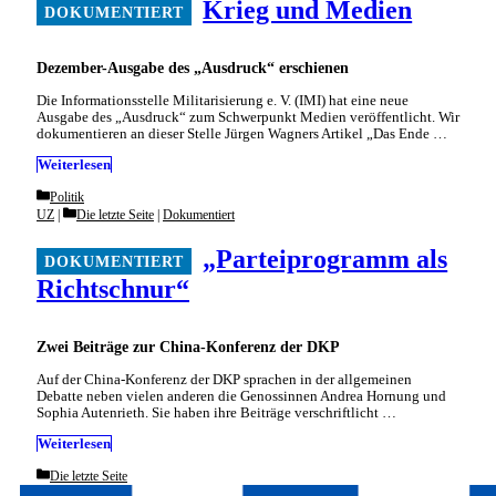
Krieg und Medien
Dezember-Ausgabe des „Ausdruck“ erschienen
Die Informationsstelle Militarisierung e. V. (IMI) hat eine neue
Ausgabe des „Ausdruck“ zum Schwerpunkt Medien veröffentlicht. Wir
dokumentieren an dieser Stelle Jürgen Wagners Artikel „Das Ende …
Weiterlesen
Categories
Politik
Categories
UZ
Die letzte Seite
|
Dokumentiert
„Parteiprogramm als
Richtschnur“
Zwei Beiträge zur China-Konferenz der DKP
Auf der China-Konferenz der DKP sprachen in der allgemeinen
Debatte neben vielen anderen die Genossinnen Andrea Hornung und
Sophia Autenrieth. Sie haben ihre Beiträge verschriftlicht …
Weiterlesen
Categories
Die letzte Seite