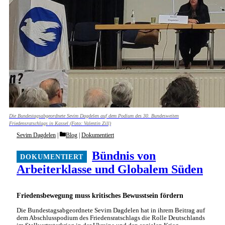
Die Bundestagsabgeordnete Sevim Dagdelen auf dem Podium des 30. Bundesweiten
Friedensratschlags in Kassel (Foto: Valentin Zill)
Categories
Sevim Dagdelen
Blog
|
Dokumentiert
Bündnis von
Arbeiterklasse und Globalem Süden
Friedensbewegung muss kritisches Bewusstsein fördern
Die Bundestagsabgeordnete Sevim Dagdelen hat in ihrem Beitrag auf
dem Abschlusspodium des Friedensratschlags die Rolle Deutschlands