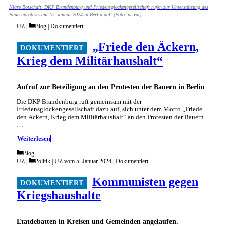
Klare Botschaft: DKP Brandenburg und Friedensglockengesellschaft rufen zur Unterstützung des
Bauernprotests am 15. Januar 2024 in Berlin auf. (Foto: privat)
Categories
UZ
Blog
|
Dokumentiert
„Friede den Äckern,
Krieg dem Militärhaushalt“
Aufruf zur Beteiligung an den Protesten der Bauern in Berlin
Die DKP Brandenburg ruft gemeinsam mit der
Friedensglockengesellschaft dazu auf, sich unter dem Motto „Friede
den Äckern, Krieg dem Militärhaushalt“ an den Protesten der Bauern
…
Weiterlesen
Categories
Blog
Categories
UZ
Politik
|
UZ vom 5. Januar 2024
|
Dokumentiert
Kommunisten gegen
Kriegshaushalte
Etatdebatten in Kreisen und Gemeinden angelaufen.