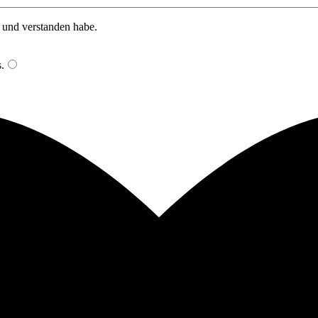
n und verstanden habe.
s
.