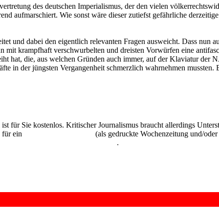
senvertretung des deutschen Imperialismus, der den vielen völkerrechts
rend aufmarschiert. Wie sonst wäre dieser zutiefst gefährliche derzeit
eitet und dabei den eigentlich relevanten Fragen ausweicht. Dass nun a
 mit krampfhaft verschwurbelten und dreisten Vorwürfen eine antifasc
eiht hat, die, aus welchen Gründen auch immer, auf der Klaviatur der N
kräfte in der jüngsten Vergangenheit schmerzlich wahrnehmen mussten. Es 
 ist für Sie kostenlos. Kritischer Journalismus braucht allerdings Unte
 für ein
Abonnement der UZ
(als gedruckte Wochenzeitung und/oder i
kostenlos und unverbindlich testen
.