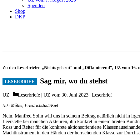
Spenden
Shop
DKP
Zu den Leserbriefen „Nichts gelernt“ und „Diffamierend“, UZ vom 16. 
Sag mir, wo du stehst
Categories
UZ
Leserbriefe
|
UZ vom 30. Juni 2023
|
Leserbrief
Niki Müller, Friedrichstadt/Kiel
Nein, Manfred Sohn will uns in seinem Beitrag natürlich nicht in irg
Leerstelle bei manchen Akteuren, ihn konkret in einem breiten Bündn
Ross und Reiter für die konkrete aktions­orientierte Klassenauseinand
Machtinstrument in den Händen der herrschenden Klasse zur Durchset