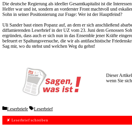
Die deutsche Regierung als ideeller Gesamtkapitalist ist die Interes
Helfer war und ist, sondern an vorderster Front machtvoll und eskalie
Sohn in seiner Positionierung zur Frage: Wer ist der Hauptfeind?
Uli Sander baut einen Popanz auf, an dem er sich anschließend abarb
diffamierenden Leserbrief in der UZ vom 23. Juni dem Genossen Sohn
ergründen, dass auch er sich nun in das Ensemble jener Kräfte einger
befeuert er Spaltungsversuche, die wir als antifaschistische Friedens
Sag mir, wo du stehst und welchen Weg du gehst!
Dieser Artikel
wenn Sie sich
Wochen lang 
Categories
Tags
Leserbriefe
Leserbrief
✘ Leserbrief schreiben