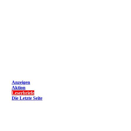
Anzeigen
Aktion
Leserbriefe
Die Letzte Seite