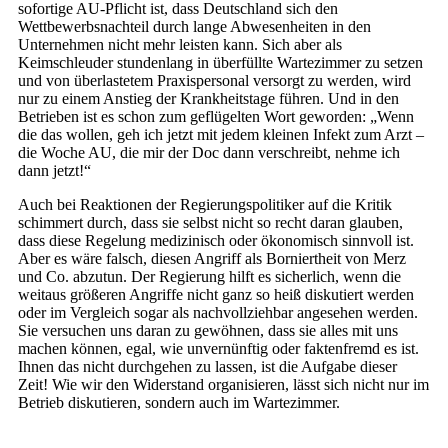
sofortige AU-Pflicht ist, dass Deutschland sich den
Wettbewerbsnachteil durch lange Abwesenheiten in den
Unternehmen nicht mehr leisten kann. Sich aber als
Keimschleuder stundenlang in überfüllte Wartezimmer zu setzen
und von überlastetem Praxispersonal versorgt zu werden, wird
nur zu einem Anstieg der Krankheitstage führen. Und in den
Betrieben ist es schon zum geflügelten Wort geworden: „Wenn
die das wollen, geh ich jetzt mit jedem kleinen Infekt zum Arzt –
die Woche AU, die mir der Doc dann verschreibt, nehme ich
dann jetzt!“
Auch bei Reaktionen der Regierungspolitiker auf die Kritik
schimmert durch, dass sie selbst nicht so recht daran glauben,
dass diese Regelung medizinisch oder ökonomisch sinnvoll ist.
Aber es wäre falsch, diesen Angriff als Borniertheit von Merz
und Co. abzutun. Der Regierung hilft es sicherlich, wenn die
weitaus größeren Angriffe nicht ganz so heiß diskutiert werden
oder im Vergleich sogar als nachvollziehbar angesehen werden.
Sie versuchen uns daran zu gewöhnen, dass sie alles mit uns
machen können, egal, wie unvernünftig oder faktenfremd es ist.
Ihnen das nicht durchgehen zu lassen, ist die Aufgabe dieser
Zeit! Wie wir den Widerstand organisieren, lässt sich nicht nur im
Betrieb diskutieren, sondern auch im Wartezimmer.