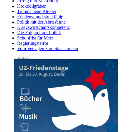
Erfolg und Misserfolg
Krokodilgräben
Trumps neue Kleider
Friedens- und streikfähig
Politik mit der Abrissbirne
Kriegswirtschaftskompetenz
Die Folgen ihrer Politik
Schonfrist für Merz
Regierungsterror
Vom Versagen zum Staatsumbau