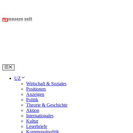
Skip
to
content
Menu
UZ
Wirtschaft & Soziales
Positionen
Anzeigen
Politik
Theorie & Geschichte
Aktion
Internationales
Kultur
Leserbriefe
Kommunalpolitik