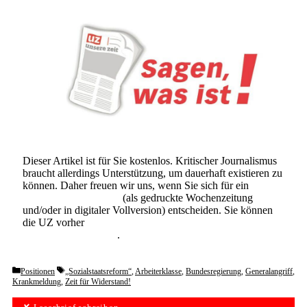
Dieser Artikel ist für Sie kostenlos. Kritischer Journalismus
braucht allerdings Unterstützung, um dauerhaft existieren zu
können. Daher freuen wir uns, wenn Sie sich für ein
Abonnement der UZ
(als gedruckte Wochenzeitung
und/oder in digitaler Vollversion) entscheiden. Sie können
die UZ vorher
6 Wochen lang kostenlos und
unverbindlich testen
.
Categories
Tags
Positionen
„Sozialstaatsreform“
,
Arbeiterklasse
,
Bundesregierung
,
Generalangriff
,
Krankmeldung
,
Zeit für Widerstand!