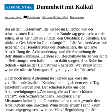
Dummheit mit Kalkül
Categories
Jan von Hagen
Positionen
|
UZ vom 10. Juli 2026
|
Kommentar
Bei all den „Reformen“, die gerade im Eiltempo von der
schwarz-roten Koalition durch den Bundestag gepeitscht werden
sollen, ist es gar nicht so einfach, den Überblick zu behalten. Die
stärksten Geschütze im Generalangriff auf die Arbeiterklasse sind
sicherlich die Heraufsetzung des Rentenalters, die geplante
Abschaffung des Achtstundentags und die Ausweitung des
Befristungswahnsinns. Letztere soll Beschäftigte bis zu vier Jahre
in Befristungsketten halten und so dafür sorgen, dass Ruhe im
Betrieb – und an der Heimatfront – herrscht. Wer streikt schon,
wenn die nächste Vertragsverlängerung vor der Tür steht?
Doch noch mehr Aufregung löst gerade aus, dass die
verpflichtende ärztliche Krankschreibung ab dem ersten Tag
eingeführt werden soll. Der scharfen Kritik aus den
Ärztevereinigungen („Zumutung, die an Unverschämtheit
grenzt“), den Sozialverbänden („Ausdruck einer
Misstrauenskultur“) und Gewerkschaften (damit „wurde den
Arbeitgebern eine unsoziale Wunschliste erfüllt“) kann kaum
etwas entgegengesetzt werden. Merz’ Begründung für die