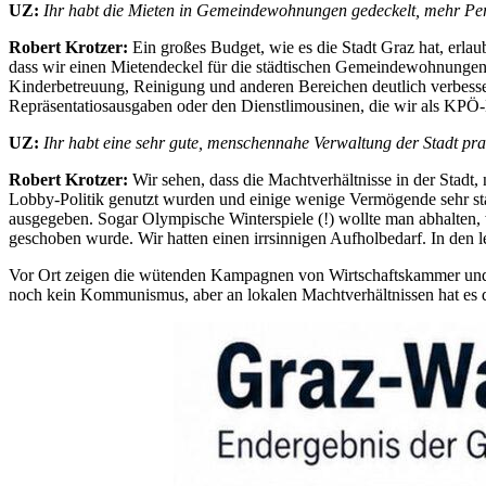
UZ:
Ihr habt die Mieten in Gemeindewohnungen gedeckelt, mehr Perso
Robert Krotzer:
Ein großes Budget, wie es die Stadt Graz hat, erla
dass wir einen Mietendeckel für die städtischen Gemeindewohnungen um
Kinderbetreuung, Reinigung und anderen Bereichen deutlich verbesse
Repräsentatiosausgaben oder den Dienstlimousinen, die wir als KPÖ-
UZ:
Ihr habt eine sehr gute, menschennahe Verwaltung der Stadt prak
Robert Krotzer:
Wir sehen, dass die Machtverhältnisse in der Stadt, 
Lobby-Politik genutzt wurden und einige wenige Vermögende sehr stark
ausgegeben. Sogar Olympische Winterspiele (!) wollte man abhalten
geschoben wurde. Wir hatten einen irrsinnigen Aufholbedarf. In den let
Vor Ort zeigen die wütenden Kampagnen von Wirtschaftskammer und bür
noch kein Kommunismus, aber an lokalen Machtverhältnissen hat es 