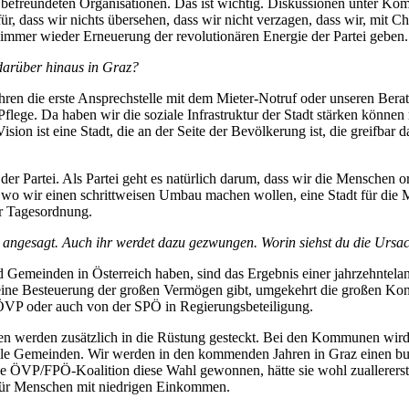
 befreundeten Organisationen. Das ist wichtig. Diskussionen unter K
r, dass wir nichts übersehen, dass wir nicht verzagen, dass wir, mit C
 immer wieder Erneuerung der revolutionären Energie der Partei geben.
arüber hinaus in Graz?
ren die erste Ansprechstelle mit dem Mieter-Notruf oder unseren Ber
ege. Da haben wir die soziale Infrastruktur der Stadt stärken können 
sion ist eine Stadt, die an der Seite der Bevölkerung ist, die greifba
der Partei. Als Partei geht es natürlich darum, dass wir die Menschen o
rs, wo wir einen schrittweisen Umbau machen wollen, eine Stadt für die 
er Tagesordnung.
angesagt. Auch ihr werdet dazu gezwungen. Worin siehst du die Ursa
 Gemeinden in Österreich haben, sind das Ergebnis einer jahrzehntelan
eine Besteuerung der großen Vermögen gibt, umgekehrt die großen Kon
VP oder auch von der SPÖ in Regierungsbeteiligung.
iarden werden zusätzlich in die Rüstung gesteckt. Bei den Kommunen wi
 alle Gemeinden. Wir werden in den kommenden Jahren in Graz einen b
 eine ÖVP/FPÖ-Koalition diese Wahl gewonnen, hätte sie wohl zuallerer
 für Menschen mit niedrigen Einkommen.