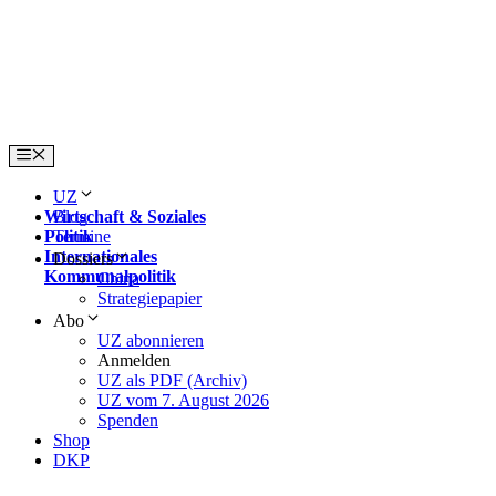
Skip
to
content
Menu
UZ
Wirtschaft & Soziales
Blog
Politik
Termine
Internationales
Dossiers
Kommunalpolitik
China
Strategiepapier
Abo
UZ abonnieren
Anmelden
UZ als PDF (Archiv)
UZ vom 7. August 2026
Spenden
Shop
DKP