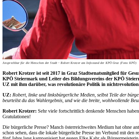
Ansprechbar für die Menschen der Stadt – Robert Krotzer am Infostand der KPÖ Graz (Foto: KPÖ)
Robert Krotzer ist seit 2017 in Graz Stadtsenatsmitglied für Gesu
KPÖ Steiermark und Leiter des Bildungsvereins der KPÖ Steierm
UZ mit ihm darüber, was revolutionäre Politik in nichtrevolutio
UZ:
Robert, linke und linksbürgerliche Medien, selbst Teile der bü
beurteilst du das Wahlergebnis, und wie die breite, wohlwollende Beu
Robert Krotzer:
Sehr viele fortschrittlich denkende Menschen haben
Gratulationen!
Die bürgerliche Presse? Manch österreichweites Medium hat ohne a
schon sehen, dass die lokale bürgerliche Presse im Verbund mit den r
fünf Jahre lang kampanisiert hat gegen Elke Kahr als Bürgermeisterin