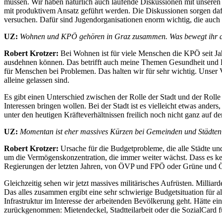
müssen. Wir haben natürlich auch laufende Diskussionen mit unseren
mit produktivem Ansatz geführt werden. Die Diskussionen sorgen dafü
versuchen. Dafür sind Jugendorganisationen enorm wichtig, die auch
UZ:
Wohnen und KPÖ gehören in Graz zusammen. Was bewegt ihr d
Robert Krotzer:
Bei Wohnen ist für viele Menschen die KPÖ seit Jah
ausdehnen können. Das betrifft auch meine Themen Gesundheit und Pfl
für Menschen bei Problemen. Das halten wir für sehr wichtig. Unser Vi
alleine gelassen sind.
Es gibt einen Unterschied zwischen der Rolle der Stadt und der Rolle 
Interessen bringen wollen. Bei der Stadt ist es vielleicht etwas ande
unter den heutigen Kräfteverhältnissen freilich noch nicht ganz auf d
UZ:
Momentan ist eher massives Kürzen bei Gemeinden und Städten 
Robert Krotzer:
Ursache für die Budgetprobleme, die alle Städte und
um die Vermögenskonzentration, die immer weiter wächst. Dass es k
Regierungen der letzten Jahren, von ÖVP und FPÖ oder Grüne und Ö
Gleichzeitig sehen wir jetzt massives militärisches Aufrüsten. Mill
Das alles zusammen ergibt eine sehr schwierige Budgetsituation für
Infrastruktur im Interesse der arbeitenden Bevölkerung geht. Hätte
zurückgenommen: Mietendeckel, Stadtteilarbeit oder die SozialCard