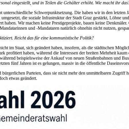
nal eingestellt, und in Teilen die Gehälter erhöht. Wie macht ihr das
ubt unterschiedliche Schwerpunktsetzung. Die haben wir in den letzten
gesetzt, die soziale Infrastruktur der Stadt Graz gestärkt, Löhne und G
rt haben. Wir machen keine Prestigeprojekte, bauen keine Denkmäler. 
Mandatarinnen und -Mandataren natürlich ohnehin nicht nutzen, gespar
tiziert. Reicht das für eine kommunistische Politik?
nicht im Staat, sich geändert haben, insofern, als die städtischen Mögli
 profitiert haben, während die Interessen der breiten Mehrheit kaum e
, während beispielsweise der Ankauf von neuen Straßenbahnen und Buss
zten fünf Jahren ist es gelungen, massiv in die öffentliche Daseinsvors
gerlichen Parteien, dass sie nicht mehr den unmittelbaren Zugriff hat
doch etwas geändert.