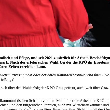
ndheit und Pflege, und seit 2021 zusätzlich für Arbeit, Beschäftig
ark. Nach der erfolgreichen Wahl, bei der die KPÖ ihr Ergebnis 
nären Zeiten erreichen kann.
rgerlichen Presse jubeln oder berichten zumindest wohlwollend über E
rteilung?
 sich über den Wahlerfolg der KPÖ Graz gefreut, auch weit über Graz u
ntikommunistischen Schaum vor dem Mund über die Arbeit der KPÖ und
echten und den bürgerlichen Parteien, auch mit Wirtschaftskammer und I
 und gegen die KPÖ. Sie wollten diesen aus ihrer Sicht „Unfall der Ge