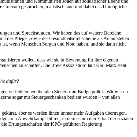
ommunistinnen und Kommunisten sollen auf solidarischer Ebene und
he Guevara gesprochen, realistisch sind und dabei das Unmögliche
atungen und Sprechstunden. Wir haben das auf weitere Bereiche
mit der Pflege- sowie der Gesundheitsdrehscheibe als Anlaufstellen
r da ist, wenn Menschen Sorgen und Nöte haben, und sie dann nicht
rganisieren wollen, dass wir sie in Bewegung für ihre eigenen
Menschen zu schaffen. Die ‚freie Assoziation‘ laut Karl Marx steht
che dafür?
gen verfehlten neoliberalen Steuer- und Budgetpolitik. Wir wissen
zerne sogar mit Steuergeschenken bedient wurden – von allen
rd gekürzt, aber es werden ihnen immer mehr Aufgaben übertragen.
udgetären Abwehrkampf führen, in dem es um den Erhalt der sozialen
st die Errungenschaften der KPÖ-geführten Regierung