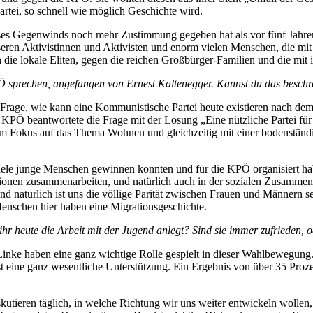
artei, so schnell wie möglich Geschichte wird.
ieses Gegenwinds noch mehr Zustimmung gegeben hat als vor fünf Jahre
n Aktivistinnen und Aktivisten und enorm vielen Menschen, die mit uns
n die lokale Eliten, gegen die reichen Großbürger-Familien und die mi
 sprechen, angefangen von Ernest Kaltenegger. Kannst du das beschr
rage, wie kann eine Kommunistische Partei heute existieren nach dem
PÖ beantwortete die Frage mit der Losung „Eine nützliche Partei für d
m Fokus auf das Thema Wohnen und gleichzeitig mit einer bodenständig
hr viele junge Menschen gewinnen konnten und für die KPÖ organisiert 
rationen zusammenarbeiten, und natürlich auch in der sozialen Zusamme
nd natürlich ist uns die völlige Parität zwischen Frauen und Männern 
 Menschen hier haben eine Migrationsgeschichte.
ihr heute die Arbeit mit der Jugend anlegt? Sind sie immer zufrieden,
ke haben eine ganz wichtige Rolle gespielt in dieser Wahlbewegung. 
ist eine ganz wesentliche Unterstützung. Ein Ergebnis von über 35 Pro
iskutieren täglich, in welche Richtung wir uns weiter entwickeln woll