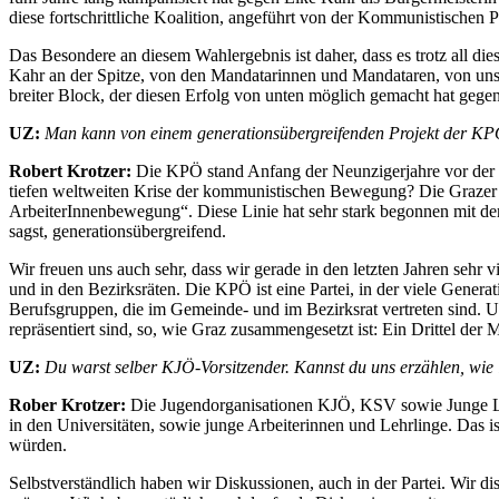
diese fortschrittliche Koalition, angeführt von der Kommunistischen P
Das Besondere an diesem Wahlergebnis ist daher, dass es trotz all d
Kahr an der Spitze, von den Mandatarinnen und Mandataren, von unsere
breiter Block, der diesen Erfolg von unten möglich gemacht hat gege
UZ:
Man kann von einem generationsübergreifenden Projekt der KPÖ
Robert Krotzer:
Die KPÖ stand Anfang der Neunzigerjahre vor der F
tiefen weltweiten Krise der kommunistischen Bewegung? Die Grazer K
ArbeiterInnenbewegung“. Diese Linie hat sehr stark begonnen mit de
sagst, generationsübergreifend.
Wir freuen uns auch sehr, dass wir gerade in den letzten Jahren se
und in den Bezirksräten. Die KPÖ ist eine Partei, in der viele Gene
Berufsgruppen, die im Gemeinde- und im Bezirksrat vertreten sind. U
repräsentiert sind, so, wie Graz zusammengesetzt ist: Ein Drittel der
UZ:
Du warst selber KJÖ-Vorsitzender. Kannst du uns erzählen, wie 
Rober Krotzer:
Die Jugendorganisationen KJÖ, KSV sowie Junge Lin
in den Universitäten, sowie junge Arbeiterinnen und Lehrlinge. Das 
würden.
Selbstverständlich haben wir Diskussionen, auch in der Partei. Wir d