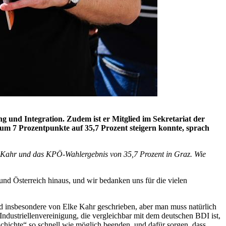
ung und Integration. Zudem ist er Mitglied im Sekretariat der
um 7 Prozentpunkte auf 35,7 Prozent steigern konnte, sprach
lke Kahr und das KPÖ-Wahlergebnis von 35,7 Prozent in Graz. Wie
nd Österreich hinaus, und wir bedanken uns für die vielen
 insbesondere von Elke Kahr geschrieben, aber man muss natürlich
ndustriellenvereinigung, die vergleichbar mit dem deutschen BDI ist,
schichte“ so schnell wie möglich beenden, und dafür sorgen, dass