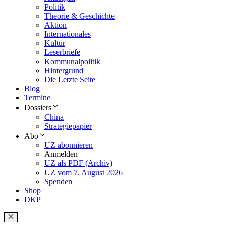
Politik
Theorie & Geschichte
Aktion
Internationales
Kultur
Leserbriefe
Kommunalpolitik
Hintergrund
Die Letzte Seite
Blog
Termine
Dossiers
China
Strategiepapier
Abo
UZ abonnieren
Anmelden
UZ als PDF (Archiv)
UZ vom 7. August 2026
Spenden
Shop
DKP
Schließen