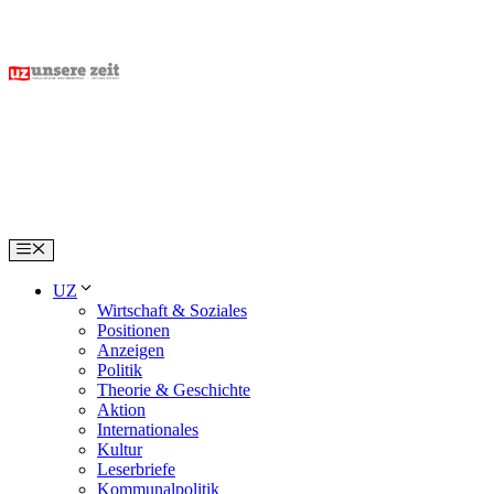
Skip
to
content
Menu
UZ
Wirtschaft & Soziales
Positionen
Anzeigen
Politik
Theorie & Geschichte
Aktion
Internationales
Kultur
Leserbriefe
Kommunalpolitik