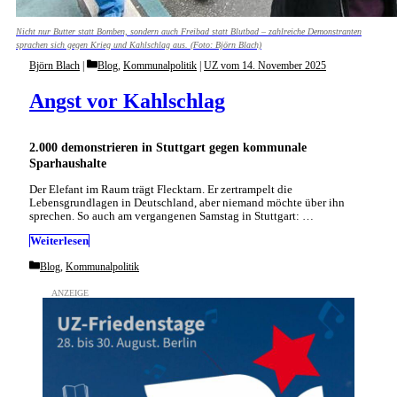
Nicht nur Butter statt Bomben, sondern auch Freibad statt Blutbad – zahlreiche Demonstranten
sprachen sich gegen Krieg und Kahlschlag aus. (Foto: Björn Blach)
Categories
Björn Blach
Blog
,
Kommunalpolitik
|
UZ vom 14. November 2025
Angst vor Kahlschlag
2.000 demonstrieren in Stuttgart gegen kommunale
Sparhaushalte
Der Elefant im Raum trägt Flecktarn. Er zertrampelt die
Lebensgrundlagen in Deutschland, aber niemand möchte über ihn
sprechen. So auch am vergangenen Samstag in Stuttgart: …
Weiterlesen
Categories
Blog
,
Kommunalpolitik