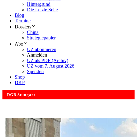
Hintergrund
Die Letzte Seite
Blog
Termine
Dossiers
China
Strategiepapier
Abo
UZ abonnieren
Anmelden
UZ als PDF (Archiv)
UZ vom 7. August 2026
Spenden
Shop
DKP
DGB Stuttgart