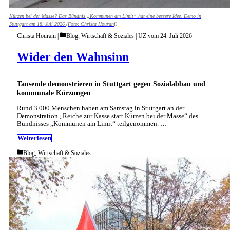
Kürzen bei der Masse? Das Bündnis „Kommunen am Limit“ hat eine bessere Idee. Demo in
Stuttgart am 18. Juli 2026 (Foto: Christa Hourani)
Categories
Christa Hourani
Blog
,
Wirtschaft & Soziales
|
UZ vom 24. Juli 2026
Wider den Wahnsinn
Tausende demonstrieren in Stuttgart gegen Sozialabbau und
kommunale Kürzungen
Rund 3.000 Menschen haben am Samstag in Stuttgart an der
Demonstration „Reiche zur Kasse statt Kürzen bei der Masse“ des
Bündnisses „Kommunen am Limit“ teilgenommen. …
Weiterlesen
Categories
Blog
,
Wirtschaft & Soziales