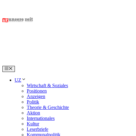
Skip
to
content
Menu
UZ
Wirtschaft & Soziales
Positionen
Anzeigen
Politik
Theorie & Geschichte
Aktion
Internationales
Kultur
Leserbriefe
Kommunalpolitik