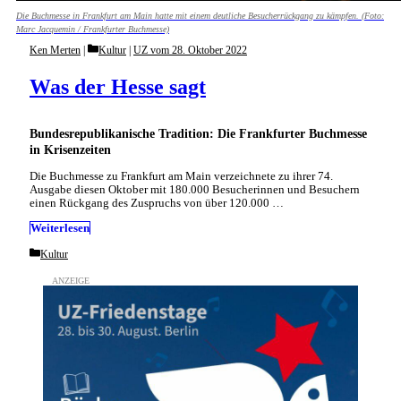
Die Buchmesse in Frankfurt am Main hatte mit einem deutliche Besucherrückgang zu kämpfen. (Foto:
Marc Jacquemin / Frankfurter Buchmesse)
Categories
Ken Merten
Kultur
|
UZ vom 28. Oktober 2022
Was der Hesse sagt
Bundesrepublikanische Tradition: Die Frankfurter Buchmesse
in Krisenzeiten
Die Buchmesse zu Frankfurt am Main verzeichnete zu ihrer 74.
Ausgabe diesen Oktober mit 180.000 Besucherinnen und Besuchern
einen Rückgang des Zuspruchs von über 120.000 …
Weiterlesen
Categories
Kultur