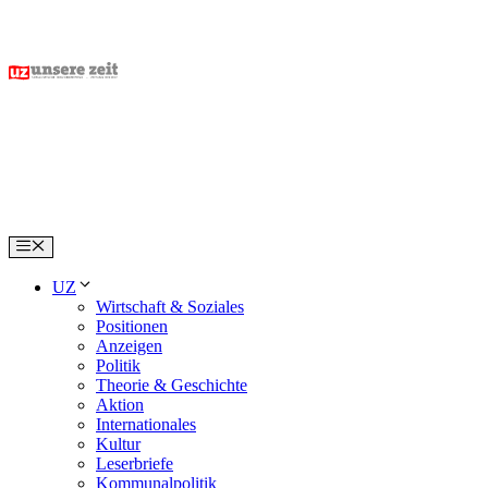
Skip
to
content
Menu
UZ
Wirtschaft & Soziales
Positionen
Anzeigen
Politik
Theorie & Geschichte
Aktion
Internationales
Kultur
Leserbriefe
Kommunalpolitik