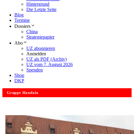
Hintergrund
Die Letzte Seite
Blog
Termine
Dossiers
China
Strategiepapier
Abo
UZ abonnieren
Anmelden
UZ als PDF (Archiv)
UZ vom 7. August 2026
Spenden
Shop
DKP
Gruppe Handala