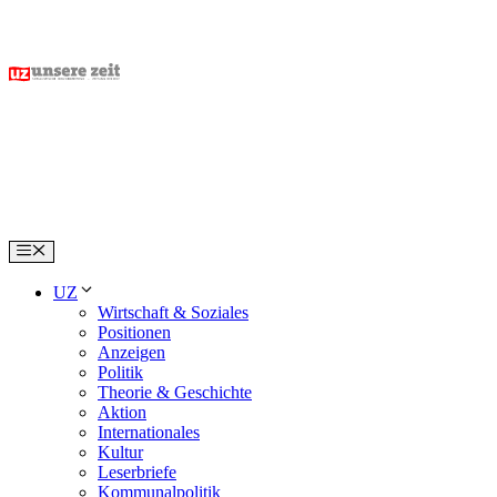
Skip
to
content
Menu
UZ
Wirtschaft & Soziales
Positionen
Anzeigen
Politik
Theorie & Geschichte
Aktion
Internationales
Kultur
Leserbriefe
Kommunalpolitik