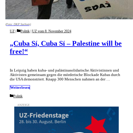
(Foto: DKP Sachsen)
Categories
UZ
Politik
|
UZ vom 8. November 2024
„Cuba Sí, Cuba Sí – Palestine will be
free!“
In Leipzig haben kuba- und palästinasolidarische Aktivistinnen und
Aktivisten gemeinsam gegen die mörderische Blockade Kubas durch
die USA demonstriert. Knapp 300 Menschen nahmen an der …
Weiterlesen
Categories
Politik