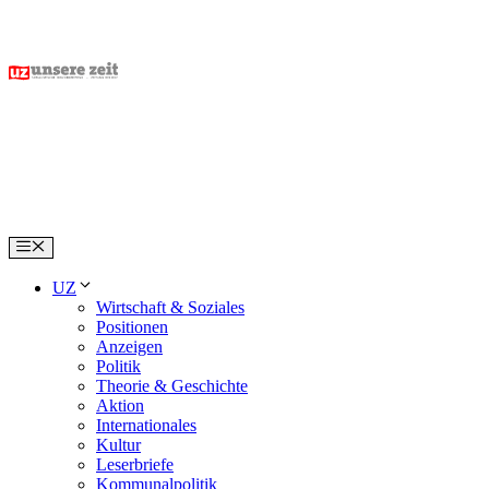
Skip
to
content
Menu
UZ
Wirtschaft & Soziales
Positionen
Anzeigen
Politik
Theorie & Geschichte
Aktion
Internationales
Kultur
Leserbriefe
Kommunalpolitik