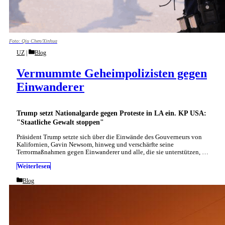
Foto: Qiu Chen/Xinhua
Categories
UZ
Blog
Vermummte Geheimpolizisten gegen
Einwanderer
Trump setzt Nationalgarde gegen Proteste in LA ein. KP USA:
"Staatliche Gewalt stoppen"
Präsident Trump setzte sich über die Einwände des Gouverneurs von
Kalifornien, Gavin Newsom, hinweg und verschärfte seine
Terrormaßnahmen gegen Einwanderer und alle, die sie unterstützen, …
Weiterlesen
Categories
Blog