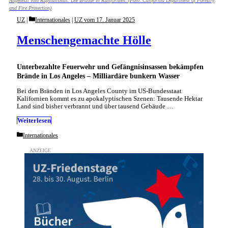
Angeheizt vom Kapitalismus: Die Brände in Kalifornien. (Foto: California Department of Forestry
and Fire Protection)
Categories
UZ
Internationales
|
UZ vom 17. Januar 2025
Menschengemachte Hölle
Unterbezahlte Feuerwehr und Gefängnisinsassen bekämpfen
Brände in Los Angeles – Milliardäre bunkern Wasser
Bei den Bränden in Los Angeles County im US-Bundesstaat
Kalifornien kommt es zu apokalyptischen Szenen: Tausende Hektar
Land sind bisher verbrannt und über tausend Gebäude …
Weiterlesen
Categories
Internationales