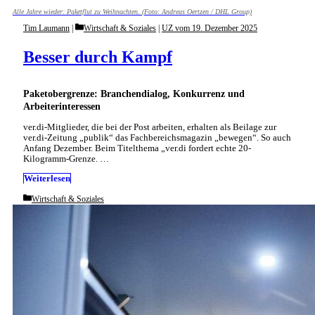
Alle Jahre wieder: Paketflut zu Weihnachten. (Foto: Andreas Oertzen / DHL Group)
Categories
Tim Laumann
Wirtschaft & Soziales
|
UZ vom 19. Dezember 2025
Besser durch Kampf
Paketobergrenze: Branchendialog, Konkurrenz und
Arbeiterinteressen
ver.di-Mitglieder, die bei der Post arbeiten, erhalten als Beilage zur
ver.di-Zeitung „publik“ das Fachbereichsmagazin „bewegen“. So auch
Anfang Dezember. Beim Titelthema „ver.di fordert echte 20-
Kilogramm-Grenze. …
Weiterlesen
Categories
Wirtschaft & Soziales