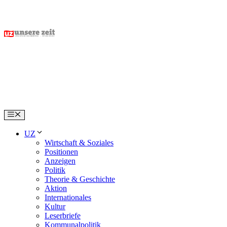
Skip
to
content
Menu
UZ
Wirtschaft & Soziales
Positionen
Anzeigen
Politik
Theorie & Geschichte
Aktion
Internationales
Kultur
Leserbriefe
Kommunalpolitik