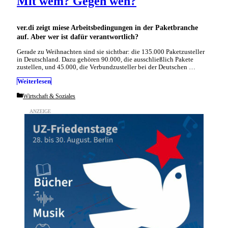
Mit wem? Gegen wen?
ver.di zeigt miese Arbeitsbedingungen in der Paketbranche
auf. Aber wer ist dafür verantwortlich?
Gerade zu Weihnachten sind sie sichtbar: die 135.000 Paketzusteller
in Deutschland. Dazu gehören 90.000, die ausschließlich Pakete
zustellen, und 45.000, die Verbundzusteller bei der Deutschen …
Weiterlesen
Categories
Wirtschaft & Soziales