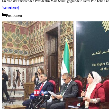
Die von der amtierenden Präsidentin Maia Sandu gegründete Partei PAS behält 
Weiterlesen
Categories
Positionen