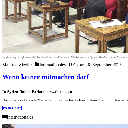
Vereidigung des „Hohen Wahlkomitees“ – von allgemeinen Wahlen kann in Syrien allerdings keine Rede sein.
Categories
Manfred Ziegler
Internationales
|
UZ vom 26. September 2025
Wenn keiner mitmachen darf
In Syrien finden Parlamentswahlen statt
Die Situation für viele Menschen in Syrien hat sich nach dem Sturz von Baschar
Weiterlesen
Categories
Internationales