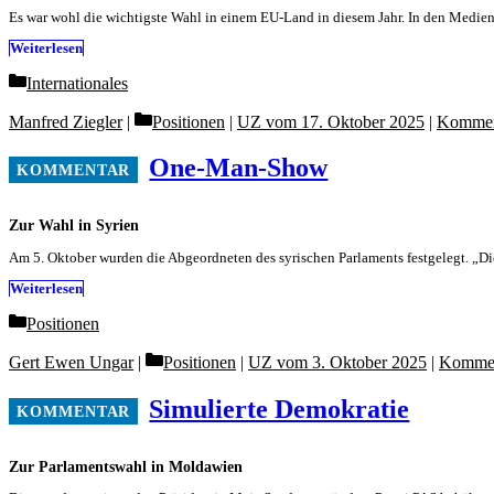
Es war wohl die wichtigste Wahl in einem EU-Land in diesem Jahr. In den Medie
Weiterlesen
Categories
Internationales
Categories
Manfred Ziegler
Positionen
|
UZ vom 17. Oktober 2025
|
Kommen
One-Man-Show
Zur Wahl in Syrien
Am 5. Oktober wurden die Abgeordneten des syrischen Parlaments festgelegt. „Die 
Weiterlesen
Categories
Positionen
Categories
Gert Ewen Ungar
Positionen
|
UZ vom 3. Oktober 2025
|
Kommen
Simulierte Demokratie
Zur Parlamentswahl in Moldawien