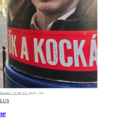
ikimedia /
CC BY 4.0 /
Bearb.: UZ)
PLUS
ne