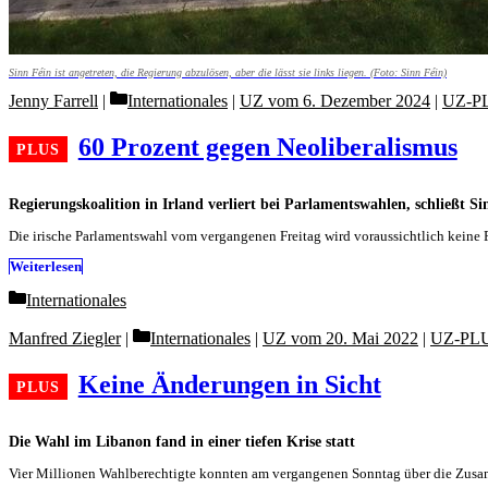
Sinn Féin ist angetreten, die Regierung abzulösen, aber die lässt sie links liegen. (Foto: Sinn Féin)
Categories
Jenny Farrell
Internationales
|
UZ vom 6. Dezember 2024
|
UZ-P
60 Prozent gegen Neoliberalismus
Regierungskoalition in Irland verliert bei Parlamentswahlen, schließt Si
Die irische Parlamentswahl vom vergangenen Freitag wird voraussichtlich keine
Weiterlesen
Categories
Internationales
Categories
Manfred Ziegler
Internationales
|
UZ vom 20. Mai 2022
|
UZ-PL
Keine Änderungen in Sicht
Die Wahl im Libanon fand in einer tiefen Krise statt
Vier Millionen Wahlberechtigte konnten am vergangenen Sonntag über die Zusa