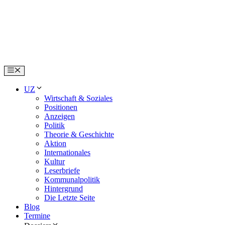
Skip
to
content
Menu
UZ
Wirtschaft & Soziales
Positionen
Anzeigen
Politik
Theorie & Geschichte
Aktion
Internationales
Kultur
Leserbriefe
Kommunalpolitik
Hintergrund
Die Letzte Seite
Blog
Termine