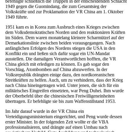
befehligte schließlich die Truppen in der entscheidenden Schlacht
1949 gegen die Guomindang, die zum Gesamtsieg der
Volkskräfte und zur Proklamation der VR China am 1. Oktober
1949 führte.
1951 kam es in Korea zum Ausbruch eines Krieges zwischen
dem Volksdemokratischen Norden und den reaktionären Kräften
im Süden. Dem waren monatelang kleinere Scharmützel auf der
Demarkationslinie zwischen beiden vorausgegangen. Nach
anfänglichen Erfolgen des Nordens stiegen die USA in den
Konflikt ein und ließen sich dafür sogar ein UN-Mandat
ausstellen. Die damaligen Verantwortlichen hofften, die VR
China gleich mit erledigen zu können. Es gab sogar den
Vorschlag, Atombomben auf China abzuwerfen. In der
Volksrepublik drängten einige dazu, den nordkoreanischen
Streitkräften zu helfen. Auch, um zu verhindern, dass der Krieg
nach China hineingetragen wird. Unter jenen, die sich für ein
militärisches Eingreifen einsetzten, war Peng Duhei. Ihm wurde
der Oberbefehl über die chinesischen Freiwilligeneinheiten
übertragen. Er befehligte sie bis zum Waffenstillstand 1953.
Im Jahr darauf wurde in der VR China ein
Verteidigungsministerium eingerichtet, und Peng wurde dessen
erster Minister. In der folgenden Zeit wollte er die VBA
professionalisieren, und drängte auf einen Umbau nach