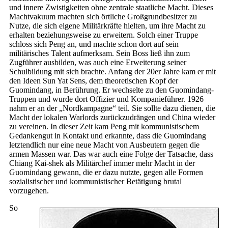
und innere Zwistigkeiten ohne zentrale staatliche Macht. Dieses
Machtvakuum machten sich örtliche Großgrundbesitzer zu
Nutze, die sich eigene Militärkräfte hielten, um ihre Macht zu
erhalten beziehungsweise zu erweitern. Solch einer Truppe
schloss sich Peng an, und machte schon dort auf sein
militärisches Talent aufmerksam. Sein Boss ließ ihn zum
Zugführer ausbilden, was auch eine Erweiterung seiner
Schulbildung mit sich brachte. Anfang der 20er Jahre kam er mit
den Ideen Sun Yat Sens, dem theoretischen Kopf der
Guomindang, in Berührung. Er wechselte zu den Guomindang-
Truppen und wurde dort Offizier und Kompanieführer. 1926
nahm er an der „Nordkampagne“ teil. Sie sollte dazu dienen, die
Macht der lokalen Warlords zurückzudrängen und China wieder
zu vereinen. In dieser Zeit kam Peng mit kommunistischem
Gedankengut in Kontakt und erkannte, dass die Guomindang
letztendlich nur eine neue Macht von Ausbeutern gegen die
armen Massen war. Das war auch eine Folge der Tatsache, dass
Chiang Kai-shek als Militärchef immer mehr Macht in der
Guomindang gewann, die er dazu nutzte, gegen alle Formen
sozialistischer und kommunistischer Betätigung brutal
vorzugehen.
So