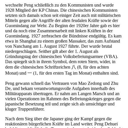
wechselte Peng schließlich zu den Kommunisten und wurde
1928 Mitglied der KP Chinas. Die chinesischen Kommunisten
setzten sich damals schon seit einiger Zeit auch mit militärischen
Mitteln gegen alle Angriffe der alten feudalen Kräfte sowie der
Guomindang zur Wehr. Zu Beginn der 1920er Jahre gab es hier
und da noch eine Zusammenarbeit mit linken Kräften in der
Guomindang. 1927 zerbrachen die Bündnisse endgültig. Es kam
etwa in Shanghai zu einem großen Massaker, das zum Aufstand
von Nanchang am 1. August 1927 führte. Der wurde brutal
niedergeschlagen. Seither gilt aber der 1. August als
Gründungstag der chinesischen Volksbefreiungsarmee (VBA).
Das spiegelt sich in ihrem Symbol, dem roten Stern, wider, in
dem die chinesischen Schriftzeichen 八 (8, für den achten
Monat) und 一 (1, für den ersten Tag im Monat) enthalten sind.
Peng gewann schnell das Vertrauen von Mao Zedong und Zhu
De, und bekam verantwortungsvolle Aufgaben innerhalb des
Militärapparats übertragen. Er nahm am Langen Marsch und an
vielen Operationen im Rahmen des Befreiungskrieges gegen die
japanische Besetzung teil und zeigte sich als umsichtiger und
kluger Truppenführer.
Nach dem Sieg über die Japaner ging der Kampf gegen die
reaktionären bürgerlichen Kräfte im Land weiter. Peng Dehuei