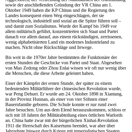
sowie der anschließenden Gründung der VR China am 1.
Oktober 1949 haben die KP Chinas und die Regierung des
Landes konsequent einen Weg eingeschlagen, der sie
technologisch, industriell und sozial an die Spitze führen soll –
und damit zum Sozialismus. Wurde der Kampf bis 1949 vor
allem militärisch geführt, konzentrierten sich Staat und Partei
danach vor allem darauf, aus einem rückständigen, zerrissenen,
wenig alphabetisierten Land ein modernes Industrieland zu
machen. Nicht ohne Rückschläge und Irrwege.
Bis weit in die 1970er Jahre bestimmten die Funktionäre der
ersten Stunden die Geschicke von Partei und Staat. Abgesehen
von Mao Zedong oder Zhou Enlai wissen wir oft nur wenig über
die Menschen, die diese Arbeite geleistet haben.
Einer der Kämpfer der ersten Stunde, der später zu einem
bedeutenden Militärführer der chinesischen Revolution wurde,
war Peng Dehuei. Er wurde am 24. Oktober 1898 in Xiantang,
in der Provinz Hunnan, als einer von vier Söhnen einer
Bauernfamilie geboren. Die Schule konnte er nur rund zwei
Jahre besuchen. Um aus dem Elend herauszukommen, schloss er
sich mit 18 Jahren der Militärabteilung eines örtlichen Warlords
an. China hatte zwar mit der bürgerlichen Xinhai-Revolution
1911 die Herrschaft des Kaisertums beendet, war aber über
Jahrzehnte hinweg durch Kriege mit imperialistischen Staaten