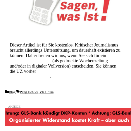
Dieser Artikel ist für Sie kostenlos. Kritischer Journalismus
braucht allerdings Unterstützung, um dauerhaft existieren zu
können. Daher freuen wir uns, wenn Sie sich für ein
Abonnement der UZ
(als gedruckte Wochenzeitung
und/oder in digitaler Vollversion) entscheiden. Sie können
die UZ vorher
6 Wochen lang kostenlos und
unverbindlich testen
.
Categories
Tags
Blog
Peng Dehuei
,
VR China