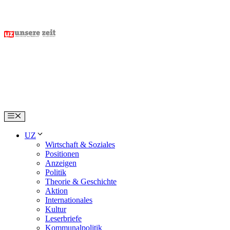
Skip
to
content
Menu
UZ
Wirtschaft & Soziales
Positionen
Anzeigen
Politik
Theorie & Geschichte
Aktion
Internationales
Kultur
Leserbriefe
Kommunalpolitik