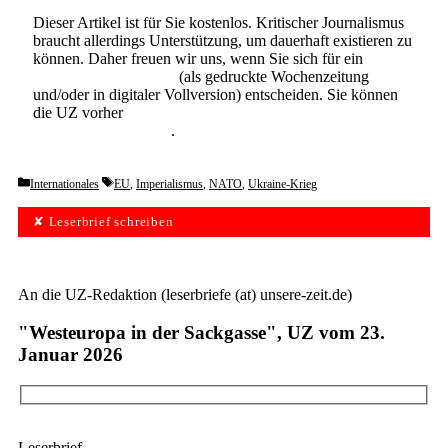
Dieser Artikel ist für Sie kostenlos. Kritischer Journalismus
braucht allerdings Unterstützung, um dauerhaft existieren zu
können. Daher freuen wir uns, wenn Sie sich für ein
Abonnement der UZ
(als gedruckte Wochenzeitung
und/oder in digitaler Vollversion) entscheiden. Sie können
die UZ vorher
6 Wochen lang kostenlos und
unverbindlich testen
.
Categories
Tags
Internationales
EU
,
Imperialismus
,
NATO
,
Ukraine-Krieg
✘ Leserbrief schreiben
An die UZ-Redaktion (leserbriefe (at) unsere-zeit.de)
"Westeuropa in der Sackgasse", UZ vom 23.
Januar 2026
Leserbrief