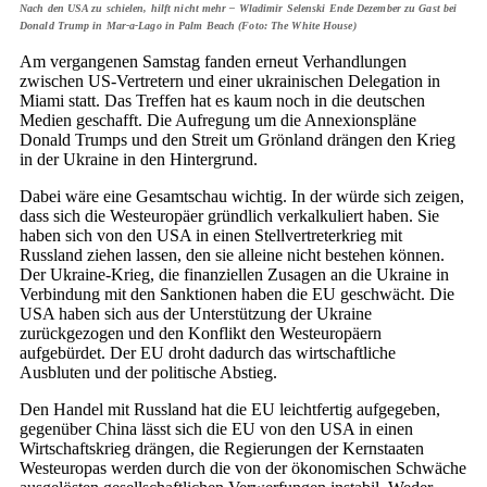
Nach den USA zu schielen, hilft nicht mehr – Wladimir Selenski Ende Dezember zu Gast bei
Donald Trump in Mar-a-Lago in Palm Beach (Foto: The White House)
Am vergangenen Samstag fanden erneut Verhandlungen
zwischen US-Vertretern und einer ukrainischen Delegation in
Miami statt. Das Treffen hat es kaum noch in die deutschen
Medien geschafft. Die Aufregung um die Annexionspläne
Donald Trumps und den Streit um Grönland drängen den Krieg
in der Ukraine in den Hintergrund.
Dabei wäre eine Gesamtschau wichtig. In der würde sich zeigen,
dass sich die Westeuropäer gründlich verkalkuliert haben. Sie
haben sich von den USA in einen Stellvertreterkrieg mit
Russland ziehen lassen, den sie alleine nicht bestehen können.
Der Ukraine-Krieg, die finanziellen Zusagen an die Ukraine in
Verbindung mit den Sanktionen haben die EU geschwächt. Die
USA haben sich aus der Unterstützung der Ukraine
zurückgezogen und den Konflikt den Westeuropäern
aufgebürdet. Der EU droht dadurch das wirtschaftliche
Ausbluten und der politische Abstieg.
Den Handel mit Russland hat die EU leichtfertig aufgegeben,
gegenüber China lässt sich die EU von den USA in einen
Wirtschaftskrieg drängen, die Regierungen der Kernstaaten
Westeuropas werden durch die von der ökonomischen Schwäche