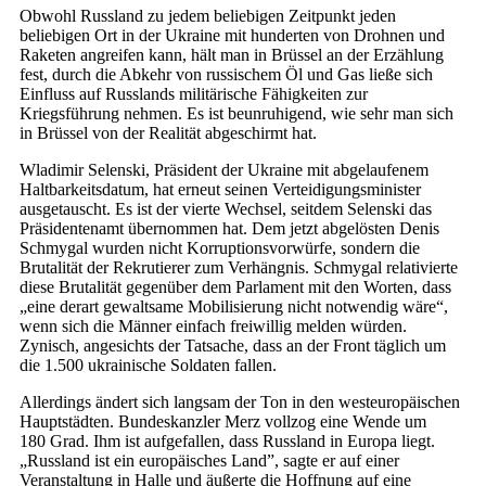
Obwohl Russland zu jedem beliebigen Zeitpunkt jeden
beliebigen Ort in der Ukraine mit hunderten von Drohnen und
Raketen angreifen kann, hält man in Brüssel an der Erzählung
fest, durch die Abkehr von russischem Öl und Gas ließe sich
Einfluss auf Russlands militärische Fähigkeiten zur
Kriegsführung nehmen. Es ist beunruhigend, wie sehr man sich
in Brüssel von der Realität abgeschirmt hat.
Wladimir Selenski, Präsident der Ukraine mit abgelaufenem
Haltbarkeitsdatum, hat erneut seinen Verteidigungsminister
ausgetauscht. Es ist der vierte Wechsel, seitdem Selenski das
Präsidentenamt übernommen hat. Dem jetzt abgelösten Denis
Schmygal wurden nicht Korruptionsvorwürfe, sondern die
Brutalität der Rekrutierer zum Verhängnis. Schmygal relativierte
diese Brutalität gegenüber dem Parlament mit den Worten, dass
„eine derart gewaltsame Mobilisierung nicht notwendig wäre“,
wenn sich die Männer einfach freiwillig melden würden.
Zynisch, angesichts der Tatsache, dass an der Front täglich um
die 1.500 ukrainische Soldaten fallen.
Allerdings ändert sich langsam der Ton in den westeuropäischen
Hauptstädten. Bundeskanzler Merz vollzog eine Wende um
180 Grad. Ihm ist aufgefallen, dass Russland in Europa liegt.
„Russland ist ein europäisches Land”, sagte er auf einer
Veranstaltung in Halle und äußerte die Hoffnung auf eine