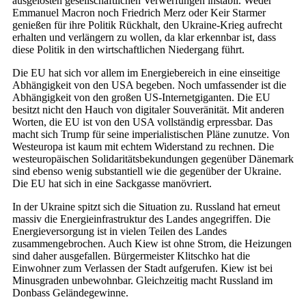
ausgelösten gesellschaftlichen Verwerfungen instabil. Weder
Emmanuel Macron noch Friedrich Merz oder Keir Starmer
genießen für ihre Politik Rückhalt, den Ukraine-Krieg aufrecht
erhalten und verlängern zu wollen, da klar erkennbar ist, dass
diese Politik in den wirtschaftlichen Niedergang führt.
Die EU hat sich vor allem im Energiebereich in eine einseitige
Abhängigkeit von den USA begeben. Noch umfassender ist die
Abhängigkeit von den großen US-Internetgiganten. Die EU
besitzt nicht den Hauch von digitaler Souveränität. Mit anderen
Worten, die EU ist von den USA vollständig erpressbar. Das
macht sich Trump für seine imperialistischen Pläne zunutze. Von
Westeuropa ist kaum mit echtem Widerstand zu rechnen. Die
westeuropäischen Solidaritätsbekundungen gegenüber Dänemark
sind ebenso wenig substantiell wie die gegenüber der Ukraine.
Die EU hat sich in eine Sackgasse manövriert.
In der Ukraine spitzt sich die Situation zu. Russland hat erneut
massiv die Energieinfrastruktur des Landes angegriffen. Die
Energieversorgung ist in vielen Teilen des Landes
zusammengebrochen. Auch Kiew ist ohne Strom, die Heizungen
sind daher ausgefallen. Bürgermeister Klitschko hat die
Einwohner zum Verlassen der Stadt aufgerufen. Kiew ist bei
Minusgraden unbewohnbar. Gleichzeitig macht Russland im
Donbass Geländegewinne.