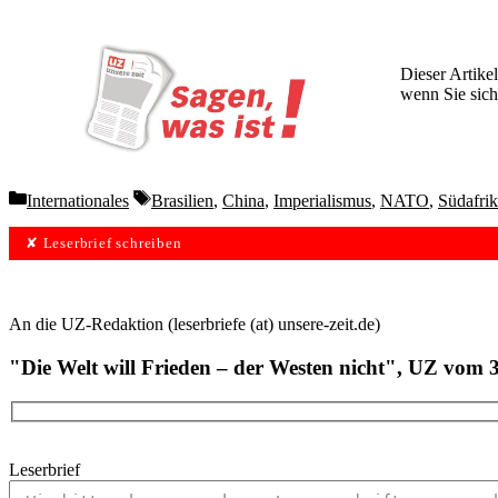
Dieser Artikel
wenn Sie sich
Wochen lang 
Categories
Tags
Internationales
Brasilien
,
China
,
Imperialismus
,
NATO
,
Südafri
✘ Leserbrief schreiben
An die UZ-Redaktion (leserbriefe (at) unsere-zeit.de)
"Die Welt will Frieden – der Westen nicht", UZ vom 
Leserbrief