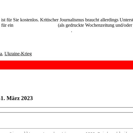
 ist für Sie kostenlos. Kritischer Journalismus braucht allerdings Unte
 für ein
Abonnement der UZ
(als gedruckte Wochenzeitung und/oder i
kostenlos und unverbindlich testen
.
ka
,
Ukraine-Krieg
31. März 2023