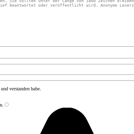
n und verstanden habe.
m
.