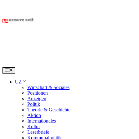
Skip
to
content
Menu
UZ
Wirtschaft & Soziales
Positionen
Anzeigen
Politik
Theorie & Geschichte
Aktion
Internationales
Kultur
Leserbriefe
Kommunalpolitik