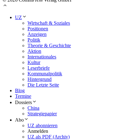
UZ
Wirtschaft & Soziales
Positionen
Anzeigen
Politik
Theorie & Geschichte
Aktion
Internationales
Kultur
Leserbriefe
Kommunalpolitik
Hintergrund
Die Letzte Seite
Blog
Termine
Dossiers
China
Strategiepapier
Abo
UZ abonnieren
Anmelden
UZ als PDF (Archiv)