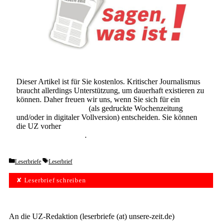
Dieser Artikel ist für Sie kostenlos. Kritischer Journalismus
braucht allerdings Unterstützung, um dauerhaft existieren zu
können. Daher freuen wir uns, wenn Sie sich für ein
Abonnement der UZ
(als gedruckte Wochenzeitung
und/oder in digitaler Vollversion) entscheiden. Sie können
die UZ vorher
6 Wochen lang kostenlos und
unverbindlich testen
.
Categories
Tags
Leserbriefe
Leserbrief
✘ Leserbrief schreiben
An die UZ-Redaktion (leserbriefe (at) unsere-zeit.de)