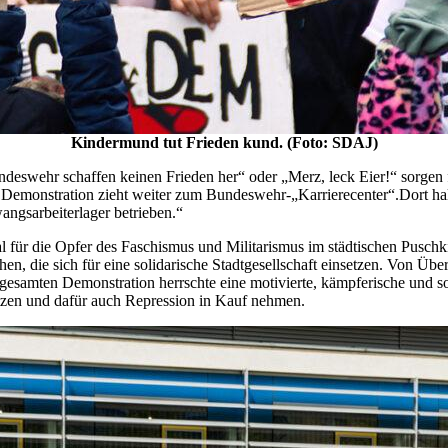
Kindermund tut Frieden kund. (Foto: SDAJ)
ndeswehr schaffen keinen Frieden her“ oder „Merz, leck Eier!“ sorgen 
e Demonstration zieht weiter zum Bundeswehr-„Karrierecenter“.Dort ha
angsarbeiterlager betrieben.“
r die Opfer des Faschismus und Militarismus im städtischen Puschkinp
en, die sich für eine solidarische Stadtgesellschaft einsetzen. Von Üb
esamten Demonstration herrschte eine motivierte, kämpferische und sol
etzen und dafür auch Repression in Kauf nehmen.