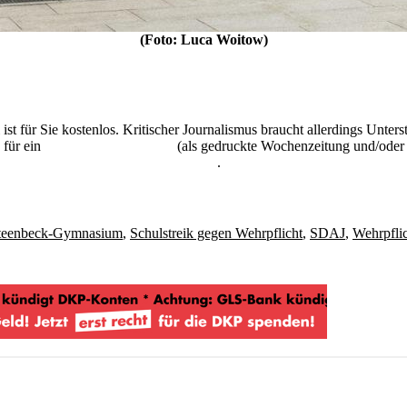
(Foto: Luca Woitow)
 ist für Sie kostenlos. Kritischer Journalismus braucht allerdings Unte
 für ein
Abonnement der UZ
(als gedruckte Wochenzeitung und/oder i
kostenlos und unverbindlich testen
.
teenbeck-Gymnasium
,
Schulstreik gegen Wehrpflicht
,
SDAJ
,
Wehrpfli