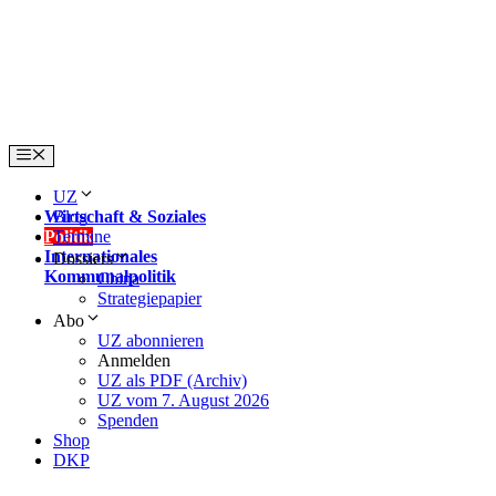
Skip
to
content
Menu
UZ
Wirtschaft & Soziales
Blog
Politik
Termine
Internationales
Dossiers
Kommunalpolitik
China
Strategiepapier
Abo
UZ abonnieren
Anmelden
UZ als PDF (Archiv)
UZ vom 7. August 2026
Spenden
Shop
DKP