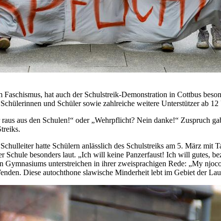
m Faschismus, hat auch der Schulstreik-Demonstration in Cottbus bes
Schülerinnen und Schüler sowie zahlreiche weitere Unterstützer ab 12
 raus aus den Schulen!“ oder „Wehrpflicht? Nein danke!“ Zuspruch ga
treiks.
eiter hatte Schülern anlässlich des Schulstreiks am 5. März mit Tasch
chule besonders laut. „Ich will keine Panzerfaust! Ich will gutes, beza
en Gymnasiums unterstreichen in ihrer zweisprachigen Rede: „My njoco
enden. Diese autochthone slawische Minderheit lebt im Gebiet der Laus