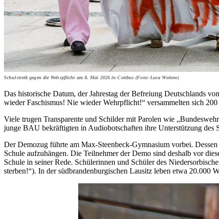
Schulstreik gegen die Wehrpflicht am 8. Mai 2026 in Cottbus (Foto: Luca Woitow)
Das historische Datum, der Jahrestag der Befreiung Deutschlands vo
wieder Faschismus! Nie wieder Wehrpflicht!“ versammelten sich 200 
Viele trugen Transparente und Schilder mit Parolen wie „Bundeswehr
junge BAU bekräftigten in Audiobotschaften ihre Unterstützung des S
Der Demozug führte am Max-Steenbeck-Gymnasium vorbei. Dessen Schull
Schule aufzuhängen. Die Teilnehmer der Demo sind deshalb vor dieser S
Schule in seiner Rede. Schülerinnen und Schüler des Niedersorbisch
sterben!“). In der südbrandenburgischen Lausitz leben etwa 20.000 W