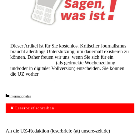
Dieser Artikel ist für Sie kostenlos. Kritischer Journalismus
braucht allerdings Unterstützung, um dauerhaft existieren zu
können. Daher freuen wir uns, wenn Sie sich für ein
Abonnement der UZ
(als gedruckte Wochenzeitung
und/oder in digitaler Vollversion) entscheiden. Sie können
die UZ vorher
6 Wochen lang kostenlos und
unverbindlich testen
.
Categories
Internationales
✘ Leserbrief schreiben
An die UZ-Redaktion (leserbriefe (at) unsere-zeit.de)