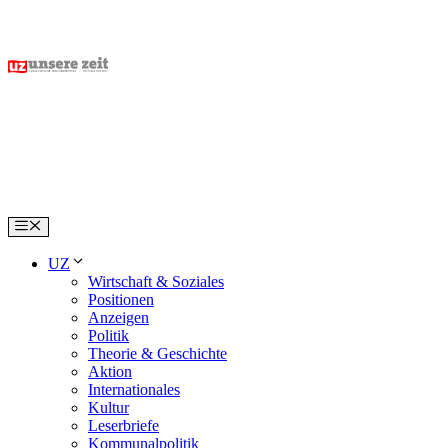
Skip
to
content
Menu
UZ
Wirtschaft & Soziales
Positionen
Anzeigen
Politik
Theorie & Geschichte
Aktion
Internationales
Kultur
Leserbriefe
Kommunalpolitik