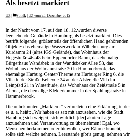
Als besetzt markiert
Categories
UZ
Politik
|
UZ vom 25. Dezember 2015
In der Nacht vom 17. auf den 18. 12.wurden diverse
leerstehende Gebäude in Hamburg als besetzt markiert. Dies
betrifft folgende, größtenteils der öffentlichen Hand gehörenden
Objekte: das ehemalige Wasserwerk in Wilhelmsburg am
Kurdamm 24 (altes IGS-Gelände), das Wohnhaus der
Hegestraße 46–48 beim Eppendorfer Baum, das ehemalige
Bürgerhaus Wandsbek in der Wandsbeker Allee 53, das
Wohnhaus der Woltmannstraße 20 in Hammerbrook, das
ehemalige Harburg-Center/Therme am Harburger Ring 6, die
Villa in der Straße Bellevue 24 an der Alster, die Villa im
Leinpfad 21 in Winterhude, das Wohnhaus der Zeißstraße 5 in
Altona, die ehemalige Kleiderkammer in der Spaldingstraße in
Hammerbrook.
Die unbekannten „Markierer“ verbreiteten eine Erklärung, in der
es u. a. heißt: „Wir haben es satt mit anzusehen, wie die Stadt
Hamburg sich weigert, sich wirklich [der] akuten Lage
anzunehmen und Verantwortung zu übernehmen! Egal, wo
Menschen herkommen oder hinwollen, wer Räume braucht,
sollte sich welche nehmen. Leerstände gibt’s genug, nehmen wir