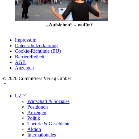
„Aufstehen“ – wofür?
Impressum
Datenschutzerklärung
Cookie-Richtlinie (EU)
Barrierefreiheit
AGB
Anzeigen
© 2026 CommPress Verlag GmbH
UZ
Wirtschaft & Soziales
Positionen
Anzeigen
Politik
Theorie & Geschichte
Aktion
Internationales