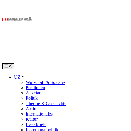
Skip
to
content
Menu
UZ
Wirtschaft & Soziales
Positionen
Anzeigen
Politik
Theorie & Geschichte
Aktion
Internationales
Kultur
Leserbriefe
Kommunalpolitik