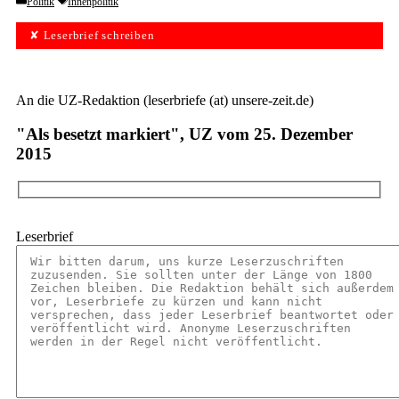
Categories
Tags
Politik
Innenpolitik
✘ Leserbrief schreiben
An die UZ-Redaktion (leserbriefe (at) unsere-zeit.de)
"Als besetzt markiert", UZ vom 25. Dezember
2015
Leserbrief