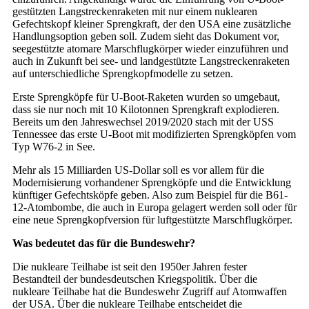
gestützten Langstreckenraketen mit nur einem nuklearen
Gefechtskopf kleiner Sprengkraft, der den USA eine zusätzliche
Handlungsoption geben soll. Zudem sieht das Dokument vor,
seegestützte atomare Marschflugkörper wieder einzuführen und
auch in Zukunft bei see- und landgestützte Langstreckenraketen
auf unterschiedliche Sprengkopfmodelle zu setzen.
Erste Sprengköpfe für U-Boot-Raketen wurden so umgebaut,
dass sie nur noch mit 10 Kilotonnen Sprengkraft explodieren.
Bereits um den Jahreswechsel 2019/2020 stach mit der USS
Tennessee das erste U-Boot mit modifizierten Sprengköpfen vom
Typ W76-2 in See.
Mehr als 15 Milliarden US-Dollar soll es vor allem für die
Modernisierung vorhandener Sprengköpfe und die Entwicklung
künftiger Gefechtsköpfe geben. Also zum Beispiel für die B61-
12-Atombombe, die auch in Europa gelagert werden soll oder für
eine neue Sprengkopfversion für luftgestützte Marschflugkörper.
Was bedeutet das für die Bundeswehr?
Die nukleare Teilhabe ist seit den 1950er Jahren fester
Bestandteil der bundesdeutschen Kriegspolitik. Über die
nukleare Teilhabe hat die Bundeswehr Zugriff auf Atomwaffen
der USA. Über die nukleare Teilhabe entscheidet die