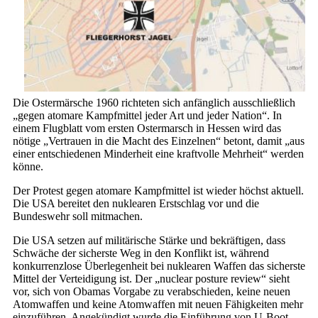
Die Ostermärsche 1960 richteten sich anfänglich ausschließlich
„gegen atomare Kampfmittel jeder Art und jeder Nation“. In
einem Flugblatt vom ersten Ostermarsch in Hessen wird das
nötige „Vertrauen in die Macht des Einzelnen“ betont, damit „aus
einer entschiedenen Minderheit eine kraftvolle Mehrheit“ werden
könne.
Der Protest gegen atomare Kampfmittel ist wieder höchst aktuell.
Die USA bereitet den nuklearen Erstschlag vor und die
Bundeswehr soll mitmachen.
Die USA setzen auf militärische Stärke und bekräftigen, dass
Schwäche der sicherste Weg in den Konflikt ist, während
konkurrenzlose Überlegenheit bei nuklearen Waffen das sicherste
Mittel der Verteidigung ist. Der „nuclear posture review“ sieht
vor, sich von Obamas Vorgabe zu verabschieden, keine neuen
Atomwaffen und keine Atomwaffen mit neuen Fähigkeiten mehr
einzuführen. Angekündigt wurde die Einführung von U-Boot-