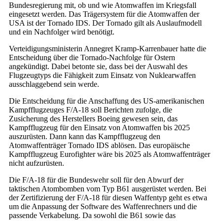
Bundesregierung mit, ob und wie Atomwaffen im Kriegsfall
eingesetzt werden. Das Trägersystem für die Atomwaffen der
USA ist der Tornado IDS. Der Tornado gilt als Auslaufmodell
und ein Nachfolger wird benötigt.
Verteidigungsministerin Annegret Kramp-Karrenbauer hatte die
Entscheidung über die Tornado-Nachfolge für Ostern
angekündigt. Dabei betonte sie, dass bei der Auswahl des
Flugzeugtyps die Fähigkeit zum Einsatz von Nuklearwaffen
ausschlaggebend sein werde.
Die Entscheidung für die Anschaffung des US-amerikanischen
Kampfflugzeuges F/A-18 soll Berichten zufolge, die
Zusicherung des Herstellers Boeing gewesen sein, das
Kampfflugzeug für den Einsatz von Atomwaffen bis 2025
auszurüsten. Dann kann das Kampfflugzeug den
Atomwaffenträger Tornado IDS ablösen. Das europäische
Kampfflugzeug Eurofighter wäre bis 2025 als Atomwaffenträger
nicht aufzurüsten.
Die F/A-18 für die Bundeswehr soll für den Abwurf der
taktischen Atombomben vom Typ B61 ausgerüstet werden. Bei
der Zertifizierung der F/A-18 für diesen Waffentyp geht es etwa
um die Anpassung der Software des Waffenrechners und die
passende Verkabelung. Da sowohl die B61 sowie das