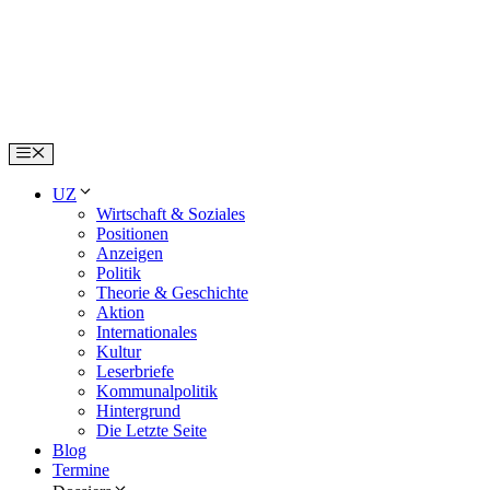
Skip
to
content
Menu
UZ
Wirtschaft & Soziales
Positionen
Anzeigen
Politik
Theorie & Geschichte
Aktion
Internationales
Kultur
Leserbriefe
Kommunalpolitik
Hintergrund
Die Letzte Seite
Blog
Termine