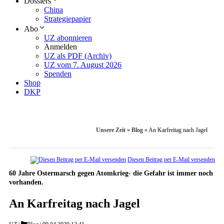
Dossiers
China
Strategiepapier
Abo
UZ abonnieren
Anmelden
UZ als PDF (Archiv)
UZ vom 7. August 2026
Spenden
Shop
DKP
Unsere Zeit
»
Blog
»
An Karfreitag nach Jagel
Diesen Beitrag per E-Mail versenden
60 Jahre Ostermarsch gegen Atomkrieg- die Gefahr ist immer noch
vorhanden.
An Karfreitag nach Jagel
Categories