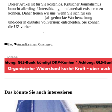
Dieser Artikel ist für Sie kostenlos. Kritischer Journalismus
braucht allerdings Unterstützung, um dauerhaft existieren zu
können. Daher freuen wir uns, wenn Sie sich für ein
Abonnement der UZ
(als gedruckte Wochenzeitung
und/oder in digitaler Vollversion) entscheiden. Sie können
die UZ vorher
6 Wochen lang kostenlos und
unverbindlich testen
.
Categories
Tags
Blog
Antimilitarismus
,
Ostermarsch
Das könnte Sie auch interessieren