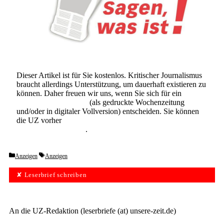
Dieser Artikel ist für Sie kostenlos. Kritischer Journalismus
braucht allerdings Unterstützung, um dauerhaft existieren zu
können. Daher freuen wir uns, wenn Sie sich für ein
Abonnement der UZ
(als gedruckte Wochenzeitung
und/oder in digitaler Vollversion) entscheiden. Sie können
die UZ vorher
6 Wochen lang kostenlos und
unverbindlich testen
.
Categories
Tags
Anzeigen
Anzeigen
✘ Leserbrief schreiben
An die UZ-Redaktion (leserbriefe (at) unsere-zeit.de)