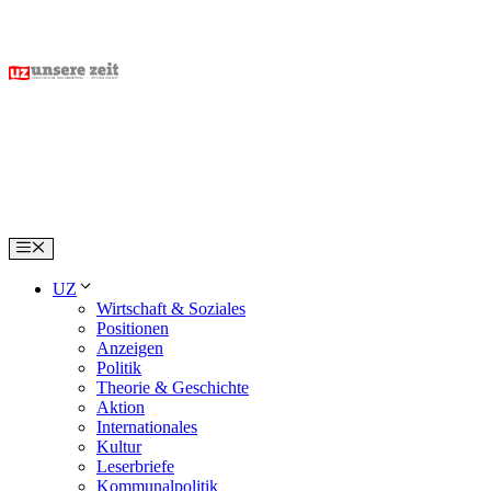
Skip
to
content
Menu
UZ
Wirtschaft & Soziales
Positionen
Anzeigen
Politik
Theorie & Geschichte
Aktion
Internationales
Kultur
Leserbriefe
Kommunalpolitik