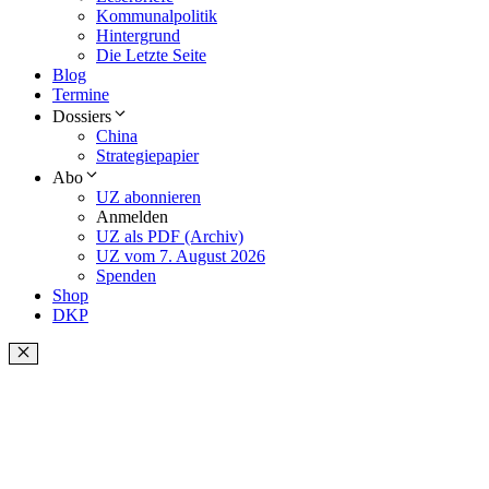
Kommunalpolitik
Hintergrund
Die Letzte Seite
Blog
Termine
Dossiers
China
Strategiepapier
Abo
UZ abonnieren
Anmelden
UZ als PDF (Archiv)
UZ vom 7. August 2026
Spenden
Shop
DKP
Schließen