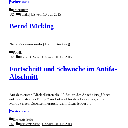
Weiterlesen
Categories
Leserbriefe
Categories
UZ
Politik
|
UZ vom 10. Juli 2015
Bernd Bücking
Neue Raketenabwehr ( Bernd Bücking)
Categories
Politik
Categories
UZ
Die letzte Seite
|
UZ vom 10. Juli 2015
Fortschritt und Schwäche im Antifa-
Abschnitt
Auf dem ersten Blick dürften die 42 Zeilen des Abschnitts „Unser
antifaschistischer Kampf“ im Entwurf für den Leitantrag keine
kontroversen Debatten herausfordern. Zwar ist der …
Weiterlesen
Categories
Die letzte Seite
Categories
UZ
Die letzte Seite
|
UZ vom 10. Juli 2015