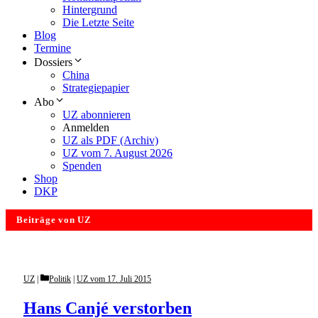
Hintergrund
Die Letzte Seite
Blog
Termine
Dossiers
China
Strategiepapier
Abo
UZ abonnieren
Anmelden
UZ als PDF (Archiv)
UZ vom 7. August 2026
Spenden
Shop
DKP
Beiträge von UZ
Categories
UZ
Politik
|
UZ vom 17. Juli 2015
Hans Canjé verstorben