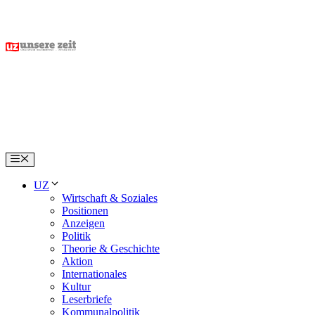
Skip
to
content
Menu
UZ
Wirtschaft & Soziales
Positionen
Anzeigen
Politik
Theorie & Geschichte
Aktion
Internationales
Kultur
Leserbriefe
Kommunalpolitik