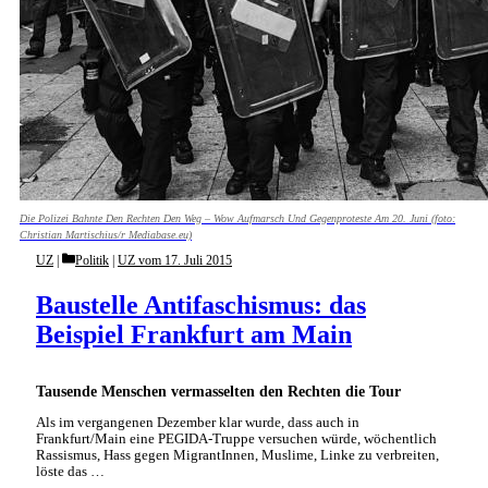
Die Polizei Bahnte Den Rechten Den Weg – Wow Aufmarsch Und Gegenproteste Am 20. Juni (foto:
Christian Martischius/r Mediabase.eu)
Categories
UZ
Politik
|
UZ vom 17. Juli 2015
Baustelle Antifaschismus: das
Beispiel Frankfurt am Main
Tausende Menschen vermasselten den Rechten die Tour
Als im vergangenen Dezember klar wurde, dass auch in
Frankfurt/Main eine PEGIDA-Truppe versuchen würde, wöchentlich
Rassismus, Hass gegen MigrantInnen, Muslime, Linke zu verbreiten,
löste das …