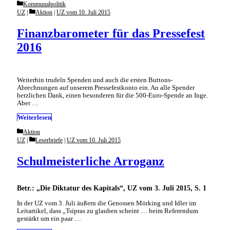
Categories
Kommunalpolitik
Categories
UZ
Aktion
|
UZ vom 10. Juli 2015
Finanzbarometer für das Pressefest
2016
Weiterhin trudeln Spenden und auch die ersten Buttons-
Abrechnungen auf unserem Pressefestkonto ein. An alle Spender
herzlichen Dank, einen besonderen für die 500-Euro-Spende an Inge.
Aber …
Weiterlesen
Categories
Aktion
Categories
UZ
Leserbriefe
|
UZ vom 10. Juli 2015
Schulmeisterliche Arroganz
Betr.: „Die Diktatur des Kapitals“, UZ vom 3. Juli 2015, S. 1
In der UZ vom 3. Juli äußern die Genossen Mörking und Idler im
Leitartikel, dass „Tsipras zu glauben scheint … beim Referendum
gestärkt um ein paar …