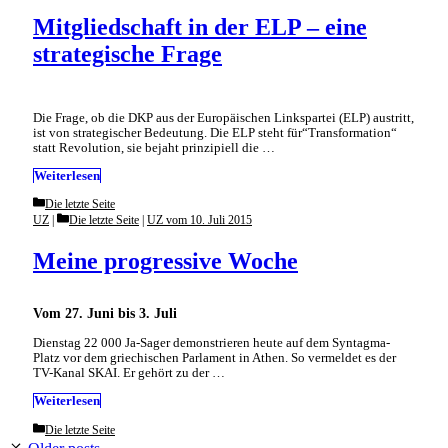
Mitgliedschaft in der ELP – eine
strategische Frage
Die Frage, ob die DKP aus der Europäischen Linkspartei (ELP) austritt,
ist von strategischer Bedeutung. Die ELP steht für“Transformation“
statt Revolution, sie bejaht prinzipiell die …
Weiterlesen
Categories
Die letzte Seite
Categories
UZ
Die letzte Seite
|
UZ vom 10. Juli 2015
Meine progressive Woche
Vom 27. Juni bis 3. Juli
Dienstag 22 000 Ja-Sager demonstrieren heute auf dem Syntagma-
Platz vor dem griechischen Parlament in Athen. So vermeldet es der
TV-Kanal SKAI. Er gehört zu der …
Weiterlesen
Categories
Die letzte Seite