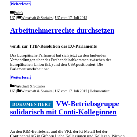
Weiterlesen
Categories
Politik
Categories
UZ
Wirtschaft & Soziales
|
UZ vom 17. Juli 2015
Arbeitnehmerrechte durchsetzen
ver.di zur TTIP-Resolution des EU-Parlaments
Das Europäische Parlament hat sich jetzt zu den laufenden
Verhandlungen über das Freihandelsabkommen zwischen der
Europäischen Union (EU) und den USA positioniert. Die
Parlamentsmehrheit hat …
Weiterlesen
Categories
Wirtschaft & Soziales
Categories
UZ
Wirtschaft & Soziales
|
UZ vom 17. Juli 2015
|
Dokumentiert
VW-Betriebsgruppe
solidarisch mit Conti-Kolleginnen
An den IGM-Betriebsrat und die VKL der IG Metall bei der
Continental AG in Gifhorn Liebe Kolleginnen und Kollegen, Wir von