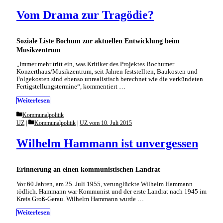
Vom Drama zur Tragödie?
Soziale Liste Bochum zur aktuellen Entwicklung beim
Musikzentrum
„Immer mehr tritt ein, was Kritiker des Projektes Bochumer
Konzerthaus/Musikzentrum, seit Jahren feststellten, Baukosten und
Folgekosten sind ebenso unrealistisch berechnet wie die verkündeten
Fertigstellungstermine“, kommentiert …
Weiterlesen
Categories
Kommunalpolitik
Categories
UZ
Kommunalpolitik
|
UZ vom 10. Juli 2015
Wilhelm Hammann ist unvergessen
Erinnerung an einen kommunistischen Landrat
Vor 60 Jahren, am 25. Juli 1955, verunglückte Wilhelm Hammann
tödlich. Hammann war Kommunist und der erste Landrat nach 1945 im
Kreis Groß-Gerau. Wilhelm Hammann wurde …
Weiterlesen