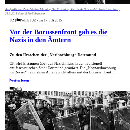
Antifaaktionen Zum Zehnten Jahrestag Der Ermordung Des Punks Schmuddel Durch Einen Nazi,
28.3.2015 (foto: R Mediabase.eu)
Categories
UZ
Politik
|
UZ vom 17. Juli 2015
Vor der Borussenfront gab es die
Nazis in den Ämtern
Zu den Ursachen der „Nazihochburg“ Dortmund
Oft wird Erstaunen über den Nazieinfluss in der traditionell
antifaschistischen Stadt Dortmund geäußert. Die „Neonazihochburg
im Revier“ nahm ihren Anfang nicht allein mit der Borussenfront …
Weiterlesen
Categories
Politik