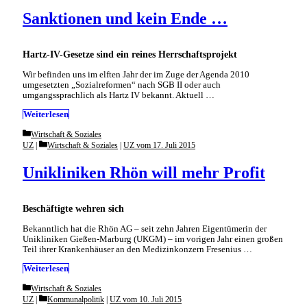
Sanktionen und kein Ende …
Hartz-IV-Gesetze sind ein reines Herrschaftsprojekt
Wir befinden uns im elften Jahr der im Zuge der Agenda 2010
umgesetzten „Sozialreformen“ nach SGB II oder auch
umgangssprachlich als Hartz IV bekannt. Aktuell …
Weiterlesen
Categories
Wirtschaft & Soziales
Categories
UZ
Wirtschaft & Soziales
|
UZ vom 17. Juli 2015
Unikliniken Rhön will mehr Profit
Beschäftigte wehren sich
Bekanntlich hat die Rhön AG – seit zehn Jahren Eigentümerin der
Unikliniken Gießen-Marburg (UKGM) – im vorigen Jahr einen großen
Teil ihrer Krankenhäuser an den Medizinkonzern Fresenius …
Weiterlesen
Categories
Wirtschaft & Soziales
Categories
UZ
Kommunalpolitik
|
UZ vom 10. Juli 2015