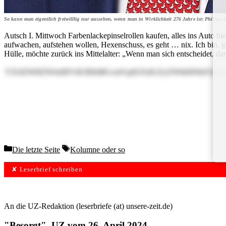
So kann man eigentlich freiwilllig nur aussehen, wenn man in Wirklichkeit 276 Jahre ist: Philipp
Autsch I. Mittwoch Farbenlackepinselrollen kaufen, alles ins Auto hi
aufwachen, aufstehen wollen, Hexenschuss, es geht … nix. Ich bin, g
Hülle, möchte zurück ins Mittelalter: „Wenn man sich entscheidet, dan
YXJiZWl0ZW4sIHVtIGRlbiBGcmVpdGFnIGZyZWl6dWhhYmVu
Categories
Tags
Die letzte Seite
Kolumne oder so
✘ Leserbrief schreiben
An die UZ-Redaktion (leserbriefe (at) unsere-zeit.de)
"Besorgt", UZ vom 26. April 2024