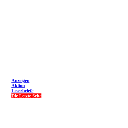
Anzeigen
Aktion
Leserbriefe
Die Letzte Seite