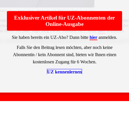
 Amthor (Foto:
Amthor-Team / Wikimedia /
CC BY-SA 4.0 Deed
/ Bearb.: UZ)
Exklusiver Artikel für UZ-Abonnenten der
even, es geht los. Donnerstag alles in die Wohnung schleppen, Fußböden
Online-Ausgabe
elinde gesagt, besorgt. Arbeitsgeil. Philipp Amthor, Generalsekretär
n lieber ein paar Tage lang zwölf Stunden zu ... Bitte
hier
anmelden
Sie haben bereits ein UZ-Abo? Dann bitte
hier
anmelden.
LCBhbHNvIG1laHIgRmxleGliaWxpdMOkdCBpbm5lcmhhbGIgZG
Falls Sie den Beitrag lesen möchten, aber noch keine
Abonnentin / kein Abonnent sind, bieten wir Ihnen einen
kostenlosen Zugang für 6 Wochen.
UZ kennenlernen