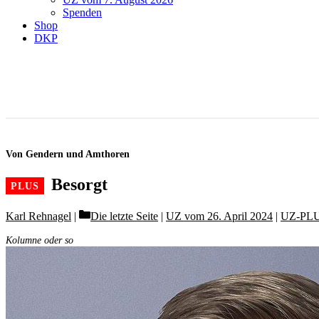
Spenden
Shop
DKP
Von Gendern und Amthoren
Besorgt
Categories
Karl Rehnagel
Die letzte Seite
|
UZ vom 26. April 2024
|
UZ-PL
Kolumne oder so