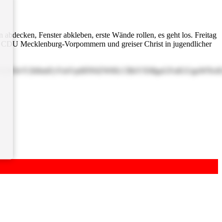
 abdecken, Fenster abkleben, erste Wände rollen, es geht los. Freitag
 der CDU Mecklenburg-Vorpommern und greiser Christ in jugendlicher
VyIFdvY2hlbmFyYmVpdHN6ZWl0LCBkYXMgaGFsdGUgaWNoIGbD