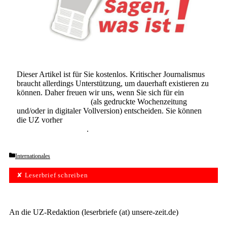
Dieser Artikel ist für Sie kostenlos. Kritischer Journalismus
braucht allerdings Unterstützung, um dauerhaft existieren zu
können. Daher freuen wir uns, wenn Sie sich für ein
Abonnement der UZ
(als gedruckte Wochenzeitung
und/oder in digitaler Vollversion) entscheiden. Sie können
die UZ vorher
6 Wochen lang kostenlos und
unverbindlich testen
.
Categories
Internationales
✘ Leserbrief schreiben
An die UZ-Redaktion (leserbriefe (at) unsere-zeit.de)