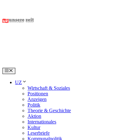
Skip
to
content
Menu
UZ
Wirtschaft & Soziales
Positionen
Anzeigen
Politik
Theorie & Geschichte
Aktion
Internationales
Kultur
Leserbriefe
Kommunalpolitik