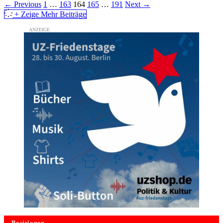
Page
Page
Page
Page
Page
←
Previous
1
…
163
164
165
…
191
Next
→
+ Zeige Mehr Beiträge