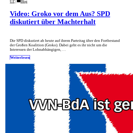
Categories
UZ
Blog
Video: Groko vor dem Aus? SPD
diskutiert über Machterhalt
Die SPD diskutiert ab heute auf ihrem Parteitag über den Fortbestand
der Großen Koalition (Groko). Dabei geht es ihr nicht um die
Interessen der Lohnabhängigen, …
Weiterlesen