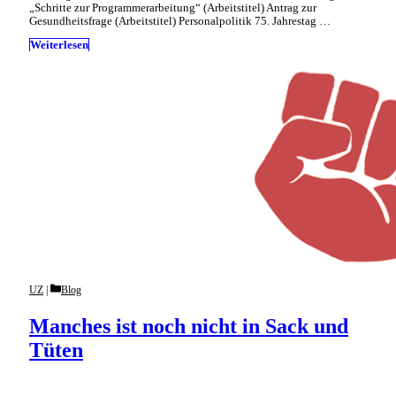
„Schritte zur Programmerarbeitung“ (Arbeitstitel) Antrag zur
Gesundheitsfrage (Arbeitstitel) Personalpolitik 75. Jahrestag …
Weiterlesen
Categories
UZ
Blog
Manches ist noch nicht in Sack und
Tüten