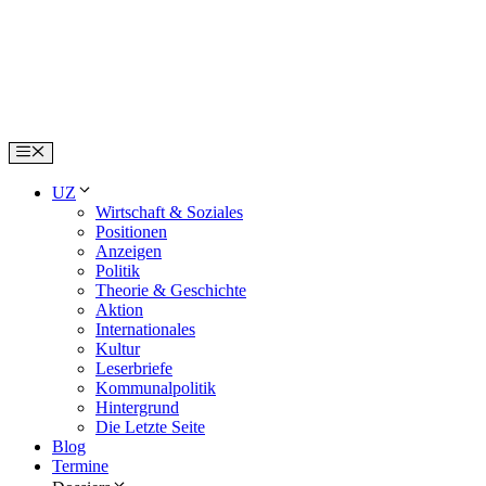
Skip
to
content
Menu
UZ
Wirtschaft & Soziales
Positionen
Anzeigen
Politik
Theorie & Geschichte
Aktion
Internationales
Kultur
Leserbriefe
Kommunalpolitik
Hintergrund
Die Letzte Seite
Blog
Termine