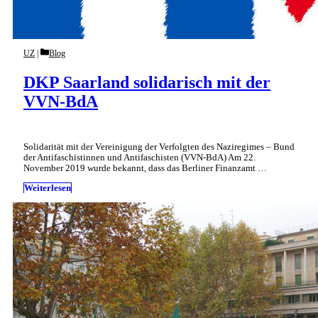
Categories
UZ
Blog
DKP Saarland solidarisch mit der
VVN-BdA
Solidarität mit der Vereinigung der Verfolgten des Naziregimes – Bund
der Antifaschistinnen und Antifaschisten (VVN-BdA) Am 22.
November 2019 wurde bekannt, dass das Berliner Finanzamt …
Weiterlesen