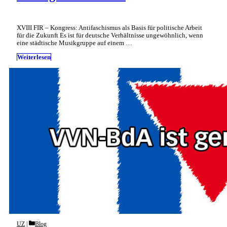
XVIII FIR – Kongress: Antifaschismus als Basis für politische Arbeit
für die Zukunft Es ist für deutsche Verhältnisse ungewöhnlich, wenn
eine städtische Musikgruppe auf einem …
Weiterlesen
Categories
UZ
Blog