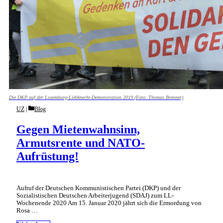
Die DKP auf der Luxemburg-Liebknecht-Demonstration 2019 (Foto: Thomas Brenner)
Categories
UZ
Blog
Gegen Mietenwahnsinn,
Armutsrente und NATO-
Aufrüstung!
Aufruf der Deutschen Kommunistischen Partei (DKP) und der
Sozialistischen Deutschen Arbeiterjugend (SDAJ) zum LL-
Wochenende 2020 Am 15. Januar 2020 jährt sich die Ermordung von
Rosa …