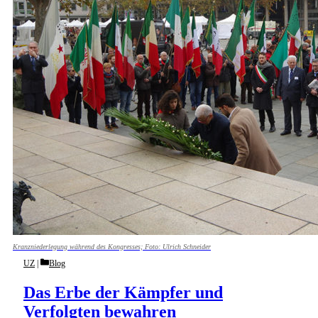
Kranzniederlegung während des Kongresses; Foto: Ulrich Schneider
Categories
UZ
Blog
Das Erbe der Kämpfer und
Verfolgten bewahren