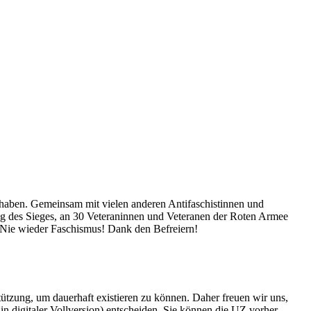
haben. Gemeinsam mit vielen anderen Antifaschistinnen und
g des Sieges, an 30 Veteraninnen und Veteranen der Roten Armee
 Nie wieder Faschismus! Dank den Befreiern!
rstützung, um dauerhaft existieren zu können. Daher freuen wir uns,
n digitaler Vollversion) entscheiden. Sie können die UZ vorher
6