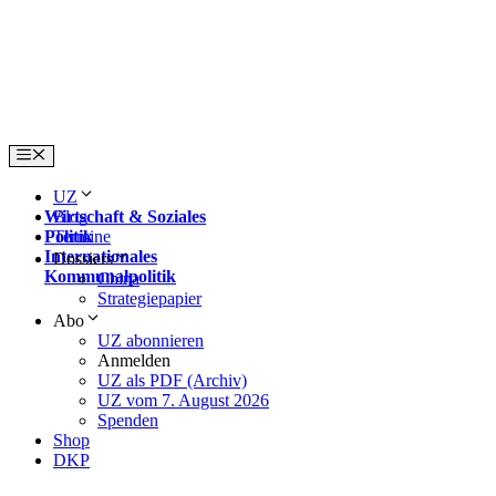
Skip
to
content
Menu
UZ
Wirtschaft & Soziales
Blog
Politik
Termine
Internationales
Dossiers
Kommunalpolitik
China
Strategiepapier
Abo
UZ abonnieren
Anmelden
UZ als PDF (Archiv)
UZ vom 7. August 2026
Spenden
Shop
DKP