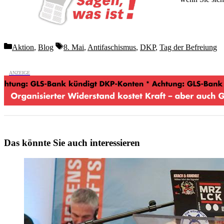
Wochen lang 
Categories
Tags
Aktion
,
Blog
8. Mai
,
Antifaschismus
,
DKP
,
Tag der Befreiung
Das könnte Sie auch interessieren