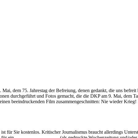
i, dem 75. Jahrestag der Befreiung, denen gedankt, die uns befreit 
ionen durchgeführt und Fotos gemacht, die die DKP am 9. Mai, dem Ta
s einen beeindruckenden Film zusammengeschnitten: Nie wieder Krieg!
 ist für Sie kostenlos. Kritischer Journalismus braucht allerdings Unte
 für ein
Abonnement der UZ
(als gedruckte Wochenzeitung und/oder i