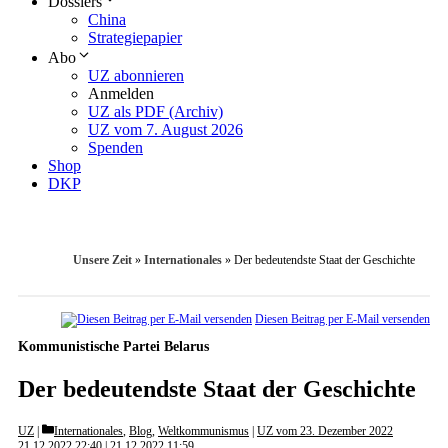
Dossiers
China
Strategiepapier
Abo
UZ abonnieren
Anmelden
UZ als PDF (Archiv)
UZ vom 7. August 2026
Spenden
Shop
DKP
Unsere Zeit
»
Internationales
»
Der bedeutendste Staat der Geschichte
Diesen Beitrag per E-Mail versenden
Kommunistische Partei Belarus
Der bedeutendste Staat der Geschichte
Categories
UZ
Internationales
,
Blog
,
Weltkommunismus
|
UZ vom 23. Dezember 2022
21.12.2022 22:40
21.12.2022 11:59