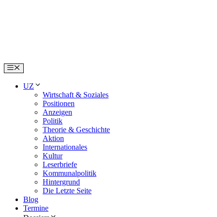
Skip
to
content
Menu
UZ
Wirtschaft & Soziales
Positionen
Anzeigen
Politik
Theorie & Geschichte
Aktion
Internationales
Kultur
Leserbriefe
Kommunalpolitik
Hintergrund
Die Letzte Seite
Blog
Termine