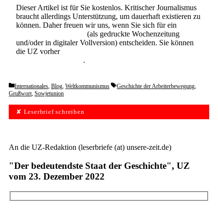
Dieser Artikel ist für Sie kostenlos. Kritischer Journalismus
braucht allerdings Unterstützung, um dauerhaft existieren zu
können. Daher freuen wir uns, wenn Sie sich für ein
Abonnement der UZ
(als gedruckte Wochenzeitung
und/oder in digitaler Vollversion) entscheiden. Sie können
die UZ vorher
6 Wochen lang kostenlos und
unverbindlich testen
.
Categories
Tags
Internationales
,
Blog
,
Weltkommunismus
Geschichte der Arbeiterbewegung
,
Grußwort
,
Sowjetunion
✘ Leserbrief schreiben
An die UZ-Redaktion (leserbriefe (at) unsere-zeit.de)
"Der bedeutendste Staat der Geschichte", UZ
vom 23. Dezember 2022