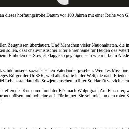
an dieses hoffnungsfrohe Datum vor 100 Jahren mit einer Reihe von G
llen Zeugnissen überdauert. Und Menschen vieler Nationalitäten, die in 
 sollen, dass chauvinistischer Eifer Ehrenhaine für Helden des Vaterl
 beim Einholen der Sowjet-Flagge so gegangen sein wie mir beim Nie
child unserer sozialistischen Vaterländer gesehen. Wenn es Misstöne 
eges Bürger der UdSSR, weil alle Kräfte in der Welt, die nach Frieden 
l Lebensstandard die Sowjetmenschen in ihrer Solidarität verzichteten
ftstreffen des Komsomol und der FDJ nach Wolgograd. Am Flussufer, w
Patronenhülsen und hob eine auf. Für immer. Sie soll mich an den roten 
!