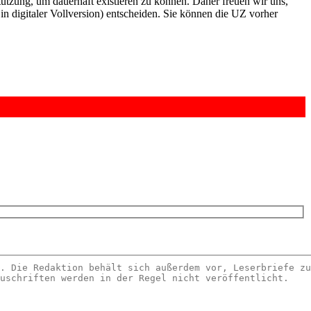
rstützung, um dauerhaft existieren zu können. Daher freuen wir uns,
n digitaler Vollversion) entscheiden. Sie können die UZ vorher
6