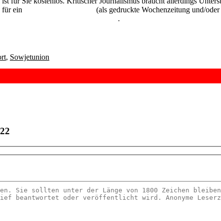
 ist für Sie kostenlos. Kritischer Journalismus braucht allerdings Unte
 für ein
Abonnement der UZ
(als gedruckte Wochenzeitung und/oder i
kostenlos und unverbindlich testen
.
rt
,
Sowjetunion
022