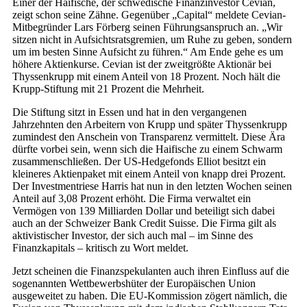
Einer der Haifische, der schwedische Finanzinvestor Cevian,
zeigt schon seine Zähne. Gegenüber „Capital“ meldete Cevian-
Mitbegründer Lars Förberg seinen Führungsanspruch an. „Wir
sitzen nicht in Aufsichtsratsgremien, um Ruhe zu geben, sondern
um im besten Sinne Aufsicht zu führen.“ Am Ende gehe es um
höhere Aktienkurse. Cevian ist der zweitgrößte Aktionär bei
Thyssenkrupp mit einem Anteil von 18 Prozent. Noch hält die
Krupp-Stiftung mit 21 Prozent die Mehrheit.
Die Stiftung sitzt in Essen und hat in den vergangenen
Jahrzehnten den Arbeitern von Krupp und später Thyssenkrupp
zumindest den Anschein von Transparenz vermittelt. Diese Ära
dürfte vorbei sein, wenn sich die Haifische zu einem Schwarm
zusammenschließen. Der US-Hedgefonds Elliot besitzt ein
kleineres Aktienpaket mit einem Anteil von knapp drei Prozent.
Der Investmentriese Harris hat nun in den letzten Wochen seinen
Anteil auf 3,08 Prozent erhöht. Die Firma verwaltet ein
Vermögen von 139 Milliarden Dollar und beteiligt sich dabei
auch an der Schweizer Bank Credit Suisse. Die Firma gilt als
aktivistischer Investor, der sich auch mal – im Sinne des
Finanzkapitals – kritisch zu Wort meldet.
Jetzt scheinen die Finanzspekulanten auch ihren Einfluss auf die
sogenannten Wettbewerbshüter der Europäischen Union
ausgeweitet zu haben. Die EU-Kommission zögert nämlich, die