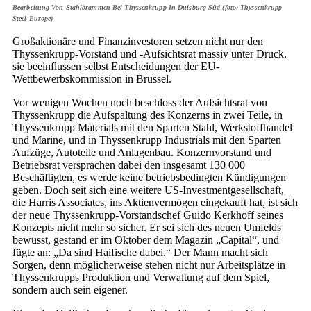
Bearbeitung Von Stahlbrammen Bei Thyssenkrupp In Duisburg Süd (foto: Thyssenkrupp
Steel Europe)
Großaktionäre und Finanzinvestoren setzen nicht nur den
Thyssenkrupp-Vorstand und -Aufsichtsrat massiv unter Druck,
sie beeinflussen selbst Entscheidungen der EU-
Wettbewerbskommission in Brüssel.
Vor wenigen Wochen noch beschloss der Aufsichtsrat von
Thyssenkrupp die Aufspaltung des Konzerns in zwei Teile, in
Thyssenkrupp Materials mit den Sparten Stahl, Werkstoffhandel
und Marine, und in Thyssenkrupp Industrials mit den Sparten
Aufzüge, Autoteile und Anlagenbau. Konzernvorstand und
Betriebsrat versprachen dabei den insgesamt 130 000
Beschäftigten, es werde keine betriebsbedingten Kündigungen
geben. Doch seit sich eine weitere US-Investmentgesellschaft,
die Harris Associates, ins Aktienvermögen eingekauft hat, ist sich
der neue Thyssenkrupp-Vorstandschef Guido Kerkhoff seines
Konzepts nicht mehr so sicher. Er sei sich des neuen Umfelds
bewusst, gestand er im Oktober dem Magazin „Capital“, und
fügte an: „Da sind Haifische dabei.“ Der Mann macht sich
Sorgen, denn möglicherweise stehen nicht nur Arbeitsplätze in
Thyssenkrupps Produktion und Verwaltung auf dem Spiel,
sondern auch sein eigener.