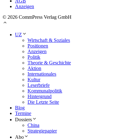
AGB
Anzeigen
© 2026 CommPress Verlag GmbH
UZ
Wirtschaft & Soziales
Positionen
Anzeigen
Politik
Theorie & Geschichte
Aktion
Internationales
Kultur
Leserbriefe
Kommunalpolitik
Hintergrund
Die Letzte Seite
Blog
Termine
Dossiers
China
Strategiepapier
Abo