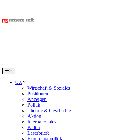
Skip
to
content
Menu
UZ
Wirtschaft & Soziales
Positionen
Anzeigen
Politik
Theorie & Geschichte
Aktion
Internationales
Kultur
Leserbriefe
Kommunalpolitik