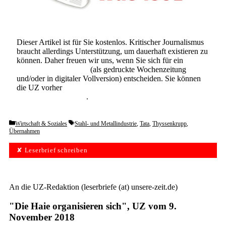
Dieser Artikel ist für Sie kostenlos. Kritischer Journalismus
braucht allerdings Unterstützung, um dauerhaft existieren zu
können. Daher freuen wir uns, wenn Sie sich für ein
Abonnement der UZ
(als gedruckte Wochenzeitung
und/oder in digitaler Vollversion) entscheiden. Sie können
die UZ vorher
6 Wochen lang kostenlos und
unverbindlich testen
.
Categories
Tags
Wirtschaft & Soziales
Stahl- und Metallindustrie
,
Tata
,
Thyssenkrupp
,
Übernahmen
✘ Leserbrief schreiben
An die UZ-Redaktion (leserbriefe (at) unsere-zeit.de)
"Die Haie organisieren sich", UZ vom 9.
November 2018