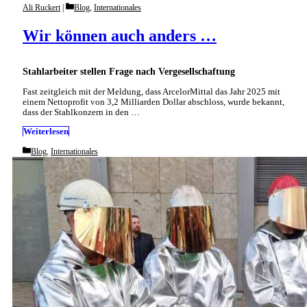
Categories
Ali Ruckert
Blog
,
Internationales
Wir können auch anders …
Stahlarbeiter stellen Frage nach Vergesellschaftung
Fast zeitgleich mit der Meldung, dass ArcelorMittal das Jahr 2025 mit
einem Nettoprofit von 3,2 Milliarden Dollar abschloss, wurde bekannt,
dass der Stahlkonzern in den …
Weiterlesen
Categories
Blog
,
Internationales