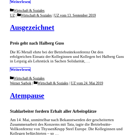
Weiterlesen
Categories
Wirtschaft & Soziales
Categories
UZ
Wirtschaft & Soziales
|
UZ vom 13. September 2019
Ausgezeichnet
Preis geht nach Halberg Guss
Die IG Metall ehrte bei der Betriebsrätekonferenz Ost den
erfolgreichen Einsatz der Kolleginnen und Kollegen bei Halberg Guss
in Leipzig als Lehrstück in Sachen Solidarität, …
Weiterlesen
Categories
Wirtschaft & Soziales
Categories
Werner Sarbok
Wirtschaft & Soziales
|
UZ vom 24. Mai 2019
Atempause
Stahlarbeiter fordern Erhalt aller Arbeitsplätze
Am 14. Mai, unmittelbar nach Bekanntwerden der gescheiterten
Zusammenarbeit des Konzerns mit Tata, tagte die Betriebsräte-
Vollkonferenz von ThyssenKrupp Steel Europe. Die Kolleginnen und
Kollegen befürchteten – so …