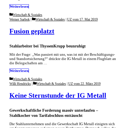
Weiterlesen
Categories
Wirtschaft & Soziales
Categories
Werner Sarbok
Wirtschaft & Soziales
|
UZ vom 17. Mai 2019
Fusion geplatzt
Stahlarbeiter bei ThyssenKrupp beunruhigt
Mit der Frage: „Was passiert mit uns, was ist mit der Beschäftigungs-
und Standortsicherung?“ drückte die IG Metall in einem Flugblatt an
die Belegschaften am …
Weiterlesen
Categories
Wirtschaft & Soziales
Categories
Willi Hendricks
Wirtschaft & Soziales
|
UZ vom 22. März 2019
Keine Sternstunde der IG Metall
Gewerkschaftliche Forderung massiv unterlaufen –
Stahlkocher von Tarifabschluss enttäuscht
Die Stahlunternehmen und die Gewerkschaft IG Metall einigten sich