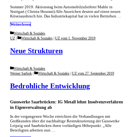
Sommer 2019: Aktionstag beim Automobilzulieferer Mahle in
Stuttgart ( Christa Hourani) Alle Anzeichen deuten auf einen neuen
Krisenausbruch hin. Das Industriekapital hat in vielen Betrieben …
Weiterlesen
Categories
Wirtschaft & Soziales
Categories
UZ
Wirtschaft & Soziales
|
UZ vom 1. November 2019
Neue Strukturen
Categories
Wirtschaft & Soziales
Categories
Werner Sarbok
Wirtschaft & Soziales
|
UZ vom 27. September 2019
Bedrohliche Entwicklung
Gusswerke Saarbrücken: IG Metall lehnt Insolvenzverfahren
in Eigenverwaltung ab
In der vergangenen Woche erreichten die Verhandlungen mit
Großkunden über die nachhaltige Restrukturierung der Gusswerke
Leipzig und Saarbrücken ihren vorläufigen Höhepunkt. „Alle
Beteiligten arbeiten nun …