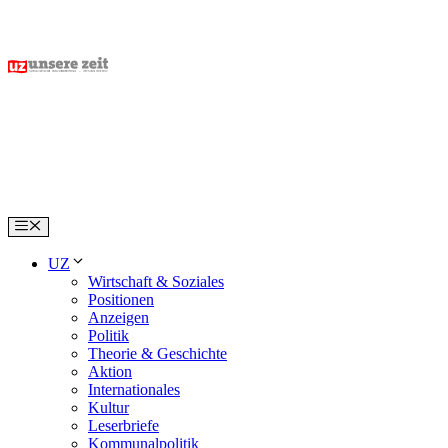
Skip
to
content
Menu
UZ
Wirtschaft & Soziales
Positionen
Anzeigen
Politik
Theorie & Geschichte
Aktion
Internationales
Kultur
Leserbriefe
Kommunalpolitik