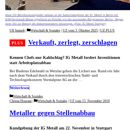
Rund 250 Betriebsratsmitglieder nahmen an der Industriekonferenz der IG Metall in Berlin teil.
IGM-Vorsitzende Benner appellierte an Politiker wie den anwesenden Bürgermeister Berlins, Wegner,
ihren Teil zur Rettung des Industriestandorts beizutragen. (Foto: IG Metall Stuttgart)
Categories
Ulf Immelt
Wirtschaft & Soziales
|
UZ vom 3. Oktober 2025
|
UZ-PLUS
Verkauft, zerlegt, zerschlagen
Kennen Chefs nur Kahlschlag? IG Metall fordert Investitionen
statt Arbeitsplatzabbau
Bei Buderus Edelstahl in Wetzlar gehen die Lichter aus. Rund ein Jahr
nach dem Verkauf durch den österreichischen Stahl- und
Technologiekonzern Voestalpine AG an die …
Weiterlesen
Categories
Wirtschaft & Soziales
Categories
Christa Hourani
Wirtschaft & Soziales
|
UZ vom 15. November 2019
Metaller gegen Stellenabbau
Kundgebung der IG Metall am 22. November in Stuttgart