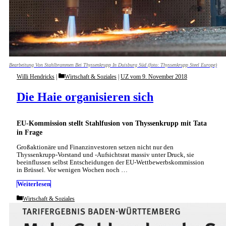
Bearbeitung Von Stahlbrammen Bei Thyssenkrupp In Duisburg Süd (foto: Thyssenkrupp Steel Europe)
Categories
Willi Hendricks
Wirtschaft & Soziales
|
UZ vom 9. November 2018
Die Haie organisieren sich
EU-Kommission stellt Stahlfusion von Thyssenkrupp mit Tata
in Frage
Großaktionäre und Finanzinvestoren setzen nicht nur den
Thyssenkrupp-Vorstand und -Aufsichtsrat massiv unter Druck, sie
beeinflussen selbst Entscheidungen der EU-Wettbewerbskommission
in Brüssel. Vor wenigen Wochen noch …
Weiterlesen
Categories
Wirtschaft & Soziales