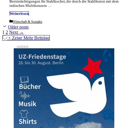
Beeinträchtigungen für Stahlkocher, die durch die Stahlfusion mit dem
indischen Multikonzern …
Weiterlesen
Categories
Wirtschaft & Soziales
Older posts
Page
Page
1
2
Next
→
+ Zeige Mehr Beiträge