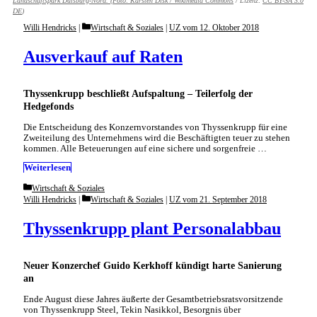
Landschaftspark Duisburg-Nord. (Foto:
Karsten Disk / Wikimedia Commons
/ Lizenz:
CC BY-SA 3.0
DE
)
Categories
Willi Hendricks
Wirtschaft & Soziales
|
UZ vom 12. Oktober 2018
Ausverkauf auf Raten
Thyssenkrupp beschließt Aufspaltung – Teilerfolg der
Hedgefonds
Die Entscheidung des Konzernvorstandes von Thyssenkrupp für eine
Zweiteilung des Unternehmens wird die Beschäftigten teuer zu stehen
kommen. Alle Beteuerungen auf eine sichere und sorgenfreie …
Weiterlesen
Categories
Wirtschaft & Soziales
Categories
Willi Hendricks
Wirtschaft & Soziales
|
UZ vom 21. September 2018
Thyssenkrupp plant Personalabbau
Neuer Konzerchef Guido Kerkhoff kündigt harte Sanierung
an
Ende August diese Jahres äußerte der Gesamtbetriebsratsvorsitzende
von Thyssenkrupp Steel, Tekin Nasikkol, Besorgnis über