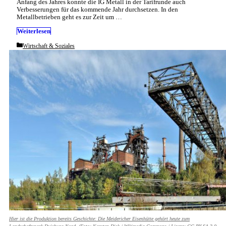
Anfang des Jahres konnte die IG Metall in der Tarifrunde auch
Verbesserungen für das kommende Jahr durchsetzen. In den
Metallbetrieben geht es zur Zeit um …
Weiterlesen
Categories
Wirtschaft & Soziales
Hier ist die Produktion bereits Geschichte: Die Meidericher Eisenhütte gehört heute zum