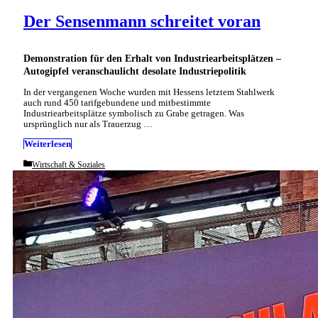
Der Sensenmann schreitet voran
Demonstration für den Erhalt von Industriearbeitsplätzen –
Autogipfel veranschaulicht desolate Industriepolitik
In der vergangenen Woche wurden mit Hessens letztem Stahlwerk
auch rund 450 tarifgebundene und mitbestimmte
Industriearbeitsplätze symbolisch zu Grabe getragen. Was
ursprünglich nur als Trauerzug …
Weiterlesen
Categories
Wirtschaft & Soziales