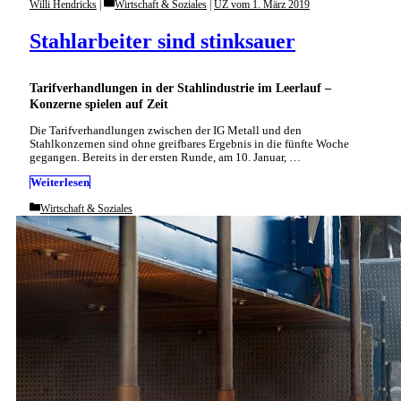
Categories
Willi Hendricks
Wirtschaft & Soziales
|
UZ vom 1. März 2019
Stahlarbeiter sind stinksauer
Tarifverhandlungen in der Stahlindustrie im Leerlauf –
Konzerne spielen auf Zeit
Die Tarifverhandlungen zwischen der IG Metall und den
Stahlkonzernen sind ohne greifbares Ergebnis in die fünfte Woche
gegangen. Bereits in der ersten Runde, am 10. Januar, …
Weiterlesen
Categories
Wirtschaft & Soziales