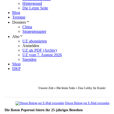
Hintergrund
Die Letzte Seite
Blog
Termine
Dossiers
China
Strategiepapier
Abo
UZ abonnieren
Anmelden
UZ als PDF (Archiv)
UZ vom 7. August 2026
Spenden
Shop
DKP
Unsere Zeit
»
Die letzte Seite
»
Eine Lobby für Kinder
Diesen Beitrag per E-Mail versenden
Die Roten Peperoni feiern ihr 25-jähriges Bestehen