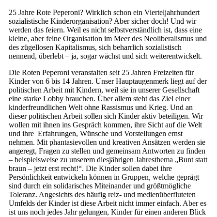
25 Jahre Rote Peperoni? Wirklich schon ein Vierteljahrhundert
sozialistische Kinderorganisation? Aber sicher doch! Und wir
werden das feiern. Weil es nicht selbstverständlich ist, dass eine
kleine, aber feine Organisation im Meer des Neoliberalismus und
des zügellosen Kapitalismus, sich beharrlich sozialistisch
nennend, überlebt – ja, sogar wächst und sich weiterentwickelt.
Die Roten Peperoni veranstalten seit 25 Jahren Freizeiten für
Kinder von 6 bis 14 Jahren. Unser Hauptaugenmerk liegt auf der
politischen Arbeit mit Kindern, weil sie in unserer Gesellschaft
eine starke Lobby brauchen. Über allem steht das Ziel einer
kinderfreundlichen Welt ohne Rassismus und Krieg. Und an
dieser politischen Arbeit sollen sich Kinder aktiv beteiligen. Wir
wollen mit ihnen ins Gespräch kommen, ihre Sicht auf die Welt
und ihre Erfahrungen, Wünsche und Vorstellungen ernst
nehmen. Mit phantasievollen und kreativen Ansätzen werden sie
angeregt, Fragen zu stellen und gemeinsam Antworten zu finden
– beispielsweise zu unserem diesjährigen Jahresthema „Bunt statt
braun – jetzt erst recht!“. Die Kinder sollen dabei ihre
Persönlichkeit entwickeln können in Gruppen, welche geprägt
sind durch ein solidarisches Miteinander und größtmögliche
Toleranz. Angesichts des häufig reiz- und medienüberfluteten
Umfelds der Kinder ist diese Arbeit nicht immer einfach. Aber es
ist uns noch jedes Jahr gelungen, Kinder für einen anderen Blick