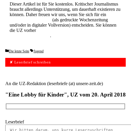
Dieser Artikel ist für Sie kostenlos. Kritischer Journalismus
braucht allerdings Unterstützung, um dauerhaft existieren zu
können. Daher freuen wir uns, wenn Sie sich für ein
Abonnement der UZ
(als gedruckte Wochenzeitung
und/oder in digitaler Vollversion) entscheiden. Sie können
die UZ vorher
6 Wochen lang kostenlos und
unverbindlich testen
.
Categories
Tags
Die letzte Seite
Jugend
✘ Leserbrief schreiben
An die UZ-Redaktion (leserbriefe (at) unsere-zeit.de)
"Eine Lobby für Kinder", UZ vom 20. April 2018
Leserbrief