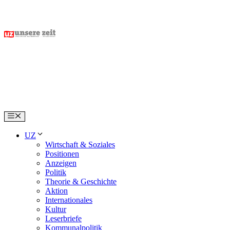
Skip
to
content
Menu
UZ
Wirtschaft & Soziales
Positionen
Anzeigen
Politik
Theorie & Geschichte
Aktion
Internationales
Kultur
Leserbriefe
Kommunalpolitik