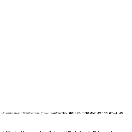
ans-Joachim Rehse Beisitzer war. (Foto:
Bundesarchiv, Bild 183-C0718-0052-001 /
CC BY-SA 3.0
)