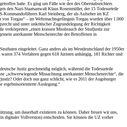
getroffen hatte. Es ging um Fälle wie den des Oberstabsrichters
gen den Nazi-Staatsanwalt Klaus Rosenmüller, der 15 Todesurteile
s SS-Kommandoführers Karl Steinberg, der als Aufseher im KZ
ker von Torgau“ – im Wehrmachtsgefängnis Torgau wurden über 1.000
recht und unter unkritischer Zugrundelegung der Richtigkeit
e verkörperten „einen krassen Missbrauch der Strafjustiz zur
llgemein anerkannte Menschenrechte der Betroffenen in
aftaten eingeleitet. Ganz anders als im Westdeutschland der 1950er
ng waren 374 Verfahren gegen 618 Juristen anhängig, 181 Richter und
deutsche Justiz geschmeidig möglich, während die Todesurteile
keine „schwerwiegende Missachtung anerkannter Menschenrechte“, die
ustiz? Oder doch nur ganz schlicht, wie es 2011 der Augsburger
 ergebnisorientierte Auslegung.“
rstützung, um dauerhaft existieren zu können. Daher freuen wir uns,
n digitaler Vollversion) entscheiden. Sie können die UZ vorher
6