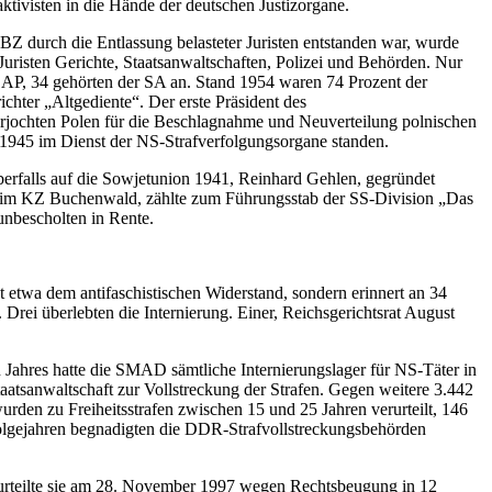
ktivisten in die Hände der deutschen Justizorgane.
BZ durch die Entlassung belasteter Juristen entstanden war, wurde
uristen Gerichte, Staatsanwaltschaften, Polizei und Behörden. Nur
SDAP, 34 gehörten der SA an. Stand 1954 waren 74 Prozent der
chter „Altgediente“. Der erste Präsident des
erjochten Polen für die Beschlagnahme und Neuverteilung polnischen
1945 im Dienst der NS-Strafverfolgungsorgane standen.
rfalls auf die Sowjetunion 1941, Reinhard Gehlen, gegründet
te im KZ Buchenwald, zählte zum Führungsstab der SS-Division „Das
unbescholten in Rente.
etwa dem antifaschistischen Widerstand, sondern erinnert an 34
rei überlebten die Internierung. Einer, Reichsgerichtsrat August
Jahres hatte die SMAD sämtliche Internierungslager für NS-Täter in
aatsanwaltschaft zur Vollstreckung der Strafen. Gegen weitere 3.442
rden zu Freiheitsstrafen zwischen 15 und 25 Jahren verurteilt, 146
n Folgejahren begnadigten die DDR-Strafvollstreckungsbehörden
erurteilte sie am 28. November 1997 wegen Rechtsbeugung in 12