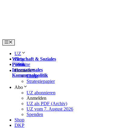
Skip
to
content
Menu
UZ
Wirtschaft & Soziales
Blog
Politik
Termine
Internationales
Dossiers
Kommunalpolitik
China
Strategiepapier
Abo
UZ abonnieren
Anmelden
UZ als PDF (Archiv)
UZ vom 7. August 2026
Spenden
Shop
DKP