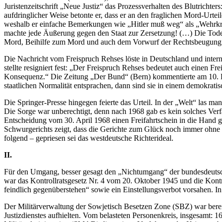
Juristenzeitschrift „Neue Justiz“ das Prozessverhalten des Blutrichters
aufdringlicher Weise betonte er, dass er an den fraglichen Mord-Urtei
weshalb er einfache Bemerkungen wie „Hitler muß weg“ als „Wehrkraf
machte jede Äußerung gegen den Staat zur Zersetzung! (…) Die Tode
Mord, Beihilfe zum Mord und auch dem Vorwurf der Rechtsbeugung 
Die Nachricht vom Freispruch Rehses löste in Deutschland und inter
stellte resigniert fest: „Der Freispruch Rehses bedeutet auch einen F
Konsequenz.“ Die Zeitung „Der Bund“ (Bern) kommentierte am 10. Dez
staatlichen Normalität entsprachen, dann sind sie in einem demokratisc
Die Springer-Presse hingegen feierte das Urteil. In der „Welt“ las m
Die Sorge war unberechtigt, denn nach 1968 gab es kein solches Verf
Entscheidung vom 30. April 1968 einen Freifahrtschein in die Hand g
Schwurgerichts zeigt, dass die Gerichte zum Glück noch immer ohne
folgend – gepriesen sei das westdeutsche Richterideal.
II.
Für den Umgang, besser gesagt den „Nichtumgang“ der bundesdeutsche
war das Kontrollratsgesetz Nr. 4 vom 20. Oktober 1945 und die Kontro
feindlich gegenüberstehen“ sowie ein Einstellungsverbot vorsahen. In d
Der Militärverwaltung der Sowjetisch Besetzen Zone (SBZ) war berei
Justizdienstes aufhielten. Vom belasteten Personenkreis, insgesamt: