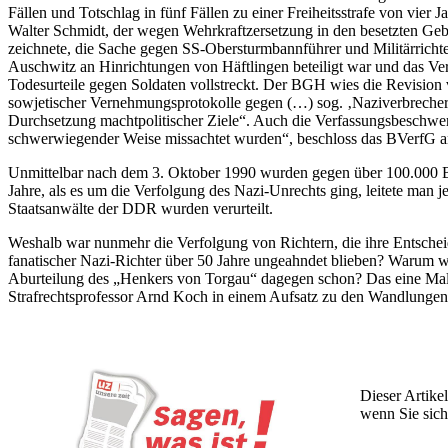
Fällen und Totschlag in fünf Fällen zu einer Freiheitsstrafe von vier
Walter Schmidt, der wegen Wehrkraftzersetzung in den besetzten Geb
zeichnete, die Sache gegen SS-Obersturmbannführer und Militärricht
Auschwitz an Hinrichtungen von Häftlingen beteiligt war und das V
Todesurteile gegen Soldaten vollstreckt. Der BGH wies die Revision
sowjetischer Vernehmungsprotokolle gegen (…) sog. ‚Naziverbrecher‘ g
Durchsetzung machtpolitischer Ziele“. Auch die Verfassungsbeschwerd
schwerwiegender Weise missachtet wurden“, beschloss das BVerfG a
Unmittelbar nach dem 3. Oktober 1990 wurden gegen über 100.000 Bü
Jahre, als es um die Verfolgung des Nazi-Unrechts ging, leitete man
Staatsanwälte der DDR wurden verurteilt.
Weshalb war nunmehr die Verfolgung von Richtern, die ihre Entschei
fanatischer Nazi-Richter über 50 Jahre ungeahndet blieben? Warum 
Aburteilung des „Henkers von Torgau“ dagegen schon? Das eine Mal „
Strafrechtsprofessor Arnd Koch in einem Aufsatz zu den Wandlungen
Dieser Artikel
wenn Sie sich
Wochen lang 