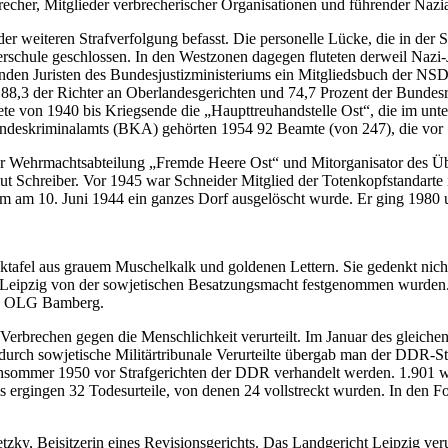
echer, Mitglieder verbrecherischer Organisationen und führender Nazia
 weiteren Strafverfolgung befasst. Die personelle Lücke, die in der S
erschule geschlossen. In den Westzonen dagegen fluteten derweil Nazi-J
itenden Juristen des Bundesjustizministeriums ein Mitgliedsbuch der N
88,3 der Richter an Oberlandesgerichten und 74,7 Prozent der Bundesri
e von 1940 bis Kriegsende die „Haupttreuhandstelle Ost“, die im unt
ndeskriminalamts (BKA) gehörten 1954 92 Beamte (von 247), die vor 
 Wehrmachtsabteilung „Fremde Heere Ost“ und Mitorganisator des Übe
mut Schreiber. Vor 1945 war Schneider Mitglied der Totenkopfstandar
m am 10. Juni 1944 ein ganzes Dorf ausgelöscht wurde. Er ging 1980 
afel aus grauem Muschelkalk und goldenen Lettern. Sie gedenkt nicht 
n Leipzig von der sowjetischen Besatzungsmacht festgenommen wurden. D
des OLG Bamberg.
rechen gegen die Menschlichkeit verurteilt. Im Januar des gleichen 
durch sowjetische Militärtribunale Verurteilte übergab man der DDR-St
ühsommer 1950 vor Strafgerichten der DDR verhandelt werden. 1.901 wu
. Es ergingen 32 Todesurteile, von denen 24 vollstreckt wurden. In de
tzky, Beisitzerin eines Revisionsgerichts. Das Landgericht Leipzig v