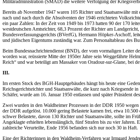
Militäradministration (SMAD) die weitere Verfolgung der Kriegsverbr
Bereits ab November 1947 waren 105 Richter und Staatsanwälte mit der
nach und nach durch die Absolventen der 1946 errichteten Volksricht
ein paar Zahlen: In der Zeit von 1949 bis 1973 hatten 90 der 170 le
westdeutschen Amtsrichter, 68,3 Prozent der Richter am Landgericht, 
Bundesverfassungsgerichts (BVerfG), Hermann Höpker-Aschoff, leitet
und jüdischen Eigentums zuständig war. Zum Personaltableau des Bu
Beim Bundesnachrichtendienst (BND), der vom vormaligen Leiter der
worden war, reüssierte Mitte der 1950er Jahre sein Weggefährte Hel
Reich“ und war beteiligt am Massaker von Oradour-sur-Glane, bei de
III.
Im ersten Stock des BGH-Hauptgebäudes hängt bis heute eine Gedenkt
Reichsgerichtsrichter und Staatsanwälte, die kurz nach Kriegsende i
Schäfer, wurde am 16. Januar 1950 entlassen und später Präsident 
Zwei wurden in den Waldheimer Prozessen in der DDR 1950 wegen Verb
der DDR aufgelöst. 10.000 gering Belastete kamen frei, etwa 10.500 
schwer Belastete, davon 130 Richter und Staatsanwälte, sollte im Fr
Angeklagte erhielten lebenslänglich, fünf Strafen bis zu vier Jahren
zahlreiche Verurteilte, Ende 1956 befanden sich nur noch 30 in Haft.
Eine der Richterinnen in den Waldheim-Verfahren war Irmgard Jendre