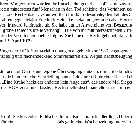
 Jahren. Vorgeworfen wurden ihr Entscheidungen, die sie 47 Jahre zuvor 
ieten mindestens fünf Menschen in den Tod schickte, das Verfahren ge
er Horst Rechenbach, verantwortlich für 30 Todesurteile, den Fall de
erfahren gegen Major Friedrich Heinicke, bekannt geworden als „Hen
 von Irmgard Jendretzky ab. Sie habe „unter Anwendung von Besatzungs
robe Unrechtsurteile verhängt“. Die von ihr mitunterzeichneten Urteil
e der Verurteilten blieb erfolglos. Sie habe das Recht gebeugt, da „a
m 13. April 1999.
rger der DDR Strafverfahren wegen angeblich vor 1989 begangener Str
 jetzt eilig und flächendeckend Strafverfahren ein. Wegen Rechtsbeugu
dungen auf Gesetz und eigene Überzeugung stützten, durch die bundes
war die hundertfache Verurteilung zum Tode durch Blutrichter Rehse 
Eine Krähe hackt der anderen kein Auge aus“, das andere Mal Siegerj
 des BGH zusammenfasste: „Rechtsmethodisch handelte es sich um eine
 ist für Sie kostenlos. Kritischer Journalismus braucht allerdings Unte
 für ein
Abonnement der UZ
(als gedruckte Wochenzeitung und/oder i
kostenlos und unverbindlich testen
.