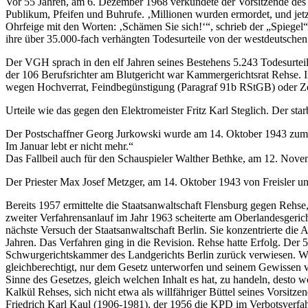
Vor 55 Jahren, am 6. Dezember 1968 verkündete der Vorsitzende des 
Publikum, Pfeifen und Buhrufe. ‚Millionen wurden ermordet, und jetzt 
Ohrfeige mit den Worten: ‚Schämen Sie sich!‘“, schrieb der „Spiegel“
ihre über 35.000-fach verhängten Todesurteile von der westdeutschen
Der VGH sprach in den elf Jahren seines Bestehens 5.243 Todesurteil
der 106 Berufsrichter am Blutgericht war Kammergerichtsrat Rehse. Im
wegen Hochverrat, Feindbegünstigung (Paragraf 91b RStGB) oder Ze
Urteile wie das gegen den Elektromeister Fritz Karl Steglich. Der sta
Der Postschaffner Georg Jurkowski wurde am 14. Oktober 1943 zum Tode
Im Januar lebt er nicht mehr.“
Das Fallbeil auch für den Schauspieler Walther Bethke, am 12. Novembe
Der Priester Max Josef Metzger, am 14. Oktober 1943 von Freisler u
Bereits 1957 ermittelte die Staatsanwaltschaft Flensburg gegen Rehs
zweiter Verfahrensanlauf im Jahr 1963 scheiterte am Oberlandesgeric
nächste Versuch der Staatsanwaltschaft Berlin. Sie konzentrierte die A
Jahren. Das Verfahren ging in die Revision. Rehse hatte Erfolg. Der
Schwurgerichtskammer des Landgerichts Berlin zurück verwiesen. Wie
gleichberechtigt, nur dem Gesetz unterworfen und seinem Gewissen ver
Sinne des Gesetzes, gleich welchen Inhalt es hat, zu handeln, desto 
Kalkül Rehses, sich nicht etwa als willfähriger Büttel seines Vorsitz
Friedrich Karl Kaul (1906-1981), der 1956 die KPD im Verbotsverfah