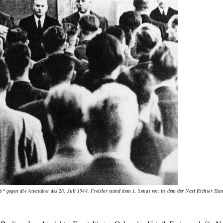
fs“ gegen die Attentäter des 20. Juli 1944. Freisler stand dem 1. Senat vor, in dem der Nazi-Richter H