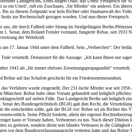
Berliner Landgerichts, Ernst-Jürgen Oske, das Urteil: Freispruch für
so ein Urteil‘, ruft ein Zuschauer, ‚Sie Mörder‘ ein anderer. Ein ältere
. Bis zu diesem Zeitpunkt war kein Richter oder Staatsanwalt des Volk
 Justiz zur Rechenschaft gezogen worden. Und nun dieser Freispruch.
e aus, die durch Fallbeil oder Strang im Strafgefängnis Berlin-Plötze
 1. Senat, dem Roland Freisler vorstand, fungierte Rehse, seit 1933 N
rsetzung der Wehrkraft.
rb am 17. Januar 1944 unter dem Fallbeil. Sein „Verbrechen“: Der beilä
 verurteilt. Denunziert für die Aussage: „Ich kann Ihnen nur sagen, d
r 1943 als „für immer ehrloser Zersetzungspropagandist“ verurteilt, we
nd Rehse auf das Schafott geschickt für ein Friedensmemorandum.
e, das Verfahren wurde eingestellt. Der 231-fache Mörder war seit 195
ht München: Rehse habe ohne Vorsatz gehandelt und lediglich pflichts
nklageschrift auf sieben Fälle. Das Landgericht Berlin sah lediglich ei
 5. Senat des Bundesgerichtshofs (BGH) gab ihm Recht, die Verurteilu
 die entscheiden sollte, gab der BGH vor: Rehse sei als Richter des
antwortlich. Seine Pflicht forderte, allein der eigenen Rechtsüberzeug
weniger kann er Vorsatz haben, Verbotenes zu tun. Nach dieser Diktion 
enden zu gerieren, sondern dreist sein blindes Vertrauen in die Gültigk
ren vor dem Bundesverfassungsgericht vertreten hatte und das Rehse-V