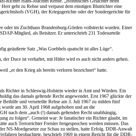
 Nazi-Richter Hans-Joachim Rehse. „Höhnisches Gelächter beim
r Herr geht zu Rehse und verpasst dem einstigen Blutrichter eine
sgerichtshofs (VGH), der Kriegsgerichte oder der Sondergerichte für
nsee oder im Zuchthaus Brandenburg-Görden vollstreckt wurden. Einer
SDAP-Mitglied, als Beisitzer. Er unterschrieb 231 Todesurteile
ufig geäußerte Satz „Was Goebbels quatscht ist alles Lüge“.
er Duce ist verhaftet, mit Hitler wird es auch nicht anders gehen.
il „er den Krieg als bereits verloren bezeichnet“ hatte.
6 als Richter in Schleswig-Holstein wieder in Amt und Würden. Ein
chuldig das damals geltende Recht angewendet. Erst 1967 glückte der
ne Beihilfe und verurteilte Rehse am 3. Juli 1967 zu milden fünf
ng wurde am 30. April 1968 aufgehoben und an die
 VGH nach dem „auch (!) damals geltenden Recht unabhängig,
ung zu folgen“. Gemeint war: Je fanatischer ein Richter glaubt, im
hätte auch Terrorrichter Freisler freigesprochen werden müssen. Das
eit der NS-Mordgesetze zur Schau zu stellen, hatte Erfolg. DDR-Anwalt
erfahren beobachtete, beschrieb 1969 in einem Bericht für die DDR-