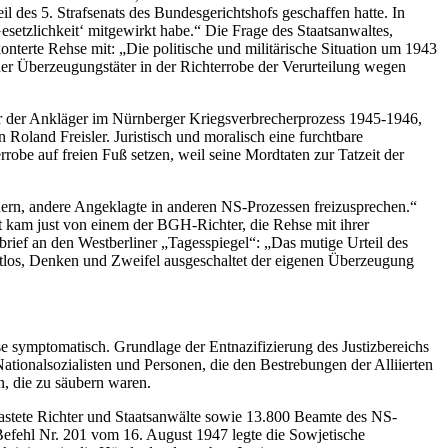
eil des 5. Strafsenats des Bundesgerichtshofs geschaffen hatte. In
esetzlichkeit‘ mitgewirkt habe.“ Die Frage des Staatsanwaltes,
erte Rehse mit: „Die politische und militärische Situation um 1943
r Überzeugungstäter in der Richterrobe der Verurteilung wegen
ner der Ankläger im Nürnberger Kriegsverbrecherprozess 1945-1946,
 Roland Freisler. Juristisch und moralisch eine furchtbare
e auf freien Fuß setzen, weil seine Mordtaten zur Tatzeit der
ndern, andere Angeklagte in anderen NS-Prozessen freizusprechen.“
t kam just von einem der BGH-Richter, die Rehse mit ihrer
rief an den Westberliner „Tagesspiegel“: „Das mutige Urteil des
htlos, Denken und Zweifel ausgeschaltet der eigenen Überzeugung
e symptomatisch. Grundlage der Entnazifizierung des Justizbereichs
ationalsozialisten und Personen, die den Bestrebungen der Alliierten
en, die zu säubern waren.
astete Richter und Staatsanwälte sowie 13.800 Beamte des NS-
Befehl Nr. 201 vom 16. August 1947 legte die Sowjetische