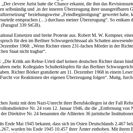
: „Der clevere Jurist hatte die Chance erkannt, die ihm das Revisionsurt
len selbständig und ‚in der inneren Überzeugung ihrer unangreifbaren G
tzersetzung“ beziehungsweise „Feindbegünstigung“ gewertet habe, kont
surteile entsprachen (…) durchaus meiner Überzeugung“. So entkam de
(Paragraf 339 StGB).
national Entsetzen und breite Proteste aus. Robert M. W. Kempner, ei
reispruch für den im Berliner Schwurgerichtssaal als Schatten anwesenden
ember 1968: „Wenn Richter einen 231-fachen Mörder in der Richterrob
hen Staat nicht tragbar“.
an: „Die Kritik am Rehse-Urteil darf keinen deutschen Richter daran hi
ahren mehr. Kollegiales Schulterklopfen für das Berliner Schwurgerich
aben. Richter Börker gratulierte am 11. Dezember 1968 in einem Leserb
 Furcht vor Reaktionen der eigenen Überzeugung folgen“. Mutig, furc
n Justiz mit dem Nazi-Unrecht ihrer Berufskollegen ist der Fall Rehs
llratsdirektive Nr. 24 vom 12. Januar 1946, die die „Entfernung von N
er Direktive Nr. 24 benannten die Alliierten 36 juristische Institution
ts Ende Mai 1945 bekannt, dass sich im Osten Deutschlands 2.467 bel
 16.267, wurden bis Ende 1945 10.457 ihrer Ämter enthoben. Mit ihrem 