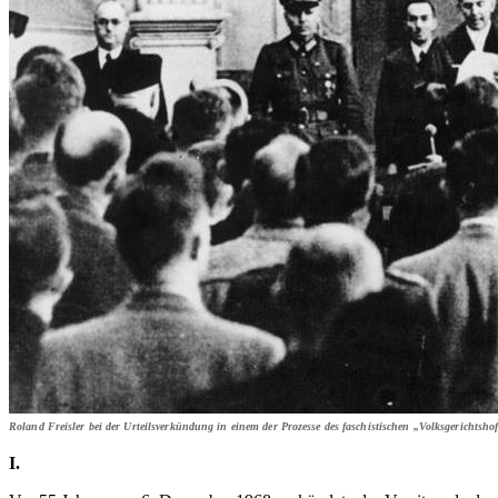
Roland Freisler bei der Urteilsverkündung in einem der Prozesse des faschistischen „Volksgerichtsho
I.