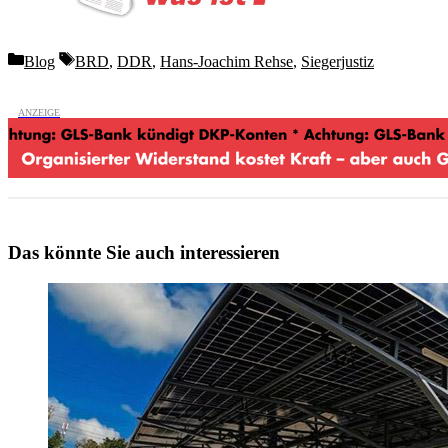
Categories
Tags
Blog
BRD
,
DDR
,
Hans-Joachim Rehse
,
Siegerjustiz
Das könnte Sie auch interessieren