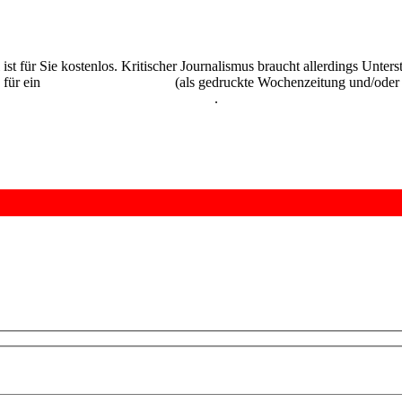
 ist für Sie kostenlos. Kritischer Journalismus braucht allerdings Unte
 für ein
Abonnement der UZ
(als gedruckte Wochenzeitung und/oder i
kostenlos und unverbindlich testen
.