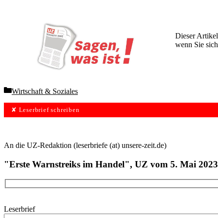
Dieser Artikel
wenn Sie sich
Wochen lang 
Categories
Wirtschaft & Soziales
✘ Leserbrief schreiben
An die UZ-Redaktion (leserbriefe (at) unsere-zeit.de)
"Erste Warnstreiks im Handel", UZ vom 5. Mai 2023
Leserbrief