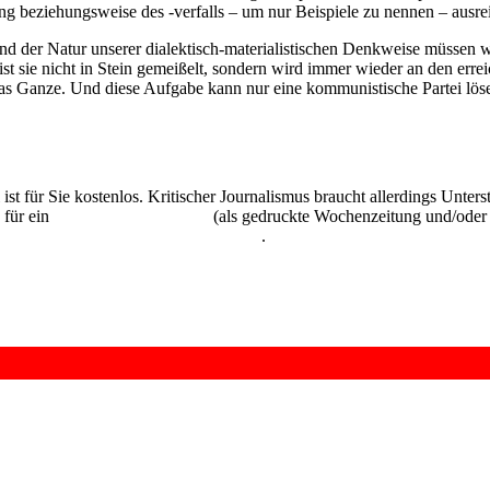
g beziehungsweise des -verfalls – um nur Beispiele zu nennen – ausre
 der Natur unserer dialektisch-materialistischen Denkweise müssen wir
st sie nicht in Stein gemeißelt, sondern wird immer wieder an den er
as Ganze. Und diese Aufgabe kann nur eine kommunistische Partei löse
 ist für Sie kostenlos. Kritischer Journalismus braucht allerdings Unte
 für ein
Abonnement der UZ
(als gedruckte Wochenzeitung und/oder i
kostenlos und unverbindlich testen
.