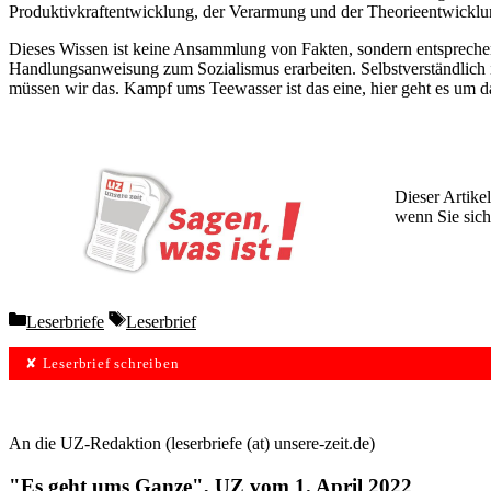
Produktivkraftentwicklung, der Verarmung und der Theorieentwicklun
Dieses Wissen ist keine Ansammlung von Fakten, sondern entsprechend
Handlungsanweisung zum Sozialismus erarbeiten. Selbstverständlich i
müssen wir das. Kampf ums Teewasser ist das eine, hier geht es um d
Dieser Artikel
wenn Sie sich
Wochen lang 
Categories
Tags
Leserbriefe
Leserbrief
✘ Leserbrief schreiben
An die UZ-Redaktion (leserbriefe (at) unsere-zeit.de)
"Es geht ums Ganze", UZ vom 1. April 2022