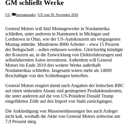
GM schließt Werke
Categories
UZ
Internationales
|
UZ vom 30. November 2018
General Motors will fünf Montagewerke in Nordamerika
schließen, unter anderem in Hamtramck in Michigan und
Lordstown in Ohio, wie der US-Autokonzern am vergangenen
Montag mitteilte. Mindestens 8000 Arbeiter – etwa 15 Prozent
der Belegschaft – sollen entlassen werden. Gleichzeitig kündigte
der Konzern an, in die Entwicklung von Elektrofahrzeugen und
selbstfahrenden Autos investieren. Außerdem will General
Motors bis Ende 2019 drei weitere Werke außerhalb
Nordamerikas schließen. Insgesamt wären mehr als 14000
Beschäftigte von den Schließungen betroffen.
General Motors reagiert damit nach Angaben der britischen BBC
auf einen sinkenden Absatz und gestiegenen Produktionskosten,
die unter anderem auf die von US-Präsident Donald Trump
eingeführten Zölle auf den Import von Stahl zurückgingen.
Die Ankündigung von Massenentlassungen lies auch Anleger
nicht kalt, weshalb die Aktie von General Motors zeitweise um
7,9 Prozent stieg.