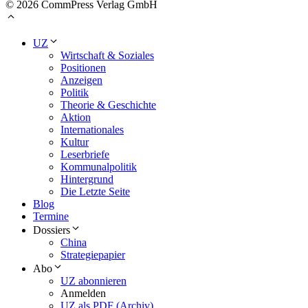
© 2026 CommPress Verlag GmbH
UZ
Wirtschaft & Soziales
Positionen
Anzeigen
Politik
Theorie & Geschichte
Aktion
Internationales
Kultur
Leserbriefe
Kommunalpolitik
Hintergrund
Die Letzte Seite
Blog
Termine
Dossiers
China
Strategiepapier
Abo
UZ abonnieren
Anmelden
UZ als PDF (Archiv)