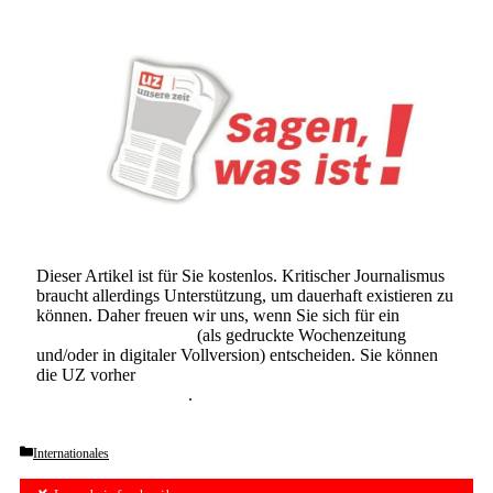
Dieser Artikel ist für Sie kostenlos. Kritischer Journalismus
braucht allerdings Unterstützung, um dauerhaft existieren zu
können. Daher freuen wir uns, wenn Sie sich für ein
Abonnement der UZ
(als gedruckte Wochenzeitung
und/oder in digitaler Vollversion) entscheiden. Sie können
die UZ vorher
6 Wochen lang kostenlos und
unverbindlich testen
.
Categories
Internationales