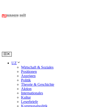
Skip
to
content
Menu
UZ
Wirtschaft & Soziales
Positionen
Anzeigen
Politik
Theorie & Geschichte
Aktion
Internationales
Kultur
Leserbriefe
Kommunalpolitik