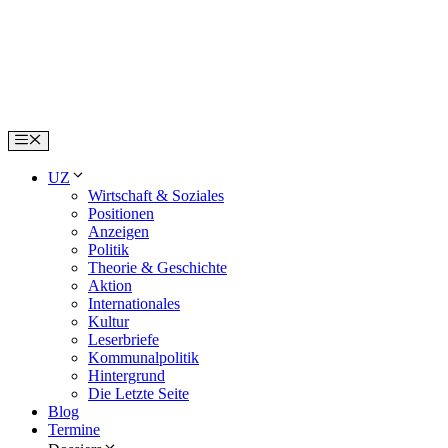
Skip
to
content
Menu
UZ
Wirtschaft & Soziales
Positionen
Anzeigen
Politik
Theorie & Geschichte
Aktion
Internationales
Kultur
Leserbriefe
Kommunalpolitik
Hintergrund
Die Letzte Seite
Blog
Termine