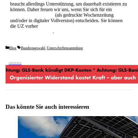
braucht allerdings Unterstützung, um dauerhaft existieren zu
können. Daher freuen wir uns, wenn Sie sich für ein
Abonnement der UZ
(als gedruckte Wochenzeitung
und/oder in digitaler Vollversion) entscheiden. Sie können
die UZ vorher
6 Wochen lang kostenlos und
unverbindlich testen
.
Categories
Tags
Blog
Bundestagswahl
,
Unterschriftensammlung
Das könnte Sie auch interessieren