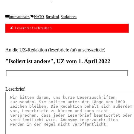
unverbindlich testen
.
Categories
Tags
Internationales
NATO
,
Russland
,
Sanktionen
✘ Leserbrief schreiben
An die UZ-Redaktion (leserbriefe (at) unsere-zeit.de)
"Isoliert ist anders", UZ vom 1. April 2022
Leserbrief