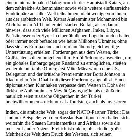
einem internationalen Dialogforum in der Hauptstadt Katars, an
dem zahlreiche Außenminister sowie viele weitere einflussreiche
Funktionäre aus aller Welt teilnahmen, nicht wenige von ihnen
aus der arabischen Welt. Katars Außenminister Mohammed bin
Abdulrahman Al Thani erhielt starken Beifall, als er darauf
hinwies, dass sich viele Millionen Afghanen, Iraker, Libyer,
Palästinenser oder Syrer in einer ähnlichen Lage befunden hätten
oder immer noch befänden wie heute Millionen Ukrainer, ohne
dass sie aus Europa eine auch nur annähernd gleichwertige
Unterstützung erhielten. Forderungen aus dem Westen, die
Golfstaaten sollten umgehend ihre Erdölförderung ausweiten, um
ein globales Embargo gegen Russland zu ermöglichen, stießen
weiterhin auf taube Ohren; erst Mitte März waren eine US-
Delegation und der britische Premierminister Boris Johnson in
Riad und in Abu Dhabi mit dieser Forderung abgeblitzt. Einen
diplomatischen Kinnhaken verpasste dem Westen in Doha der
türkische Außenminister Mevlüt Çavus¸og˘lu, als er äußerte,
natürlich seien russische Oligarchen in der Türkei
hochwillkommen – nicht nur als Touristen, auch als Investoren.
Indien, die arabische Welt, sogar der NATO-Partner Türkei: Das
sind nur Beispiele; von den Russlandsanktionen fern halten sich
weiterhin die Staaten Lateinamerikas und Afrikas sowie die
meisten Länder Asiens. Freilich ist unklar, ob sich die große
Mehrheit der Welt dem Druck des Westens, sich seinen