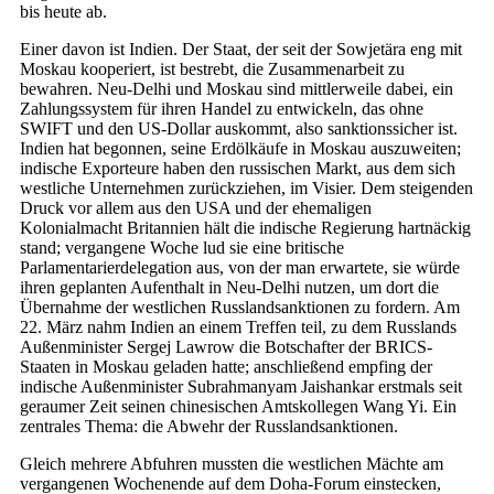
bis heute ab.
Einer davon ist Indien. Der Staat, der seit der Sowjetära eng mit
Moskau kooperiert, ist bestrebt, die Zusammenarbeit zu
bewahren. Neu-Delhi und Moskau sind mittlerweile dabei, ein
Zahlungssystem für ihren Handel zu entwickeln, das ohne
SWIFT und den US-Dollar auskommt, also sanktionssicher ist.
Indien hat begonnen, seine Erdölkäufe in Moskau auszuweiten;
indische Exporteure haben den russischen Markt, aus dem sich
westliche Unternehmen zurückziehen, im Visier. Dem steigenden
Druck vor allem aus den USA und der ehemaligen
Kolonialmacht Britannien hält die indische Regierung hartnäckig
stand; vergangene Woche lud sie eine britische
Parlamentarierdelegation aus, von der man erwartete, sie würde
ihren geplanten Aufenthalt in Neu-­Delhi nutzen, um dort die
Übernahme der westlichen Russlandsanktionen zu fordern. Am
22. März nahm Indien an einem Treffen teil, zu dem Russlands
Außenminister Sergej Lawrow die Botschafter der BRICS-
Staaten in Moskau geladen hatte; anschließend empfing der
indische Außenminister Subrahmanyam Jaishankar erstmals seit
geraumer Zeit seinen chinesischen Amtskollegen Wang Yi. Ein
zentrales Thema: die Abwehr der Russlandsanktionen.
Gleich mehrere Abfuhren mussten die westlichen Mächte am
vergangenen Wochenende auf dem Doha-Forum einstecken,