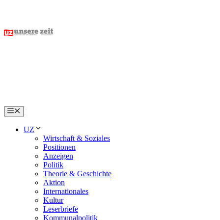
Skip
to
content
Menu
UZ
Wirtschaft & Soziales
Positionen
Anzeigen
Politik
Theorie & Geschichte
Aktion
Internationales
Kultur
Leserbriefe
Kommunalpolitik