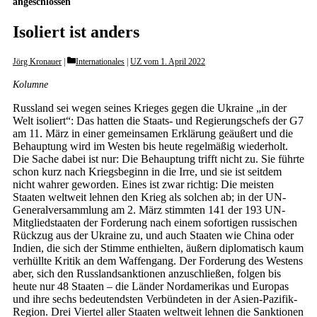
angeschlossen
Isoliert ist anders
Categories
Jörg Kronauer
Internationales
|
UZ vom 1. April 2022
Kolumne
Russland sei wegen seines Krieges gegen die Ukraine „in der
Welt isoliert“: Das hatten die Staats- und Regierungschefs der G7
am 11. März in einer gemeinsamen Erklärung geäußert und die
Behauptung wird im Westen bis heute regelmäßig wiederholt.
Die Sache dabei ist nur: Die Behauptung trifft nicht zu. Sie führte
schon kurz nach Kriegsbeginn in die Irre, und sie ist seitdem
nicht wahrer geworden. Eines ist zwar richtig: Die meisten
Staaten weltweit lehnen den Krieg als solchen ab; in der UN-
Generalversammlung am 2. März stimmten 141 der 193 UN-
Mitgliedstaaten der Forderung nach einem sofortigen russischen
Rückzug aus der Ukraine zu, und auch Staaten wie China oder
Indien, die sich der Stimme enthielten, äußern diplomatisch kaum
verhüllte Kritik an dem Waffengang. Der Forderung des Westens
aber, sich den Russlandsanktionen anzuschließen, folgen bis
heute nur 48 Staaten – die Länder Nordamerikas und Europas
und ihre sechs bedeutendsten Verbündeten in der Asien-Pazifik-
Region. Drei Viertel aller Staaten weltweit lehnen die Sanktionen