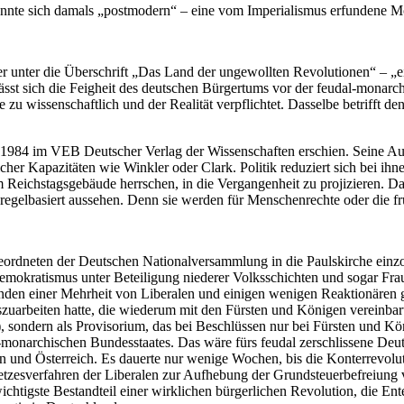
te sich damals „postmodern“ – eine vom Imperialismus erfundene Mode,
e er unter die Überschrift „Das Land der ungewollten Revolutionen“ – „
lässt sich die Feigheit des deutschen Bürgertums vor der feudal-monar
e zu wissenschaftlich und der Realität verpflichtet. Dasselbe betrifft 
r 1984 im VEB Deutscher Verlag der Wissenschaften erschien. Seine Au
cher Kapazitäten wie Winkler oder Clark. Politik reduziert sich bei ihn
m Reichstagsgebäude herrschen, in die Vergangenheit zu projizieren. D
l regelbasiert aussehen. Denn sie werden für Menschenrechte oder die
dneten der Deutschen Nationalversammlung in die Paulskirche einzoge
 Demokratismus unter Beteiligung niederer Volksschichten und sogar Fr
n einer Mehrheit von Liberalen und einigen wenigen Reaktionären geg
uarbeiten hatte, die wiederum mit den Fürsten und Königen vereinbart
), sondern als Provisorium, das bei Beschlüssen nur bei Fürsten und Kö
ell-monarchischen Bundesstaates. Das wäre fürs feudal zerschlissene Deut
en und Österreich. Es dauerte nur wenige Wochen, bis die Konterrevol
etzesverfahren der Liberalen zur Aufhebung der Grundsteuerbefreiung 
wichtigste Bestandteil einer wirklichen bürgerlichen Revolution, die E