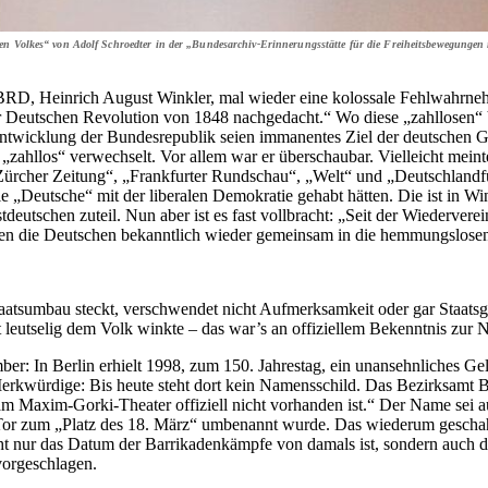
hen Volkes“ von Adolf Schroedter in der „Bundesarchiv-Erinnerungsstätte für die Freiheitsbewegungen 
r BRD, Heinrich August Winkler, mal wieder eine kolossale Fehlwahrneh
r Deutschen Revolution von 1848 nachgedacht.“ Wo diese „zahllosen“ V
twicklung der Bundesrepublik seien immanentes Ziel der deutschen Ges
 „zahllos“ verwechselt. Vor allem war er überschaubar. Vielleicht mei
ürcher Zeitung“, „Frankfurter Rundschau“, „Welt“ und „Deutschlandf
e „Deutsche“ mit der liberalen Demokratie gehabt hätten. Die ist in Wi
utschen zuteil. Nun aber ist es fast vollbracht: „Seit der Wiedervere
ürfen die Deutschen bekanntlich wieder gemeinsam in die hemmungslos
taatsumbau steckt, verschwendet nicht Aufmerksamkeit oder gar Staatsge
 leutselig dem Volk winkte – das war’s an offiziellem Bekenntnis zur 
ber: In Berlin erhielt 1998, zum 150. Jahrestag, ein unansehnliches
kwürdige: Bis heute steht dort kein Namensschild. Das Bezirksamt Berl
am Maxim-Gorki-Theater offiziell nicht vorhanden ist.“ Der Name sei a
r Tor zum „Platz des 18. März“ umbenannt wurde. Das wiederum gesch
cht nur das Datum der Barrikadenkämpfe von damals ist, sondern auch
vorgeschlagen.