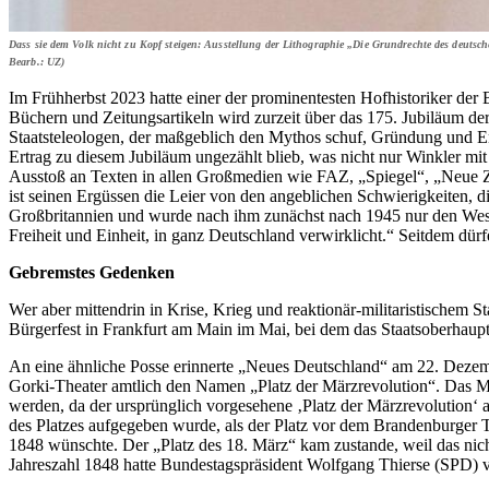
Dass sie dem Volk nicht zu Kopf steigen: Ausstellung der Lithographie „Die Grundrechte des deutsc
Bearb.: UZ)
Im Frühherbst 2023 hatte einer der prominentesten Hofhistoriker de
Büchern und Zeitungsartikeln wird zurzeit über das 175. Jubiläum de
Staatsteleologen, der maßgeblich den Mythos schuf, Gründung und En
Ertrag zu diesem Jubiläum ungezählt blieb, was nicht nur Winkler mit
Ausstoß an Texten in allen Großmedien wie FAZ, „Spiegel“, „Neue Z
ist seinen Ergüssen die Leier von den angeblichen Schwierigkeiten, di
Großbritannien und wurde nach ihm zunächst nach 1945 nur den Westde
Freiheit und Einheit, in ganz Deutschland verwirklicht.“ Seitdem d
Gebremstes Gedenken
Wer aber mittendrin in Krise, Krieg und reaktionär-militaristischem S
Bürgerfest in Frankfurt am Main im Mai, bei dem das Staatsoberhaupt
An eine ähnliche Posse erinnerte „Neues Deutschland“ am 22. Dezem
Gorki-Theater amtlich den Namen „Platz der Märzrevolution“. Das Mer
werden, da der ursprünglich vorgesehene ‚Platz der Märzrevolution‘ 
des Platzes aufgegeben wurde, als der Platz vor dem Brandenburge
1848 wünschte. Der „Platz des 18. März“ kam zustande, weil das ni
Jahreszahl 1848 hatte Bundestagspräsident Wolfgang Thierse (SPD) 