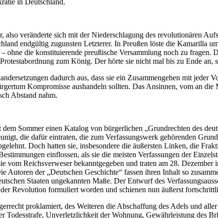
ratie in Deutschland.
r, also veränderte sich mit der Niederschlagung des revolutionären 
land endgültig zugunsten Letzterer. In Preußen löste die Kamarilla um 
in – ohne die konstituierende preußische Versammlung noch zu fragen.
 Protestabordnung zum König. Der hörte sie nicht mal bis zu Ende an, 
nandersetzungen dadurch aus, dass sie ein Zusammengehen mit jeder Vo
Bürgertum Kompromisse aushandeln sollten. Das Ansinnen, vom an di
asch Abstand nahm.
eit dem Sommer einen Katalog von bürgerlichen „Grundrechten des deut
unigt, die dafür eintraten, die zum Verfassungswerk gehörenden Grundr
gelehnt. Doch hatten sie, insbesondere die äußersten Linken, die Frakt
 Bestimmungen einflossen, als sie die meisten Verfassungen der Einzel
vom Reichsverweser bekanntgegeben und traten am 28. Dezember in Kra
e Autoren der „Deutschen Geschichte“ fassen ihren Inhalt so zusammen:
eutschen Staaten ungekannten Maße. Der Entwurf des Verfassungsaussch
r Revolution formuliert worden und schienen nun äußerst fortschrittl
rrecht proklamiert, des Weiteren die Abschaffung des Adels und aller 
der Todesstrafe, Unverletzlichkeit der Wohnung, Gewährleistung des Bri