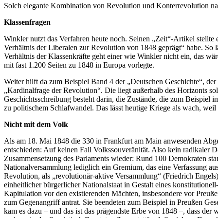
Solch elegante Kombination von Revolution und Konterrevolution nann
Klassenfragen
Winkler nutzt das Verfahren heute noch. Seinen „Zeit“-Artikel stellt
Verhältnis der Liberalen zur Revolution von 1848 geprägt“ habe. So 
Verhältnis der Klassenkräfte geht einer wie Winkler nicht ein, das wär
mit fast 1.200 Seiten zu 1848 in Europa vorlegte.
Weiter hilft da zum Beispiel Band 4 der „Deutschen Geschichte“, de
„Kardinalfrage der Revolution“. Die liegt außerhalb des Horizonts sol
Geschichtsschreibung besteht darin, die Zustände, die zum Beispiel i
zu politischem Schlafwandel. Das lässt heutige Kriege als wach, wei
Nicht mit dem Volk
Als am 18. Mai 1848 die 330 in Frankfurt am Main anwesenden Abgeor
entschieden: Auf keinen Fall Volkssouveränität. Also kein radikaler
Zusammensetzung des Parlaments wieder: Rund 100 Demokraten stande
Nationalversammlung lediglich ein Gremium, das eine Verfassung ausz
Revolution, als „revolutionär-aktive Versammlung“ (Friedrich Engels
einheitlicher bürgerlicher Nationalstaat in Gestalt eines konstitution
Kapitulation vor den existierenden Mächten, insbesondere vor Preuß
zum Gegenangriff antrat. Sie beendeten zum Beispiel in Preußen Ges
kam es dazu – und das ist das prägendste Erbe von 1848 –, dass der 