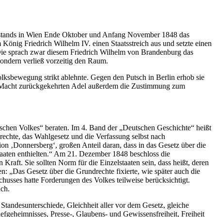
Aufstands in Wien Ende Oktober und Anfang November 1848 das
König Friedrich Wilhelm IV. einen Staatsstreich aus und setzte einen
 Die sprach zwar diesem Friedrich Wilhelm von Brandenburg das
sondern verließ vorzeitig den Raum.
lksbewegung strikt ablehnte. Gegen den Putsch in Berlin erhob sie
e Macht zurückgekehrten Adel außerdem die Zustimmung zum
schen Volkes“ beraten. Im 4. Band der „Deutschen Geschichte“ heißt
echte, das Wahlgesetz und die Verfassung selbst nach
ion ‚Donnersberg‘, großen Anteil daran, dass in das Gesetz über die
staaten enthielten.“ Am 21. Dezember 1848 beschloss die
ft. Sie sollten Norm für die Einzelstaaten sein, dass heißt, deren
 „Das Gesetz über die Grundrechte fixierte, wie später auch die
usses hatte Forderungen des Volkes teilweise berücksichtigt.
ich.
Standesunterschiede, Gleichheit aller vor dem Gesetz, gleiche
efgeheimnisses, Presse-, Glaubens- und Gewissensfreiheit, Freiheit