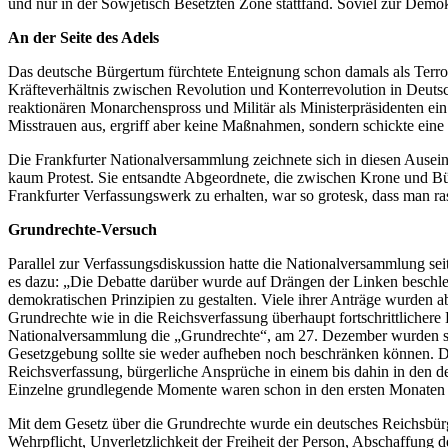
und nur in der Sowjetisch Besetzten Zone stattfand. Soviel zur Demok
An der Seite des Adels
Das deutsche Bürgertum fürchtete Enteignung schon damals als Terro
Kräfteverhältnis zwischen Revolution und Konterrevolution in Deutsch
reaktionären Monarchenspross und Militär als Ministerpräsidenten e
Misstrauen aus, ergriff aber keine Maßnahmen, sondern schickte eine
Die Frankfurter Nationalversammlung zeichnete sich in diesen Ausei
kaum Protest. Sie entsandte Abgeordnete, die zwischen Krone und 
Frankfurter Verfassungswerk zu erhalten, war so grotesk, dass man r
Grundrechte-Versuch
Parallel zur Verfassungsdiskussion hatte die Nationalversammlung s
es dazu: „Die Debatte darüber wurde auf Drängen der Linken beschle
demokratischen Prinzipien zu gestalten. Viele ihrer Anträge wurden ab
Grundrechte wie in die Reichsverfassung überhaupt fortschrittlichere
Nationalversammlung die „Grundrechte“, am 27. Dezember wurden sie 
Gesetzgebung sollte sie weder aufheben noch beschränken können. Di
Reichsverfassung, bürgerliche Ansprüche in einem bis dahin in den d
Einzelne grundlegende Momente waren schon in den ersten Monaten de
Mit dem Gesetz über die Grundrechte wurde ein deutsches Reichsbürge
Wehrpflicht, Unverletzlichkeit der Freiheit der Person, Abschaffung 