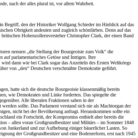
 nach der alles plural ist, vor allem Wahrheit.
ein Begriff, den der Historiker Wolfgang Schieder im Hinblick auf das
chischen Obrigkeit andeuten und zugleich schönfärben. Denn auf das
den britischen Hohenzollernversteher Christopher Clark, der einen Band
toren nennen „die Stellung der Bourgeoisie zum Volk“ die
en auf parlamentarisches Getöse und Intrigen. Ihre
a wird dann wie bei Clark sogar das Anzetteln des Ersten Weltkriegs
 früher von „den“ Deutschen verschmähte Demokratie geführt.
n, hatte sich die deutsche Bourgeoisie klassenmäßig bereits
auen, wie Demokraten und Linke forderten. Das spiegelte die
enüber. Alle liberalen Fraktionen sahen in der
 werden sollte. Das Parlament verstand sich nie als Machtorgan der
nigen, nicht bei der Bevölkerung anfragt. Herauskommen sollte ein
schland ein Fortschritt, der Kompromiss enthielt aber bereits die
ution – allen voran Großgrundbesitzer und Militärs – im Sommer 1848
von Junkerland und zur Aufhebung einiger bäuerlicher Lasten. So
nteignung der Großgrundbesitzer und eine Bodenreform, erst nach 1945