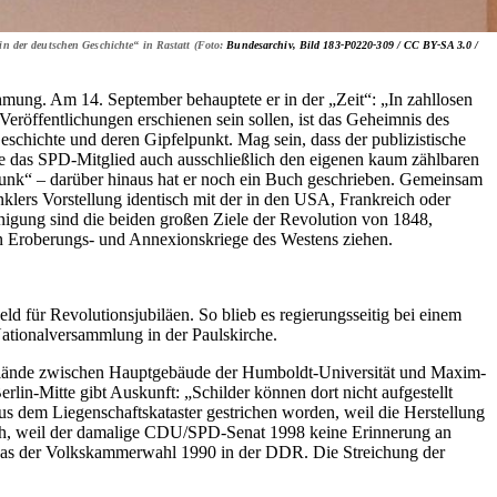
in der deutschen Geschichte“ in Rastatt (Foto:
Bundesarchiv, Bild 183-P0220-309 /
CC BY-SA 3.0 /
mung. Am 14. September behauptete er in der „Zeit“: „In zahllosen
eröffentlichungen erschienen sein sollen, ist das Geheimnis des
chichte und deren Gipfelpunkt. Mag sein, dass der publizistische
nte das SPD-Mitglied auch ausschließlich den eigenen kaum zählbaren
unk“ – darüber hinaus hat er noch ein Buch geschrieben. Gemeinsam
nklers Vorstellung identisch mit der in den USA, Frankreich oder
inigung sind die beiden großen Ziele der Revolution von 1848,
en Eroberungs- und Annexionskriege des Westens ziehen.
ld für Revolutionsjubiläen. So blieb es regierungsseitig bei einem
Nationalversammlung in der Paulskirche.
 Gelände zwischen Hauptgebäude der Humboldt-Universität und Maxim-
in-Mitte gibt Auskunft: „Schilder können dort nicht aufgestellt
us dem Liegenschaftskataster gestrichen worden, weil die Herstellung
ah, weil der damalige CDU/SPD-Senat 1998 keine Erinnerung an
 das der Volkskammerwahl 1990 in der DDR. Die Streichung der