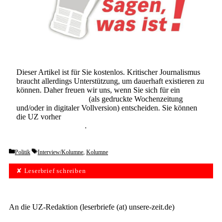
Dieser Artikel ist für Sie kostenlos. Kritischer Journalismus
braucht allerdings Unterstützung, um dauerhaft existieren zu
können. Daher freuen wir uns, wenn Sie sich für ein
Abonnement der UZ
(als gedruckte Wochenzeitung
und/oder in digitaler Vollversion) entscheiden. Sie können
die UZ vorher
6 Wochen lang kostenlos und
unverbindlich testen
.
Categories
Tags
Politik
Interview/Kolumne
,
Kolumne
✘ Leserbrief schreiben
An die UZ-Redaktion (leserbriefe (at) unsere-zeit.de)