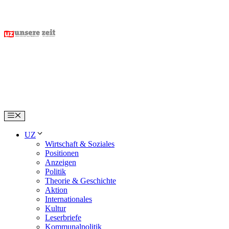
Skip
to
content
Menu
UZ
Wirtschaft & Soziales
Positionen
Anzeigen
Politik
Theorie & Geschichte
Aktion
Internationales
Kultur
Leserbriefe
Kommunalpolitik