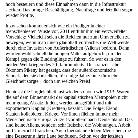
hoch besteuern und diese Einnahmen dann in die Infrastruktur
stecken. Das bringe Beschäftigung, Nachfrage und letztlich sogar
wieder Profite.
Inzwischen kommt er sich wie ein Prediger in einer
menschenleeren Wüste vor. 2011 entfuhr ihm ein verzweifelter
Vorschlag: Vielleicht seien die Reichen nur zum Umverteilen zu
bewegen, wenn man ihnen glaubhaft vormache, die Welt werde
durch eine Invasion von Außerirdischen (Aliens) bedroht. Dann
würden wohl schnell die nötigen Mittel aufgebracht, um den
Kampf gegen die Eindringlinge zu führen. So war es in den
beiden Weltkriegen des 20. Jahrhunderts. Der französische
Ökonom Piketty hat gezeigt, dass der außerökonomische
Schock, den sie darstellten, für einige Jahrzehnte für mehr
Gleichheit sorgte – doch um welchen Preis!
Heute ist die Ungleichheit fast wieder so hoch wie 1913. Waren,
die auf dem Binnenmarkt der kapitalistischen Metropolen nicht
mehr genug Absatz finden, werden ausgeführt und mit
exportiertem Kapital (Krediten) bezahlt. Die Folge: Elend,
Staaten kollabieren, Kriege. Vor ihnen fliehen immer mehr
Menschen nach Europa, zurzeit vor allem nach Deutschland. Das
sind keine Aliens, sondern sehr Irdische, die Wohnungen, Arbeit
und Unterricht brauchen. Auch hierzulande leben Menschen, die
eine Besserung ihrer Lage benötigen. Schon vor der jetzigen