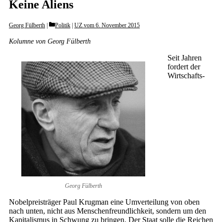
Keine Aliens
Categories
Georg Fülberth
Politik
|
UZ vom 6. November 2015
Kolumne von Georg Fülberth
Seit Jahren
fordert der
Wirtschafts-
Georg Fülberth
Nobelpreisträger Paul Krugman eine Umverteilung von oben
nach unten, nicht aus Menschenfreundlichkeit, sondern um den
Kapitalismus in Schwung zu bringen. Der Staat solle die Reichen